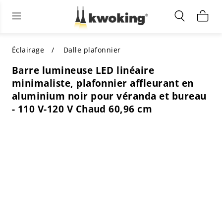
Éclairage extérieur
Éclairage intérieur
Meubles de salon
TOUS LES MEUBLES DE SALON
Acheter par catégorie
TOUT L'ÉCLAIRAGE POUR
Éclairage
Dalle plafonnier
D'AUTRES ESPACES
Barre lumineuse LED linéaire
MEILLEURS CHOIX
ACHETEZ PAR STYLE
minimaliste, plafonnier affleurant en
ACHETEZ PAR CATÉGORIE
aluminium noir pour véranda et bureau
ACHETEZ PAR STYLE
Shop by Colors
- 110 V-120 V Chaud 60,96 cm
ACHETEZ PAR STYLE
Acheter par fonctionnalités
ACHETEZ PAR DESIGN
ACHETEZ PAR COULEUR
Acheter par matériau
ACHETER PAR DIMENSIONS