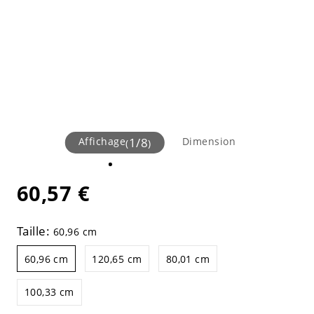
Affichage
1
/
8
Dimension
(
)
60,57 €
Taille:
60,96 cm
60,96 cm
120,65 cm
80,01 cm
100,33 cm