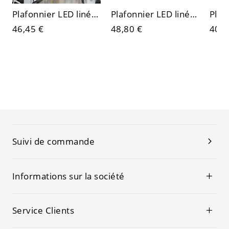
Plafonnier LED linéaire minimaliste, luminaire architectural à bandeau encastré pour bureau ou studio
Plafonnier LED linéaire minimaliste, luminaire de plafond commercial en aluminium noir mat
46,45 €
48,80 €
40,6
Suivi de commande
Informations sur la société
Service Clients