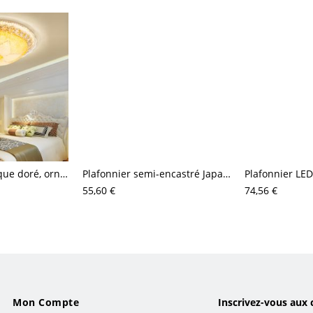
Plafonnier classique doré, ornements en cristal K9 et abat-jour en verre dépoli à motifs
Plafonnier semi-encastré Japandi, luminaire en verre strié et bois massif pour couloir ou chambre
55,60 €
74,56 €
Mon Compte
Inscrivez-vous aux 