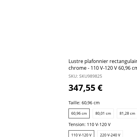
Lustre plafonnier rectangulair
chrome - 110 V-120 V 60,96 c
SKU: SKU989825
347,55 €
Taille:
60,96 cm
60,96 cm
80,01 cm
81,28 cm
Tension:
110 V-120 V
110 V-120 V
220 V-240 V