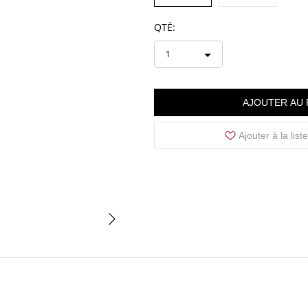
QTÉ:
1
AJOUTER AU 
Ajouter à la list