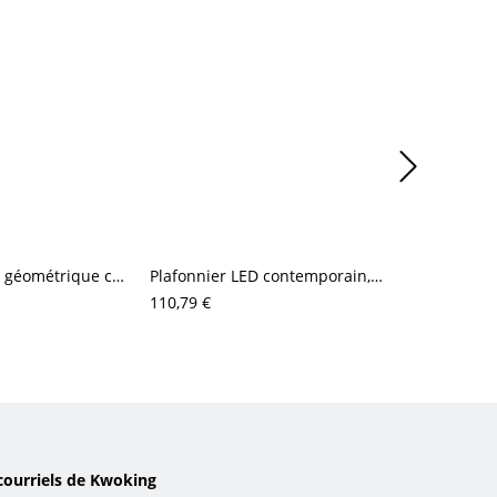
Plafonnier LED géométrique contemporain, luminaire architectural linéaire en barre pour salon
Plafonnier LED contemporain, luminaire à anneau géométrique avec abat-jour en acrylique anti-éblouissement
110,79 €
105,01 €
courriels de Kwoking