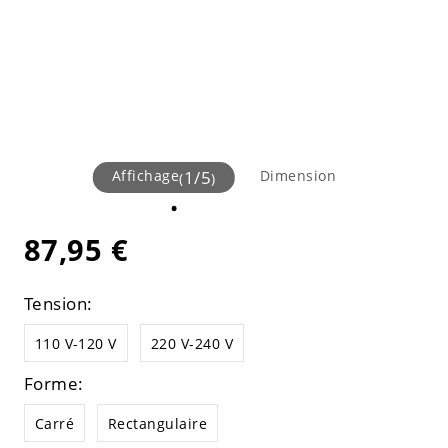
Affichage
1
/
5
Dimension
(
)
87,95 €
Tension:
110 V-120 V
220 V-240 V
Forme:
Carré
Rectangulaire