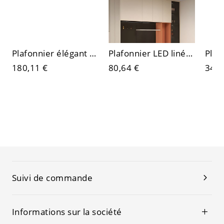
Plafonnier élégant en cristal doré, lustre glamour à branches pour chambre et couloir
Plafonnier LED linéaire géométrique contemporain, luminaire métallique affleurant avec globes en acrylique
180,11 €
80,64 €
347,
Suivi de commande
Informations sur la société