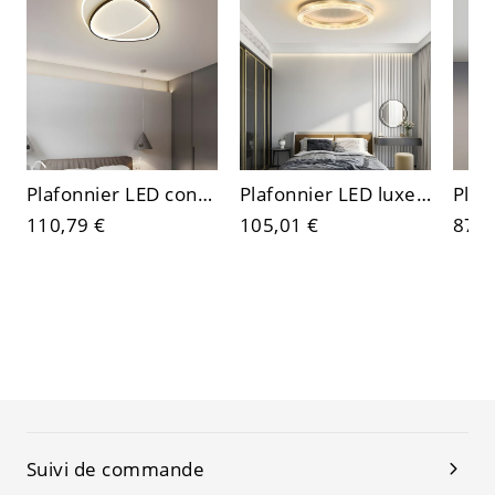
Plafonnier LED contemporain, luminaire à anneau géométrique avec abat-jour en acrylique anti-éblouissement
Plafonnier LED luxe contemporain, luminaire discret à profil bas avec bordure en acrylique facetté
110,79 €
105,01 €
87,9
Suivi de commande