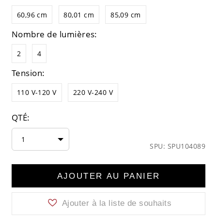
60,96 cm
80,01 cm
85,09 cm
Nombre de lumières:
2
4
Tension:
110 V-120 V
220 V-240 V
QTÉ:
1
SPU: SPU104089
AJOUTER AU PANIER
Ajouter à la liste de souhaits