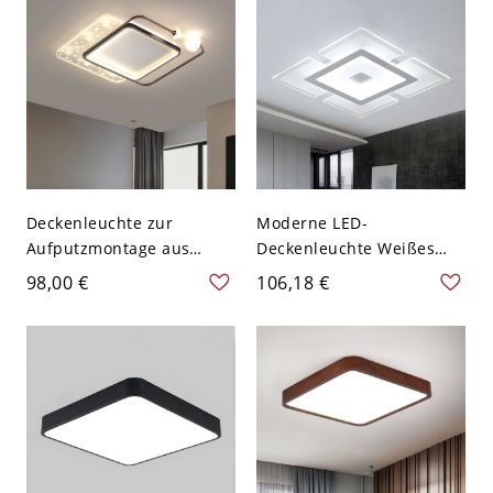
Deckenleuchte zur
Moderne LED-
Aufputzmontage aus
Deckenleuchte Weißes
Metall in Gold/Schwarz
Quadrat mit Acrylschirm
98,00 €
106,18 €
mit Acrylschirm - Schwarz
in Weißlicht, 16,5" breit
110V-120V Dreistufiges
Dimmen Quadrat