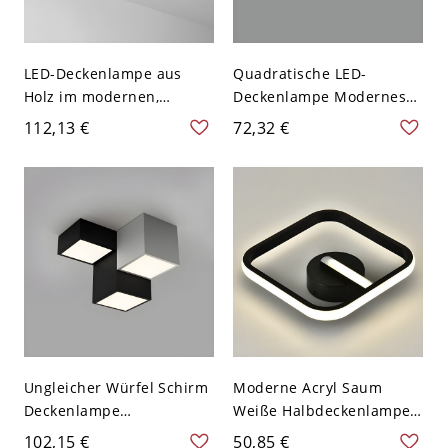
LED-Deckenlampe aus
Quadratische LED-
Holz im modernen,
Deckenlampe Modernes
einfachen Stil mit 1 Licht
Acryl 1 Licht Flush Mount
112,13 €
72,32 €
für das Esszimmer -
für Schlafzimmer - Weiß
Quadrat 110V-120V
110V-120V 30,48 cm
Weißlicht Klein
Weißlicht
Ungleicher Würfel Schirm
Moderne Acryl Saum
Deckenlampe
Weiße Halbdeckenlampe
Minimalismus Metall
Rund Schwarzer
102,15 €
50,85 €