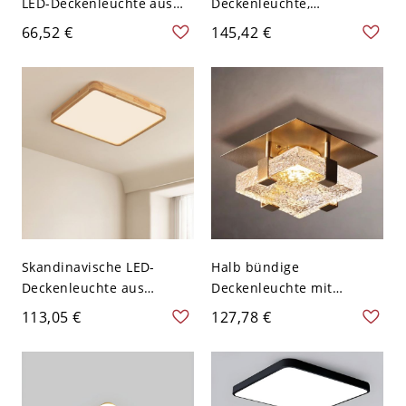
LED-Deckenleuchte aus
Deckenleuchte,
Acryl für den Flur in Grau
durchbrochener Gitter-
66,52 €
145,42 €
- 110V-120V Grau
Metallrahmen mit weicher
Weißlicht Quadrat
Lichtstreuung - 110V-120V
50,8 cm Quadrat
Skandinavische LED-
Halb bündige
Deckenleuchte aus
Deckenleuchte mit
Massivholz, runde
weichem Glas in
113,05 €
127,78 €
minimalistische Leuchte
Vergoldung, 1-flammiges
für Schlafzimmer und Flur
minimalistisches
- 110V-120V 50,8 cm
Metalldesign, 110V-120V,
Weißlicht
6"