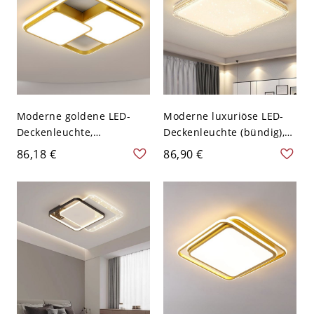
Moderne goldene LED-
Moderne luxuriöse LED-
Deckenleuchte,
Deckenleuchte (bündig),
minimalistisches Acryl-
dimmbarer
86,18 €
86,90 €
Design für Schlafzimmer
Sternenhimmel-Diffusor
und Wohnzimmer - 110V-
mit strukturierter
120V Quadrat
Metallkante - Golden
110V-120V 50,8 cm
Dreistufiges Dimmen