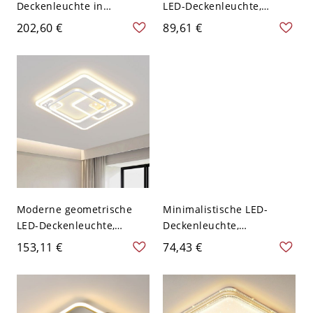
Deckenleuchte in
LED-Deckenleuchte,
gebürstetem Messing,
ultraschlanke flache
202,60 €
89,61 €
goldene geometrische
Deckenleuchte mit
Leuchte mit Glasschirm -
mehrschichtigem
1 110V-120V Quadrat
architektonischem Design
- Schwarz 110V-120V
Quadrat
Moderne geometrische
Minimalistische LED-
LED-Deckenleuchte,
Deckenleuchte,
Sternenausschnitt-Design
geometrische weiße
153,11 €
74,43 €
für niedrige Decken -
Leuchte mit blendfreiem
110V-120V 50,8 cm
Acryl-Diffusor - 110V-120V
Quadrat
40,64 cm Quadrat