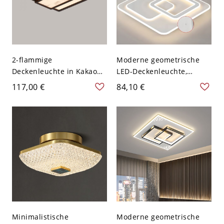
2-flammige
Moderne geometrische
Deckenleuchte in Kakao
LED-Deckenleuchte,
mit Naturholzdesign -
minimalistisches Acryl-
117,00 €
84,10 €
110V-120V 50,8 cm
Design für Schlafzimmer
Quadrat
und Flur - 110V-120V
Quadrat
Minimalistische
Moderne geometrische