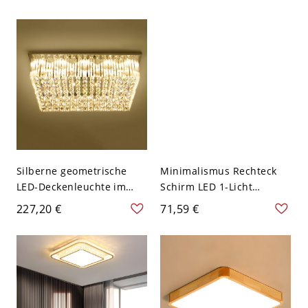
Wohnambiente - 110V-
Holzfarbe Rahmen 1-Kopf
120V 40,64 cm Quadrat
Deckenleuchte - Holz
Weißlicht
110V-120V 45 cm
Weißlicht
Silberne geometrische
Minimalismus Rechteck
LED-Deckenleuchte im
Schirm LED 1-Licht
modern-romantischen Stil
Deckenlampe Metall
227,20 €
71,59 €
aus Edelstahl-Kristall-
Weiße Deckenleuchte -
Deckenleuchte für die
Weiß 110V-120V 30,48 cm
Lobby - Silber 110V-120V
Warm
50,8 cm Weißlicht