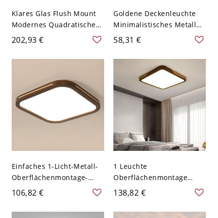
Klares Glas Flush Mount
Goldene Deckenleuchte
Modernes Quadratisches
Minimalistisches Metall
Deckenleuchten-Fixture
12" Breite LED-
202,93 €
58,31 €
für Wohnzimmer -
Deckenleuchte
Schwarz 110V-120V 50,8
cm Dreistufiges Dimmen
Einfaches 1-Licht-Metall-
1 Leuchte
Oberflächenmontage-
Oberflächenmontage
Deckenlicht mit Polymer-
Plume Verdrahtet
106,82 €
138,82 €
Schirm, LED-Licht,
Gemütliche
Direktverdrahtet, 110V-
Deckenleuchte mit