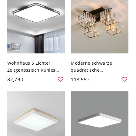
120V, 16", Drei Stufen
Polymethylmethacrylat
(Warm/Weiß/Neutrales
(PMMA) Schirm im
Licht dimmbar),
schlichten Stil, 110V-120V,
Quadratisch
20", quadratisch
Wohnhaus 5 Lichter
Moderne schwarze
Zeitgenössisch Kühles
quadratische
Licht Tinte Flush Mount
Deckenleuchte mit klarem
82,79 €
118,55 €
Deckenleuchte, Direkt
Kristallglasschirm und
Verdrahtet Elektrisch,
LED-Lampensockel - 110V-
110V-120V, 16",
120V 4
Quadratisch