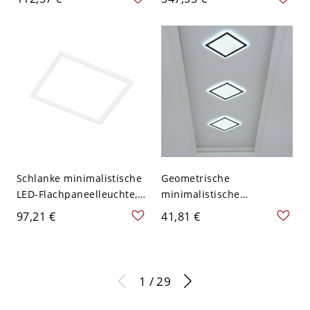
Bauform mit facettiertem
Deckenleuchte - 110V-
Acrylrand - Weiß
120V 60,96 cm
Weißlicht 110V-120V
Quadrat
Schlanke minimalistische
Geometrische
LED-Flachpaneelleuchte,
minimalistische
flache Deckenleuchte zur
quadratische LED-
97,21 €
41,81 €
Direktmontage mit
Deckenleuchte, flache
blendfreiem Acryl-
Deckenleuchte mit
Diffusor - Weiß Quadrat
Acrylschirm - 110V-120V
110V-120V 60,96 cm
19,05 cm Weißlicht
1 / 29