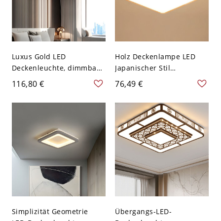
Luxus Gold LED
Holz Deckenlampe LED
Deckenleuchte, dimmbare
Japanischer Stil
Acrylleuchte mit
Deckenleuchte für
116,80 €
76,49 €
facettiertem Kristallrand -
Schlafzimmer - 110V-120V
110V-120V Klein
Quadrat 30,48 cm
Dreistufiges Dimmen
Weißlicht
Quadrat
Simplizität Geometrie
Übergangs-LED-