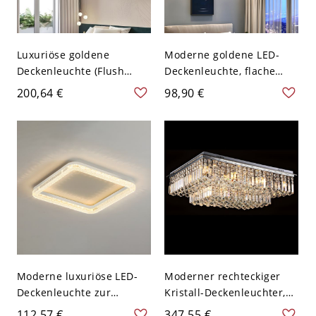
Luxuriöse goldene
Moderne goldene LED-
Deckenleuchte (Flush
Deckenleuchte, flache
Mount), K9-Kristall-LED-
Deckenlampe (Flush
200,64 €
98,90 €
Leuchte mit einstellbarer
Mount) mit dimmbarem
Farbtemperatur für
Licht von warm bis kalt -
Schlafzimmer oder
110V-120V Quadrat
Eingangsbereich -
Weißlicht
Quadrat Weißlicht 110V-
120V
Moderne luxuriöse LED-
Moderner rechteckiger
Deckenleuchte zur
Kristall-Deckenleuchter,
Direktmontage, flache
verchromte
112,57 €
347,55 €