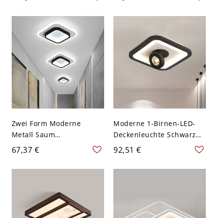
Schwarz-Weiße LED
Baldachin LED 1-Licht
Deckenleuchte - Schwarz-
Deckenleuchte - Schwarz
weiß 110V-120V 3
110V-120V Quadrat
Weißlicht
Zwei Form Moderne
Moderne 1-Birnen-LED-
Metall Saum
Deckenleuchte Schwarz
Deckenlampe 2-Stufe
Quadratisch Flush Mount
67,37 €
92,51 €
Schwarz-Weiße LED
Beleuchtung mit
Deckenleuchte - Schwarz-
Acrylschirm, Weißes Licht
weiß 110V-120V Weißlicht
Quadrat