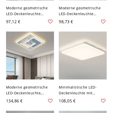
Moderne geometrische
Moderne geometrische
LED-Deckenleuchte
LED-Deckenleuchte
(bündig), dimmbare,
(bündig), dimmbare
97,12 €
98,73 €
mehrlagige Leuchte mit
goldene Leuchte mit
Sternenakzent - 110V-
mehrschichtigem
120V Dreistufiges Dimmen
Acrylschirm - 110V-120V
Quadrat
Dreistufiges Dimmen
Quadrat
Moderne geometrische
Minimalistische LED-
LED-Deckenleuchte,
Deckenleuchte mit
mehrlagige Deckenlampe
einstellbarer
134,86 €
108,05 €
mit Sternen-Diffusor -
Farbtemperatur und
Blau 110V-120V Quadrat
flachem Mesh-Design -