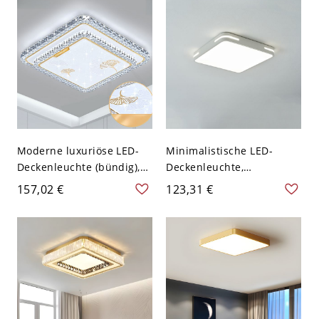
110V-120V Dreistufiges
Dimmen Quadrat
Moderne luxuriöse LED-
Minimalistische LED-
Deckenleuchte (bündig),
Deckenleuchte,
kristallähnliche
ultraschlanke, flache
157,02 €
123,31 €
Acrylleuchte mit goldenen
Leuchte mit seitlichen
Akzenten und Ginkgo-
Akzenten - Weiß 110V-
Blatt-Design - 110V-120V
120V 30,48 cm Quadrat
50,8 cm Quadrat