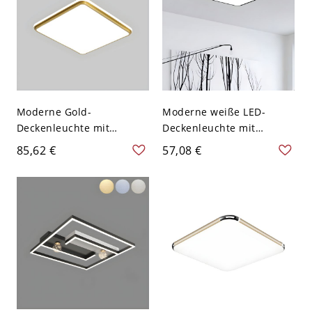
Moderne Gold-
Moderne weiße LED-
Deckenleuchte mit
Deckenleuchte mit
weißem Schirm und LED-
Acrylschirm - 1-Licht,
85,62 €
57,08 €
Lampen - 110V-120V 49,53
16x16 Zoll - Schwarz 110V-
cm Weißlicht
120V Weißlicht