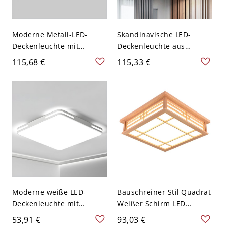
Moderne Metall-LED-
Skandinavische LED-
Deckenleuchte mit
Deckenleuchte aus
Acrylschirm - weißer
Massivholz, schlanke,
115,68 €
115,33 €
Schirm - 110V-120V 30,48
flache Leuchte - 110V-
cm Schwarz Weißlicht
120V 30,48 cm Quadrat
Moderne weiße LED-
Bauschreiner Stil Quadrat
Deckenleuchte mit
Weißer Schirm LED
Acrylschirm für helles
Deckenlampe Holz
53,91 €
93,03 €