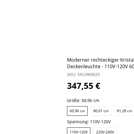
Moderner rechteckiger Krista
Deckenleuchte - 110V-120V 6
SKU: SKU989825
347,55 €
Größe:
60,96 cm
60,96 cm
80,01 cm
81,28 cm
Spannung:
110V-120V
110V-120V
220V-240V