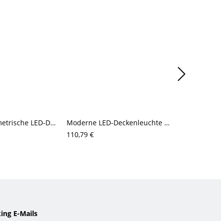
Moderne geometrische LED-Deckenleuchte, architektonische lineare Stab-Leuchte fürs Wohnzimmer
Moderne LED-Deckenleuchte zur Direktmontage, geometrische Ring-Leuchte mit blendfreiem Acrylschirm
110,79 €
105,01 €
ing E-Mails