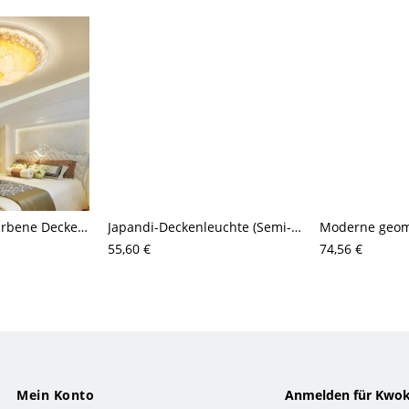
Klassische goldfarbene Deckenleuchte, K9-Kristallakzente & mattierter, gemusterter Glasschirm
Japandi-Deckenleuchte (Semi-Flush), geripptes Glas & Massivholz, für Flur oder Schlafzimmer
55,60 €
74,56 €
Mein Konto
Anmelden für Kwok