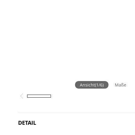
Ansicht
(
1
/
6
)
Maße
DETAIL