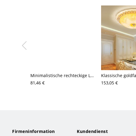
Minimalistische rechteckige LED-Deckenleuchte mit versiegeltem Aluminiumrahmen
81,46 €
153,05 €
Firmeninformation
Kundendienst