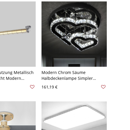
tzung Metallisch
Modern Chrom Säume
icht Modern
Halbdeckenlampe Simpler
Eisen
Design Herze Kristallblöcke LED
161,19 €
110V-120V
2-Licht Deckenleuchte - Silber
110V-120V Weißlicht