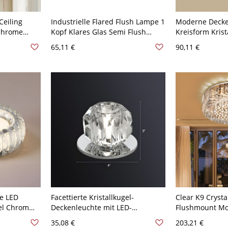
Ceiling
Industrielle Flared Flush Lampe 1
Moderne Deck
 Chrome
Kopf Klares Glas Semi Flush
Kreisform Krista
hting for
Mount Deckenleuchte in Chrom
Esszimmer - 11
65,11 €
90,11 €
V-120V
Weißlicht
se LED
Facettierte Kristallkugel-
Clear K9 Cryst
el Chrom
Deckenleuchte mit LED-
Flushmount Mo
cht
Beleuchtung für den Flur - 110V-
Wide LED Chro
35,08 €
203,21 €
om 110V-
120V Silber 6,35 cm
Ceiling Lightin