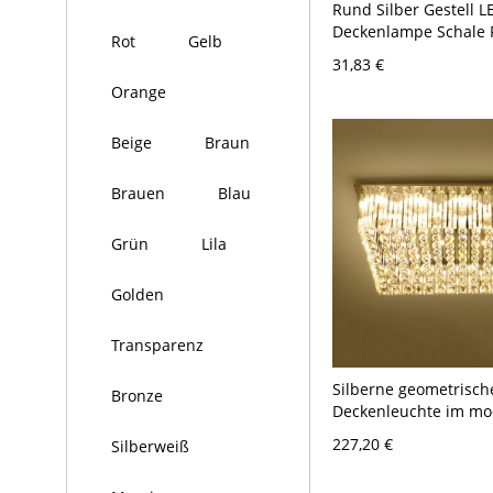
Rund Silber Gestell L
Deckenlampe Schale 
Rot
Gelb
Kristall Schirm Mode
31,83 €
Deckenleuchte - Silb
Orange
10,16 cm Weißlicht
Beige
Braun
Brauen
Blau
Grün
Lila
Golden
Transparenz
Silberne geometrisch
Bronze
Deckenleuchte im mo
romantischen Stil aus
227,20 €
Silberweiß
Kristall-Deckenleucht
Lobby - Silber 110V-1