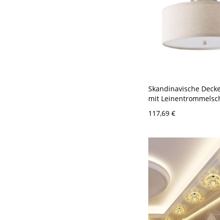
Skandinavische Deck
mit Leinentrommelsc
blendfreiem Diffusor 
117,69 €
Bauweise für niedrig
110V-120V 40,64 cm