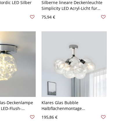
rdic LED Silber
Silberne lineare Deckenleuchte
Simplicity LED Acryl-Licht für
Wohnzimmer, 23,5" breit
75,94 €
Glas-Deckenlampe
Klares Glas Bubble
 LED-Flush-
Halbflächenmontage
r Durchgang -
Zeitgenössische 3-Birnen Chrom-
195,86 €
0V
Finish Deckenleuchte