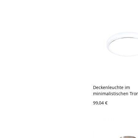
120V 30,48 cm Trans
Deckenleuchte im
minimalistischen Tr
Design aus Metall für
99,04 €
Wohnzimmer, 7,5" Du
LED-Deckenleuchte m
silbernem Rand und
Licht