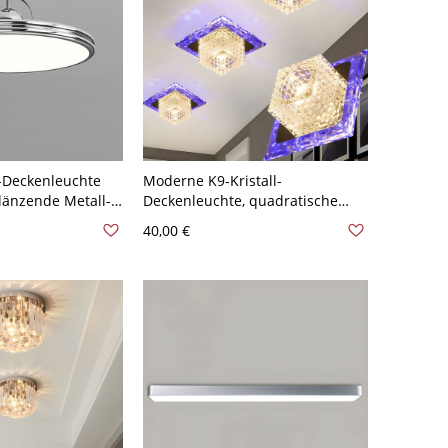
-Deckenleuchte
Moderne K9-Kristall-
glänzende Metall-
Deckenleuchte, quadratische
it geometrischem
LED-Flurleuchte mit Chromsockel
40,00 €
110V-120V Chrom
für Eingangsbereich/Foyer -
Chrom 110V-120V Warm