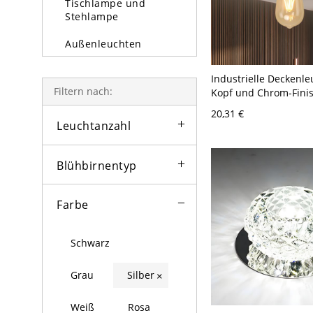
Tischlampe und
Stehlampe
Außenleuchten
Glühbirne
Industrielle Deckenle
Filtern nach:
Kopf und Chrom-Fini
20,31 €
Leuchtanzahl
Blühbirnentyp
Farbe
Schwarz
Grau
Silber
×
Weiß
Rosa