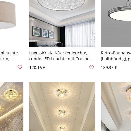
enleuchte
Luxus-Kristall-Deckenleuchte,
Retro-Bauhaus
hirm,
runde LED-Leuchte mit Crushed-
(halbbündig), 
und flacher
Diamond-Effekt - 110V-120V 22,86
LED-Leuchte m
120,16 €
189,37 €
e Decken -
cm Weißlicht
Kugelakzent - 
40,64 cm