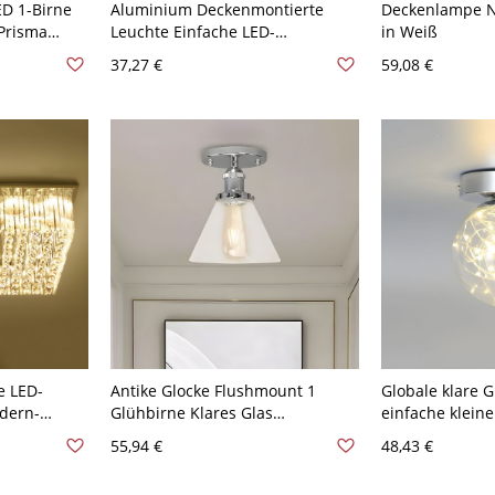
ED 1-Birne
Aluminium Deckenmontierte
Deckenlampe No
Prisma
Leuchte Einfache LED-
in Weiß
rne
Deckenleuchte in Chrom, 7
37,27 €
59,08 €
er 110V-120V
Farblicht - Chrom 110V-120V 7
Farben
e LED-
Antike Glocke Flushmount 1
Globale klare 
dern-
Glühbirne Klares Glas
einfache kleine
 Edelstahl-
Deckenlampe in Chrom für
Mount-Licht fü
55,94 €
48,43 €
e für die
Wohnzimmer
Chrom 110V-12
20V 50,8 cm