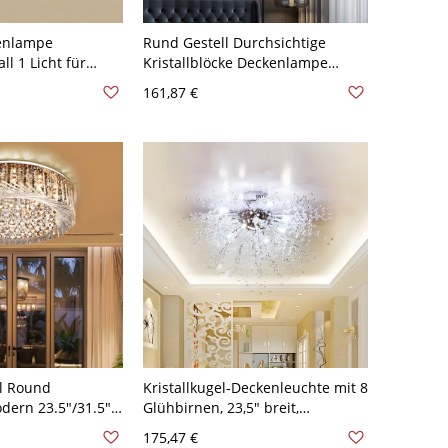
enlampe
Rund Gestell Durchsichtige
ll 1 Licht für
Kristallblöcke Deckenlampe
0V-120V 35,56 cm
Moderne Kreis Design Zwei
161,87 €
Farbe 10-Birne Deckenleuchte -
Chrom 110V-120V 40,64 cm
al Round
Kristallkugel-Deckenleuchte mit 8
dern 23.5"/31.5"
Glühbirnen, 23,5" breit,
me Close to
silberfarben
175,47 €
g for Living Room -