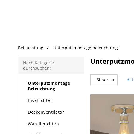
beliebte Produkte
Beleuchtung
Unterputzmontage beleuchtung
Beleuchtung
Unterputzmo
Kronleuchter
Nach Kategorie
durchsuchen:
Pendelleuchte
Silber
×
AL
Unterputzmontage
Beleuchtung
Insellichter
Deckenventilator
Wandleuchten