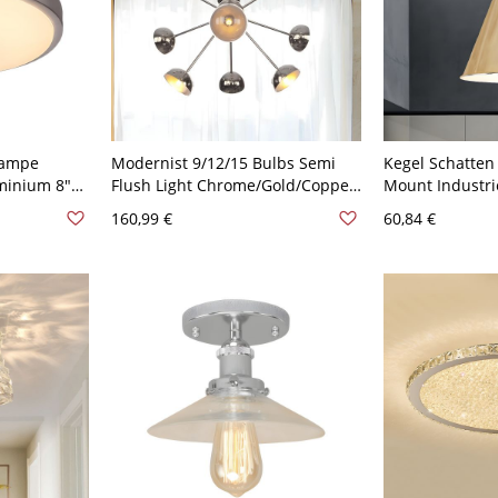
lampe
Modernist 9/12/15 Bulbs Semi
Kegel Schatten
minium 8"
Flush Light Chrome/Gold/Copper
Mount Industrie
montage in
Sputnik Flushmount Lighting
Licht Chrom D
160,99 €
60,84 €
with White/Clear/Smoke Grey
Glass Shade - Chrom
Transparenz 110V-120V 9