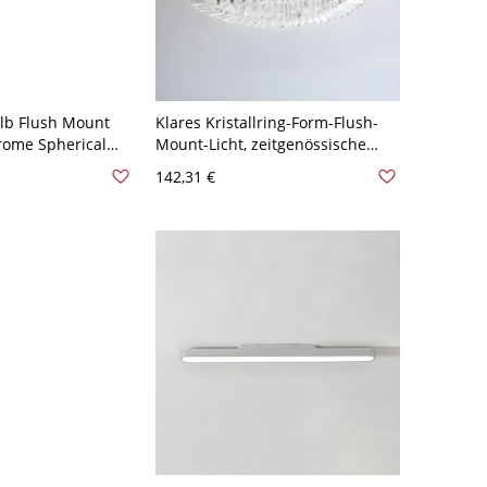
lb Flush Mount
Klares Kristallring-Form-Flush-
rome Spherical
Mount-Licht, zeitgenössische
d Fixture with
einfache LED-Deckenlampe für
142,31 €
Shade - Chrom
Esszimmer - Silber 110V-120V 6