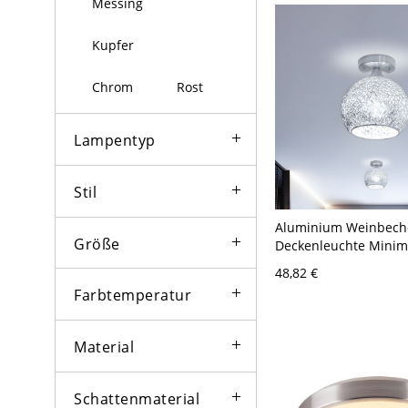
Messing
Weißlicht
Kupfer
Chrom
Rost
Lampentyp
Stil
Aluminium Weinbech
Größe
Deckenleuchte Minima
Kopf 6-Zoll Breite Ch
48,82 €
Mount Beleuchtung f
Farbtemperatur
Wohnung
Material
Schattenmaterial