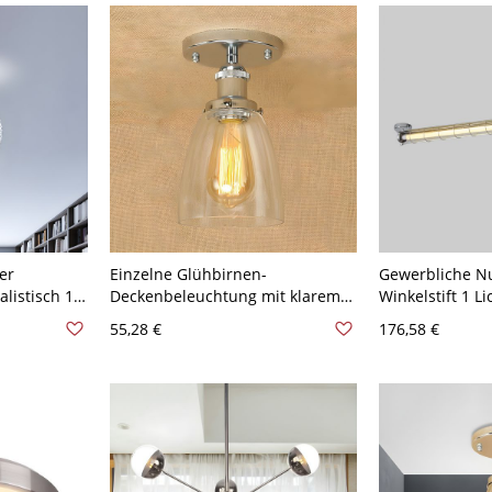
er
Einzelne Glühbirnen-
Gewerbliche Nu
listisch 1
Deckenbeleuchtung mit klarem
Winkelstift 1 L
rom Flush
Glasschirm, Vintage-
Einfacher Stil 
55,28 €
176,58 €
ür
Innenhalbschalenlicht in Silber
Deckenlampe, 