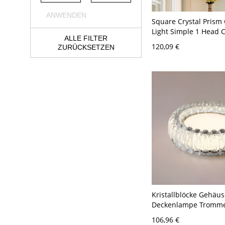
ANWENDEN
Square Crystal Prism 
Light Simple 1 Head
ALLE FILTER
Semi Flush Mount Lig
120,09 €
ZURÜCKSETZEN
Corridor - Chrom 110
Kristallblöcke Gehäu
Deckenlampe Tromm
Schirm Retro Stil 1-Li
106,96 €
Deckenleuchte - Chr