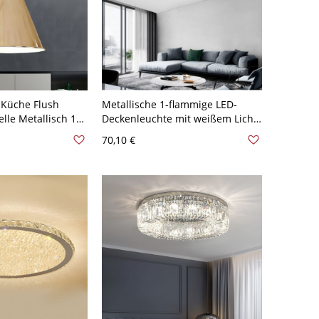
 Küche Flush
Metallische 1-flammige LED-
lle Metallisch 1
Deckenleuchte mit weißem Licht
eckenbeleuchtung
und Plexiglasschirm für
70,10 €
Wohnbereich, 110V-120V, 23,5"