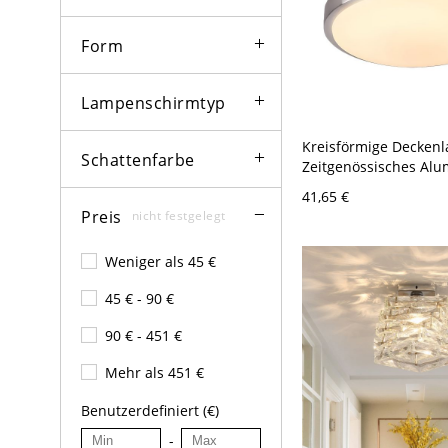
Form
Lampenschirmtyp
Kreisförmige Decken
Schattenfarbe
Zeitgenössisches Alu
W LED Silber Decken
41,65 €
Weißem Licht
Preis
nicht festgelegt
Weniger als 45 €
45 € - 90 €
90 € - 451 €
Mehr als 451 €
Benutzerdefiniert (€)
-