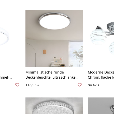
parenz
Chrom 110V-12
Minimalistische runde
Moderne Decke
ommel-
Deckenleuchte, ultraschlanke
Chrom, flache 
 das
flache LED-Leuchte für
gemusterte Gla
118,53 €
84,47 €
rchmesser,
Schlafzimmer oder Flur - Chrom
floralen Akzent
it
110V-120V 40,64 cm
 weißem