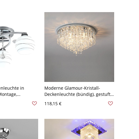
0V 59,69 cm
nleuchte in
Moderne Glamour-Kristall-
Montage,
Deckenleuchte (bündig), gestufte
skugeln mit
Prismenleuchte für niedrige
118,15 €
en - 110V-120V 3
Decken - 3 Chrom 110V-120V