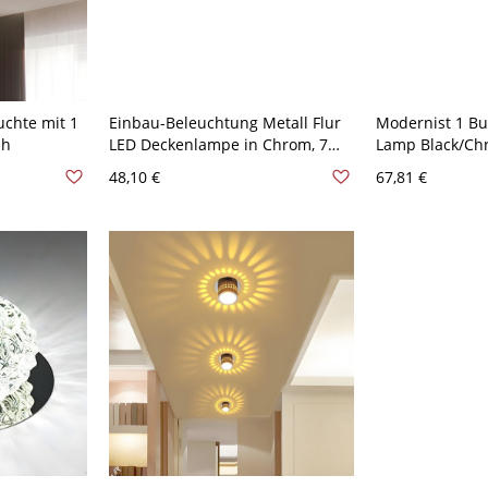
uchte mit 1
Einbau-Beleuchtung Metall Flur
Modernist 1 Bu
sh
LED Deckenlampe in Chrom, 7
Lamp Black/Ch
Farblicht - Chrom 110V-120V 7
Ceiling Mounte
48,10 €
67,81 €
Farben
Crystal Block 
110V-120V