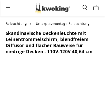
Wohnzimmermöbel
Außenbeleuchtung
Innenbeleuchtung
ALLE WOHNZIMMERMÖBEL
Nach Kategorie einkaufen
ALLE BELEUCHTUNG FÜR ANDERE
Beleuchtung
Unterputzmontage Beleuchtung
BEREICHE
Skandinavische Deckenleuchte mit
TOP-AUSWAHL
NACH STIL EINKAUFEN
Leinentrommelschirm, blendfreiem
NACH KATEGORIE EINKAUFEN
Diffusor und flacher Bauweise für
NACH STIL EINKAUFEN
Shop by Colors
niedrige Decken - 110V-120V 40,64 cm
NACH STIL EINKAUFEN
Nach Merkmalen einkaufen
NACH DESIGN EINKAUFEN
NACH FARBE EINKAUFEN
Nach Material einkaufen
NACH ABMESSUNGEN EINKAUFEN