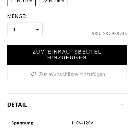
110V-120V
220V-240V
MENGE:
1
SKU: SKU988735
ZUM EINKAUFSBEUTEL
HINZUFÜGEN
Zur Wunschliste hinzufügen
DETAIL
Spannung
110V-120V