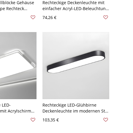
llblöcke Gehäuse
Rechteckige Deckenleuchte mit
pe Rechteck
einfacher Acryl-LED-Beleuchtung
 Deckenleuchte -
in Weiß, 19" W
74,26 €
120V 38,1 cm
 LED-
Rechteckige LED-Glühbirne
mit Acrylschirm
Deckenleuchte im modernen Stil
nambiente - 110V-
mit weißem Schirm - Schwarz
103,35 €
Rechteck
110V-120V 35,56 cm Weißlicht