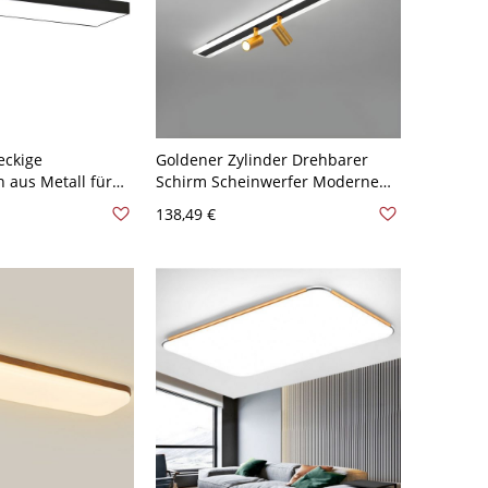
eckige
Goldener Zylinder Drehbarer
 aus Metall für
Schirm Scheinwerfer Moderne
warz 110V-120V
Metall Rechteck Baldachin LED
138,49 €
icht
Halbdeckenlampe - Schwarz-
Golden 110V-120V 80 cm