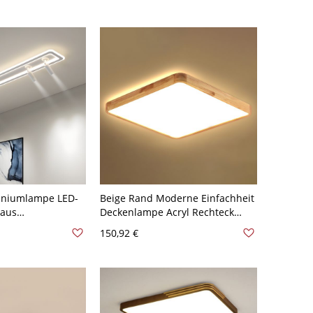
iniumlampe LED-
Beige Rand Moderne Einfachheit
 aus
Deckenlampe Acryl Rechteck
 für den
Weißer Schirm LED 1-Licht
150,92 €
it rechteckigem
Deckenleuchte - Beige 110V-120V
5 Weiß 110V-120V
Weißlicht 23,5"