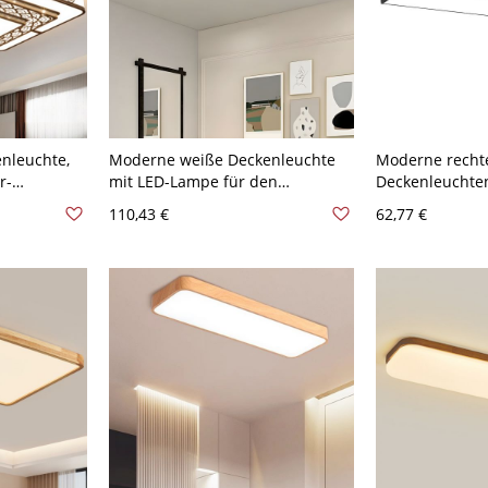
nleuchte,
Moderne weiße Deckenleuchte
Moderne recht
r-
mit LED-Lampe für den
Deckenleuchten
icher
Wohnbereich - 110V-120V 40,64
das Büro - Sch
110,43 €
62,77 €
120V 90,17
cm Rechteck
59,69 cm Weißl