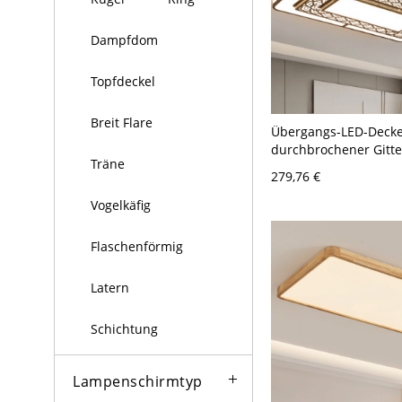
Dampfdom
Topfdeckel
Breit Flare
Übergangs-LED-Decke
durchbrochener Gitte
Träne
Metallrahmen mit we
279,76 €
Lichtstreuung - 110V-
cm Rechteck
Vogelkäfig
Flaschenförmig
Latern
Schichtung
Lampenschirmtyp