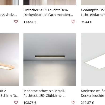
Einfacher Stil 1 Leuchteisen-
Gedämpfte Hol
ssivholz,
Deckenleuchte, flach montiert
Licht, einfacher 
e Leuchte
mit direkter Verkabelung - 110V-
verdrahtet, fla
113,81 €
98,44 €
Flur -
120V 40,64 cm Weißlicht
PMMA-Schirm, 1
eißlicht
Holzmaserungsfarbe
Natur
it 2
Moderne schwarze Metall-
Moderne weiße
-Schirm für
Rechteck-LED-Glühbirne-
Deckenleuchte
t
Deckenleuchte mit Acrylschirm -
und Kunststoff
108,76 €
212,87 €
cht
110V-120V 59,69 cm Natürliches
120V 60,96 cm