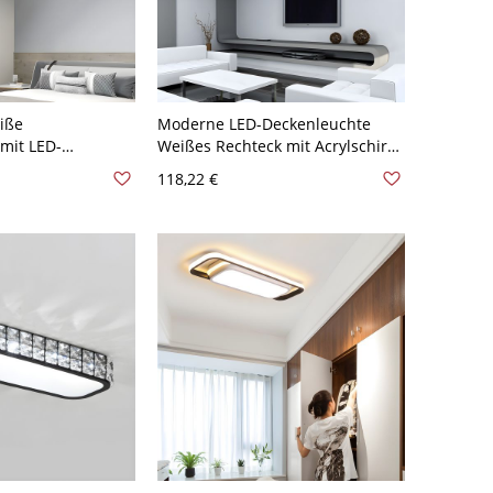
iße
Moderne LED-Deckenleuchte
mit LED-
Weißes Rechteck mit Acrylschirm
odernes weißes
in Weißlicht, 23,5" breit
118,22 €
l-Schirm - 110V-
Weißlicht