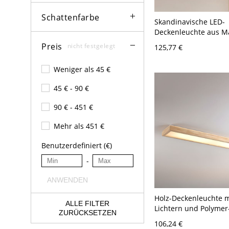
Schattenfarbe
Skandinavische LED-
Deckenleuchte aus Ma
runde minimalistisch
Preis
nicht festgelegt
125,77 €
für Schlafzimmer und 
110V-120V 60,96 cm W
Weniger als 45 €
45 € - 90 €
90 € - 451 €
Mehr als 451 €
Benutzerdefiniert (€)
-
ANWENDEN
Holz-Deckenleuchte m
ALLE FILTER
Lichtern und Polymer
ZURÜCKSETZEN
den Wohnbereich, fes
106,24 €
verdrahtet, für LED-Li