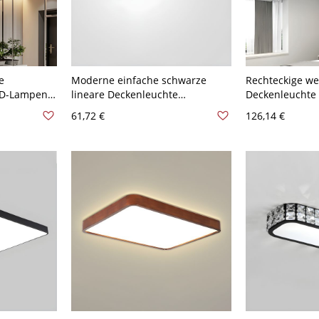
e
Moderne einfache schwarze
Rechteckige we
ED-Lampen -
lineare Deckenleuchte
Deckenleuchte 
Warm
Aluminium Acryl Lampe
Lichtquelle, m
61,72 €
126,14 €
Wohnzimmer
Metall und Acry
Deckenbeleuchtung
120V 39,37 cm 