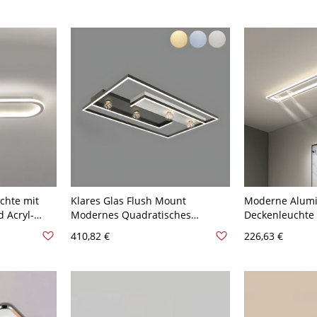
-120V
Llicht
chte mit
Klares Glas Flush Mount
Moderne Alum
 Acryl-
Modernes Quadratisches
Deckenleuchte
20V 30,48
Deckenleuchten-Fixture für
Schmiedeeisen
410,82 €
226,63 €
Wohnzimmer - Schwarz 110V-
Innenbereich m
120V 109,22 cm Dreistufiges
Acrylschirm - 
Dimmen