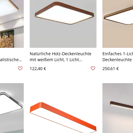
Natürliche Holz-Deckenleuchte
Einfaches 1-Lic
listisches
mit weißem Licht, 1 Licht
Deckenleuchte 
D-
Polymer-Schirm, modischer Stil,
Schirm, LED-Lic
122,40 €
250,61 €
direkt verdrahtete elektrische
Direktverdrahte
offene Montage, 110V-120V, 24",
35,5", Dreigang
Rechteck
(Warm/Weiß/Neu
dimmbar), Rec