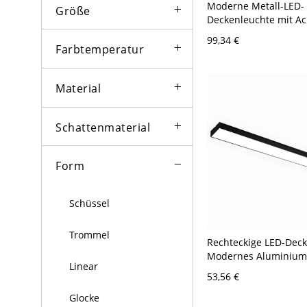
Moderne Metall-LED-
Größe
Deckenleuchte mit Ac
weißer Schirm - 110V
99,34 €
cm Schwarz Weißlich
Farbtemperatur
Material
Schattenmaterial
Form
Schüssel
Trommel
Rechteckige LED-Dec
Modernes Aluminium 
Linear
Flush Mount für Büro 
53,56 €
120V Weißlicht 59,69
Glocke