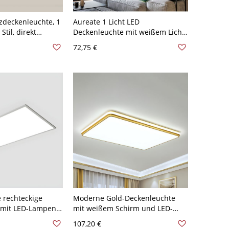
zdeckenleuchte, 1
Aureate 1 Licht LED
Stil, direkt
Deckenleuchte mit weißem Licht
ch montiert mit
und Plexiglas-Schirm für
72,75 €
10V-120V, 27,5",
Wohnbereichs-Deckenmontage,
110V-120V, 23,5"
 rechteckige
Moderne Gold-Deckenleuchte
 mit LED-Lampen
mit weißem Schirm und LED-
schirm - 110V-
Lampen - 110V-120V 64,77 cm
107,20 €
 Warm
Weißlicht