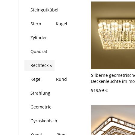
Steingutkübel
Stern
Kugel
Zylinder
Quadrat
Rechteck
×
Silberne geometrisch
Kegel
Rund
Deckenleuchte im mo
romantischen Stil aus
919,99 €
Strahlung
Kristall-Deckenleucht
Lobby - Silber 110V-1
Weißlicht 100,33 cm
Geometrie
Gyroskopisch
Kugel
Ring