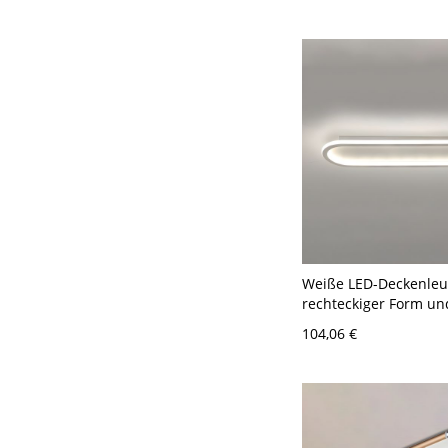
geeignet, 24 Zoll, 110
Weiße LED-Deckenleu
rechteckiger Form und
Schirm - Weiß 110V-1
104,06 €
cm