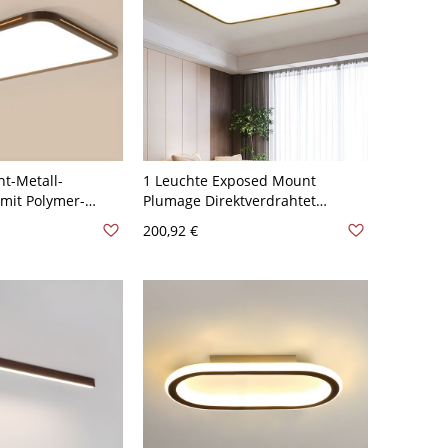
ht-Metall-
1 Leuchte Exposed Mount
mit Polymer-
Plumage Direktverdrahtet
ht,
Elektrische Goldene
200,92 €
t, 110V-120V,
Deckenleuchte mit Lucite-Schirm
im minimalistischen Stil, 110V-
trallicht
120V, 31,5", Rechteck
hteck