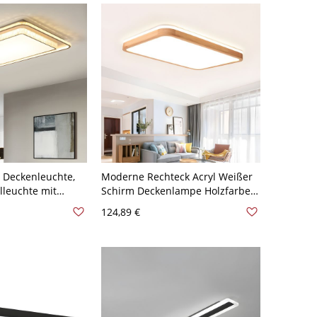
 Deckenleuchte,
Moderne Rechteck Acryl Weißer
leuchte mit
Schirm Deckenlampe Holzfarbe
istallrand - 110V-
Holz Rand LED 1-Licht
124,89 €
istufiges Dimmen
Deckenleuchte - Holz 110V-120V
59,69 cm Weißlicht