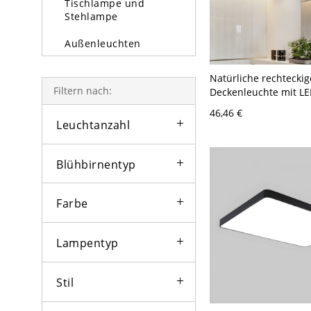
Tischlampe und
Stehlampe
Außenleuchten
Glühbirne
Natürliche rechteckig
Filtern nach:
Deckenleuchte mit L
110V-120V 35,56 cm 
46,46 €
Leuchtanzahl
Blühbirnentyp
Farbe
Lampentyp
Stil