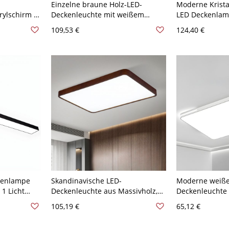
Einzelne braune Holz-LED-
Moderne Krista
rylschirm -
Deckenleuchte mit weißem
LED Deckenlam
-120V 64,77
Acrylschirm - 110V-120V 59,69 cm
Schirm 1-Licht
109,53 €
124,40 €
t
Rechteck Weißlicht
Schwarz 110V-
Weißlicht
kenlampe
Skandinavische LED-
Moderne weiße
1 Licht
Deckenleuchte aus Massivholz,
Deckenleuchte 
- 110V-
schlanke, flache Leuchte - 110V-
für helles Woh
105,19 €
65,12 €
 cm
120V 60,96 cm Rechteck
120V 59,69 cm 
Weißlicht