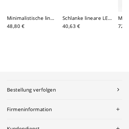
Minimalistische lineare LED-Deckenleuchte, mattschwarze Aluminium-Deckenleuchte für den gewerblichen Einsatz
Schlanke lineare LED-Deckenleuchte, architektonische Deckenleuchte für Büro, Küche oder Flur
48,80 €
40,63 €
72,8
Bestellung verfolgen
Firmeninformation
Kundendienst