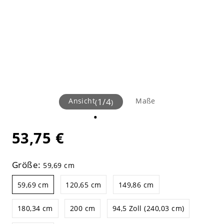
Ansicht
1
/
4
Maße
(
)
53,75 €
Größe:
59,69 cm
59,69 cm
120,65 cm
149,86 cm
180,34 cm
200 cm
94,5 Zoll (240,03 cm)