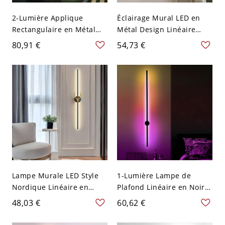
2-Lumière Applique
Éclairage Mural LED en
Rectangulaire en Métal
Métal Design Linéaire
Moderne Lampe Murale
Applique Murale Style
80,91 €
54,73 €
LED pour Extérieur
Contemporain
Lampe Murale LED Style
1-Lumière Lampe de
Nordique Linéaire en
Plafond Linéaire en Noir
Aluminium Applique
Métallique Luminaire
48,03 €
60,62 €
Design de Ramure pour
Suspendu Moderne
Chevet