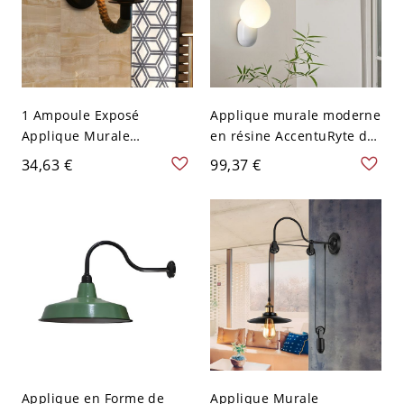
1 Ampoule Exposé
Applique murale moderne
Applique Murale
en résine AccentuRyte de
Industrielle Noire
4 pouces avec abat-jour
34,63 €
99,37 €
Métallique Lampe Murale
blanc
avec Bras Incurvé en
Corde de Chanvre
Applique en Forme de
Applique Murale