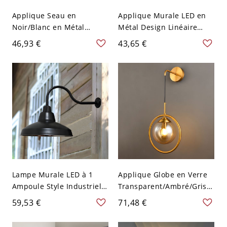
Applique Seau en
Applique Murale LED en
Noir/Blanc en Métal
Métal Design Linéaire
Lampe Murale à 1
Éclairage Mural Style
46,93 €
43,65 €
Lumière Style Chinois
Contemporain
avec Poignée et Bras Droit
en Bois pour Salon
Lampe Murale LED à 1
Applique Globe en Verre
Ampoule Style Industriel
Transparent/Ambré/Gris
Applique Abat-Jour
Fumé avec Cadre Cercle
59,53 €
71,48 €
Couvercle avec Bras Col
Lampe Murale à 1
de Cygne en Noir en
Lumière Style