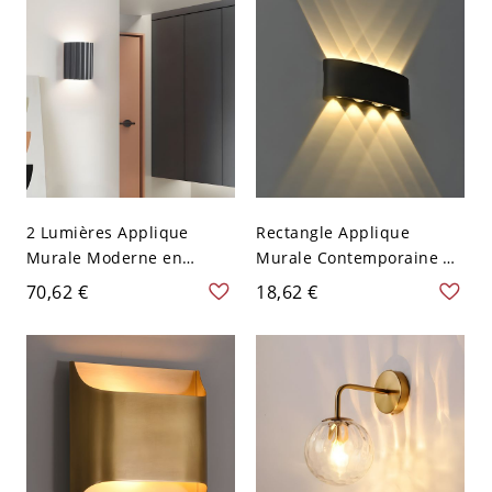
Métal
Contemporain
2 Lumières Applique
Rectangle Applique
Murale Moderne en
Murale Contemporaine en
Résine Côtelée Demi-
Métal à 2 Lumières Lampe
70,62 €
18,62 €
Cylindre Lampe Murale
Murale LED d'Extérieur
pour Salon