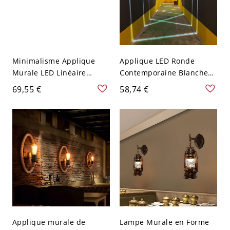
Minimalisme Applique
Applique LED Ronde
Murale LED Linéaire
Contemporaine Blanche
Dorée en Métal Lampe
en Métal Luminaire Mural
69,55 €
58,74 €
Murale en Lumière
pour Couloir
Blanche/Chaude/Naturell
e
Applique murale de
Lampe Murale en Forme