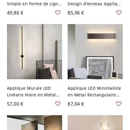
Simple en Forme de Ligne
Design d'Anneau Applique
Luminaire Mural en Noir
Minimaliste en Métal
49,86 €
85,96 €
en Métal
Applique Murale LED
Applique LED Minimaliste
Linéaire Noire en Métal
en Métal Rectangulaire
Style Minimalisme Lampe
Luminaire Mural pour
57,00 €
87,04 €
Murale pour Chambre
Salon