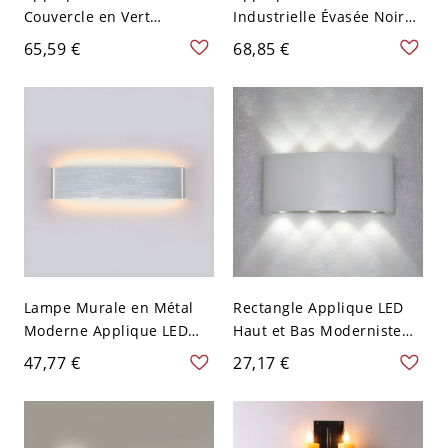
Couvercle en Vert
Industrielle Évasée Noire
Métallique Lampe Murale
en Métal à 1 Tête avec
65,59 €
68,85 €
à 1 Ampoule Style
Design de Poulie Lampe
Industriel avec Bras Col
Murale avec Bras Incurvé
de Cygne
Lampe Murale en Métal
Rectangle Applique LED
Moderne Applique LED
Haut et Bas Moderniste
Rectangulaire à Abat-Jour
en Métal Lampe Murale
47,77 €
27,17 €
en Acrylique
pour Couloir