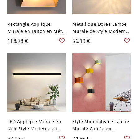
Rectangle Applique
Métallique Dorée Lampe
Murale en Laiton en Métal
Murale de Style Moderne
Moderniste Lampe Murale
à 1 Ampoule Applique
118,78 €
56,19 €
pour Couloir
Murale avec Abat-Jour en
Verre Clair Alvéolé de
Boule
LED Applique Murale en
Style Minimalisme Lampe
Noir Style Moderne en
Murale Carrée en
Forme de Ligne Lampe
Acrylique Applique
62,02 €
24,99 €