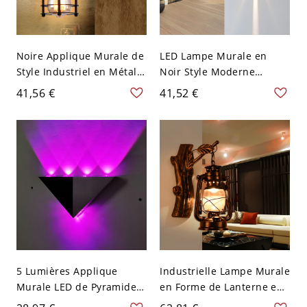
Noire Applique Murale de
LED Lampe Murale en
Style Industriel en Métal à
Noir Style Moderne
1 Tête avec Cadre de
Applique Murale en Métal
41,56 €
41,52 €
Cylindre Lampe Murale
Design Rectangulaire
pour Porche
5 Lumières Applique
Industrielle Lampe Murale
Murale LED de Pyramide
en Forme de Lanterne en
Noire en Métal Lampe
Métal en Bronze Vieilli à 1