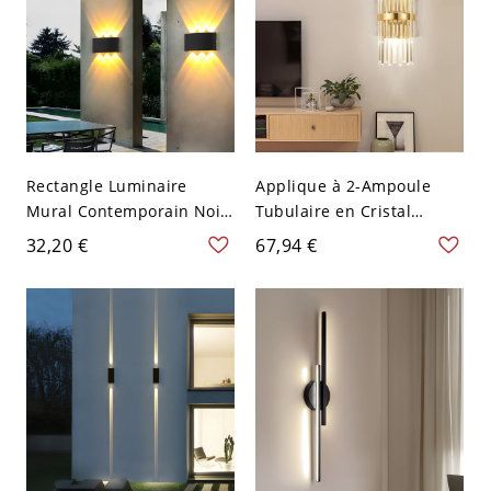
Rectangle Luminaire
Applique à 2-Ampoule
Mural Contemporain Noir
Tubulaire en Cristal
en Métal Applique LED
Transparent Lampe
32,20 €
67,94 €
pour Porche
Murale Style
Contemporain en Or
Métallique