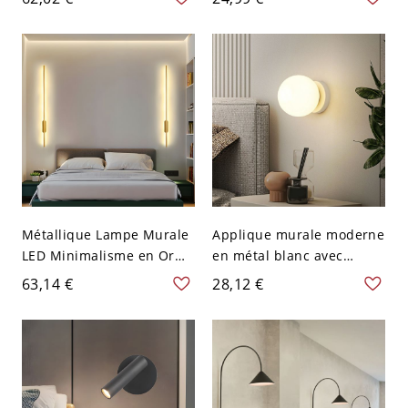
Murale en Métal
Murale Intérieure à 1
Lumière
Métallique Lampe Murale
Applique murale moderne
LED Minimalisme en Or
en métal blanc avec
Linéaire Applique Murale
lumière bi-pin et abat-
63,14 €
28,12 €
pour Chambre
jour en plastique blanc