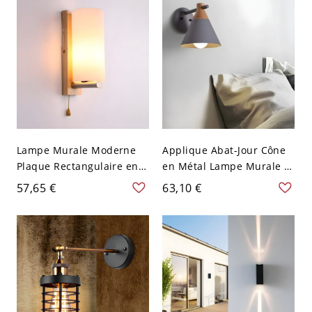
Lampe Murale Moderne
Applique Abat-Jour Cône
Plaque Rectangulaire en
en Métal Lampe Murale à
Bois en Beige Applique à
1-Ampoule Style Cartoon
57,65 €
63,10 €
1 Tête Cylindre en Verre
avec Bras Droit pour
Gelé Blanc avec Chaîne à
Chambre
Tirer