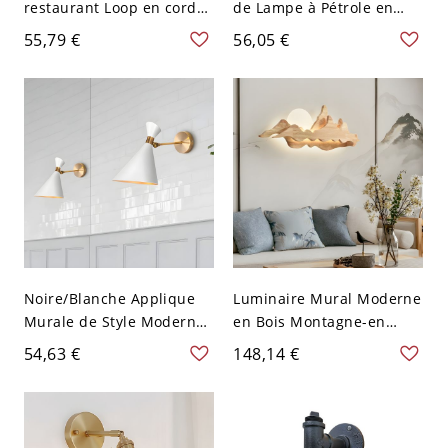
restaurant Loop en corde
de Lampe à Pétrole en
de jute vieillie avec 1
Cuivre Rouge Vieilli
55,79 €
56,05 €
lumière et design
Métallique Applique LED à
d'ampoule ouverte
1 Tête Style Industriel
Noire/Blanche Applique
Luminaire Mural Moderne
Murale de Style Moderne
en Bois Montagne-en
en Forme d'Entonnoir en
Forme Applique à Abat-
54,63 €
148,14 €
Métal à 1 Ampoule Lampe
Jour en Acrylique
Murale Intérieure