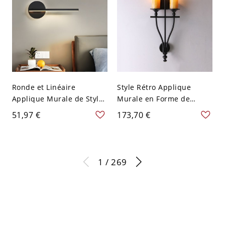
Ronde et Linéaire
Style Rétro Applique
Applique Murale de Style
Murale en Forme de
Minimalisme en Acrylique
Bougie à 2 Têtes Lampe
51,97 €
173,70 €
Lampe Murale LED pour
Murale avec Bougeoir
Chambre
Noir en Métal
1 / 269