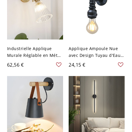
Industrielle Applique
Applique Ampoule Nue
Murale Réglable en Métal
avec Design Tuyau d'Eau
en Laiton à 1 Lumière
Métallique Lampe Murale
62,56 €
24,15 €
Lampe Murale avec Abat-
à 1-Tête Style Industriel
Jour Conique en Verre
Clair Côtelé