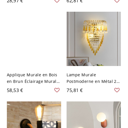
28,97 €
62,81 €
Murale Décorative
Lumière Applique Murale
d'Ambiance
pour Porche
Applique Murale en Bois
Lampe Murale
en Brun Éclairage Mural
Postmoderne en Métal 2-
Style Rustique pour
Ampoule Applique Murale
58,53 €
75,81 €
Chambre
Design de Frange en
Cristal