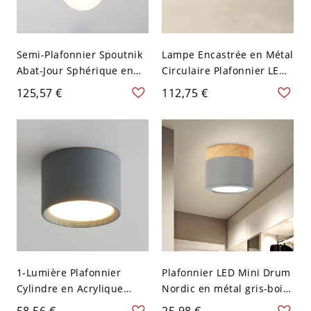
Semi-Plafonnier Spoutnik
Lampe Encastrée en Métal
Abat-Jour Sphérique en
Circulaire Plafonnier LED
Verre Lampe Semi-
Nordique Macaron pour
125,57 €
112,75 €
Encastrée Style Moderne -
Salon - Gris 110 V-120 V
Gris 110 V-120 V 1
30,48 cm Blanc
1-Lumière Plafonnier
Plafonnier LED Mini Drum
Cylindre en Acrylique
Nordic en métal gris-bois
Lampe Encastrée LED
pour plafond bas, lumière
58,56 €
25,98 €