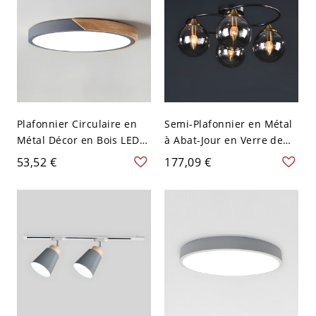
Plafonnier Circulaire en
Semi-Plafonnier en Métal
Métal Décor en Bois LED
à Abat-Jour en Verre de
Luminaire Affleurant de
Sphère Lampe de Plafond
53,52 €
177,09 €
Style Moderne - Gris 110
Moderne - Gris Fumée 110
V-120 V 30,48 cm Blanc
V-120 V 4