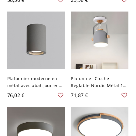
Moderne - Gris 110 V-120
blanche pour hall
V 8,89 cm Blanc
d'entrée
Plafonnier moderne en
Plafonnier Cloche
métal avec abat-jour en
Réglable Nordic Métal 1
béton - 110 V-120 V 10,16
Ampoule Spot de Couloir
76,02 €
71,87 €
cm Gris
en Gris avec Poignée