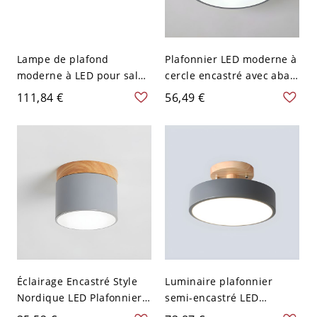
Lampe de plafond
Plafonnier LED moderne à
moderne à LED pour salon
cercle encastré avec abat-
avec abat-jour rond en
jour en acrylique blanc - 1
111,84 €
56,49 €
acrylique gris, 9" L
lumière - 110 V-120 V Gris
22,86 cm Blanc
Éclairage Encastré Style
Luminaire plafonnier
Nordique LED Plafonnier
semi-encastré LED
Cylindrique en Métal pour
Macaron avec abat-jour