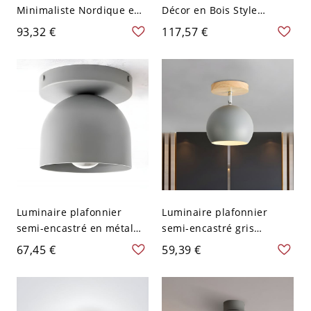
Minimaliste Nordique en
Décor en Bois Style
Verre - Gris Fumée 110 V-
Macaron Luminaire
93,32 €
117,57 €
120 V Chaud
Encastré en Métal - Gris
110 V-120 V 30,48 cm
Luminaire plafonnier
Luminaire plafonnier
semi-encastré en métal
semi-encastré gris
élégant avec abat-jour en
minimaliste à dôme
67,45 €
59,39 €
fer vers le bas pour les
métallique réglable avec
maisons modernes - 110
support en bois
V-120 V Gris