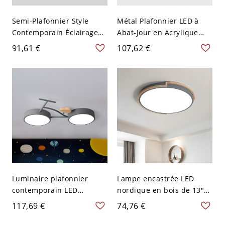
Semi-Plafonnier Style
Métal Plafonnier LED à
Contemporain Éclairage
Abat-Jour en Acrylique
sur Rail Abat-Jour Cône en
Luminaire Affleurant
91,61 €
107,62 €
Fer pour Salon - 2 Gris
Nordique Macaron - Gris
110 V-120 V
110 V-120 V 30,48 cm
Rond
Luminaire plafonnier
Lampe encastrée LED
contemporain LED
nordique en bois de 13"
acrylique en forme de
de diamètre avec
117,69 €
74,76 €
vélo pour chambre semi-
diffuseur encastré,
encastré - Gris 110 V-120
éclairage blanc, montée à