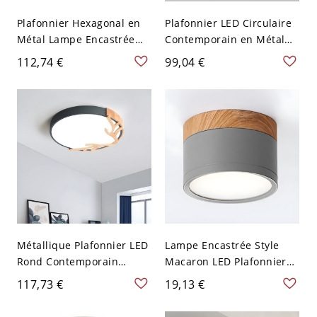
Plafonnier Hexagonal en
Plafonnier LED Circulaire
Métal Lampe Encastrée
Contemporain en Métal
LED Style Cartoon pour
Luminaire Encastré pour
112,74 €
99,04 €
Chambre d'Enfant - 110 V-
Chambre - Gris 110 V-120
120 V Gris 30,48 cm Blanc
V 22,86 cm Blanc
Métallique Plafonnier LED
Lampe Encastrée Style
Rond Contemporain
Macaron LED Plafonnier
Luminaire Encastré avec
Métallique en Forme
117,73 €
19,13 €
Design de Ramure en Bois
Cylindrique - Gris 110 V-
- Gris 110 V-120 V 30,48
120 V Blanc