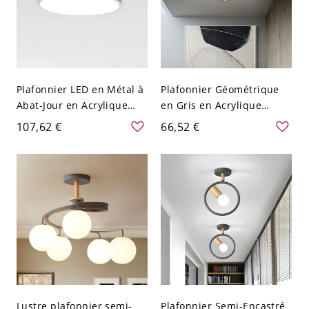
Plafonnier LED en Métal à
Plafonnier Géométrique
Abat-Jour en Acrylique
en Gris en Acrylique
Luminaire Encastré
Lampe Encastrée LED
107,62 €
66,52 €
Nordique pour Chambre -
Style Moderne pour
Gris 110 V-120 V 30,48 cm
Chambre à Coucher - 110
Rond
V-120 V Gris Blanc Carré
Lustre plafonnier semi-
Plafonnier Semi-Encastré