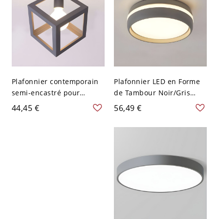
Plafonnier contemporain
Plafonnier LED en Forme
semi-encastré pour
de Tambour Noir/Gris
chambre carrée en métal
Style Moderne Luminaire
44,45 €
56,49 €
gris avec 1 ampoule
Encastré en Lumière
Blanche/Chaude - Gris
110 V-120 V Blanc