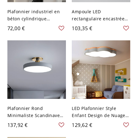
Plafonnier industriel en
Ampoule LED
béton cylindrique
rectangulaire encastrée
affleurant pour couloir -
au plafond avec abat-jour
72,00 €
103,35 €
10,16 cm Gris 110 V-120 V
blanc de style moderne -
Gris 110 V-120 V 35,56 cm
Blanc
Plafonnier Rond
LED Plafonnier Style
Minimaliste Scandinave
Enfant Design de Nuage
avec Accents Dorés - Gris
Luminaire Affleurant en
137,92 €
129,62 €
110 V-120 V 30,48 cm
Métal Décor en Bois - Gris
110 V-120 V 52,07 cm