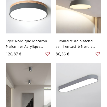
Style Nordique Macaron
Luminaire de plafond
Plafonnier Acrylique
semi-encastré Nordic
Lampe Encastrée LED
Barn Shade avec une tête
126,87 €
86,36 €
Cercle pour Chambre à
en métal gris métallique
Coucher - Gris 110 V-120 V
pour la chambre
30,48 cm Blanc