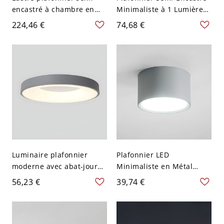
encastré à chambre en
Minimaliste à 1 Lumière
spirale en verre givré au
en Fer Gris et Bois
224,46 €
74,68 €
lait, 5 lumières,
chandelier Macaron
encastré en gris
Luminaire plafonnier
Plafonnier LED
moderne avec abat-jour
Minimaliste en Métal
orienté vers le bas - 110
Cylindrique Luminaire
56,23 €
39,74 €
V-120 V 40,64 cm Gris
Encastré pour Corridor -
110 V-120 V Gris 8,89 cm
Blanc