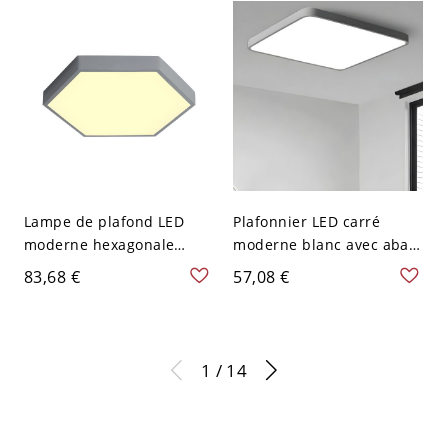
V Blanc
plat au plafond gris
Lampe de plafond LED
Plafonnier LED carré
moderne hexagonale
moderne blanc avec abat-
grise avec abat-jour en
jour en acrylique - 1
83,68 €
57,08 €
acrylique blanc, 16" de
lumière, 16x16 pouces -
large
Gris 110 V-120 V Blanc
1 / 14