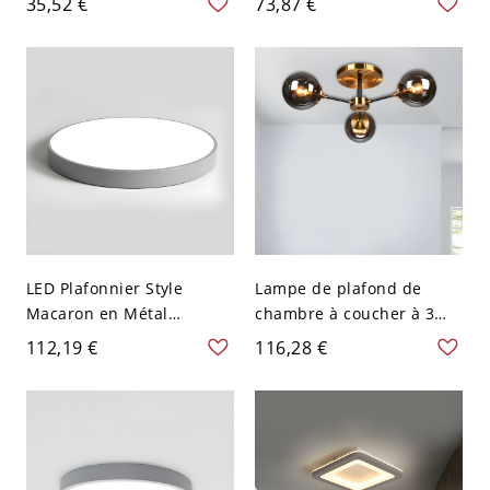
35,52 €
73,87 €
Couloir - Gris 110 V-120 V
en métal gris rond
Blanc
LED Plafonnier Style
Lampe de plafond de
Macaron en Métal
chambre à coucher à 3
Luminaire Affleurant en
lumières en verre gris
112,19 €
116,28 €
Forme de Rond - Gris 110
fumé postmoderne semi-
V-120 V 30,48 cm
encastrée Globe