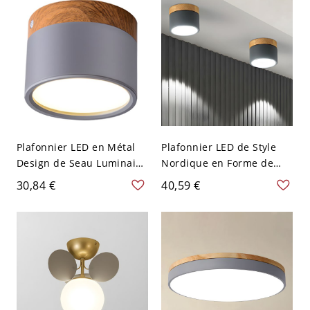
cm Blanc
Plafonnier LED en Métal
Plafonnier LED de Style
Design de Seau Luminaire
Nordique en Forme de
Affleurant Style Macaron
Tambour Métallique
30,84 €
40,59 €
Décor en Bois - Gris 110 V-
Lampe Encastrée pour
120 V Blanc
Chambre - 110 V-120 V
Gris