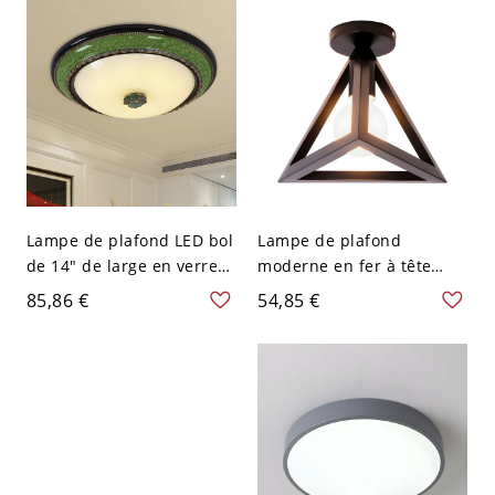
Blanc
Lampe de plafond LED bol
Lampe de plafond
de 14" de large en verre
moderne en fer à tête
opalin et finition en étain
unique en forme de
85,86 €
54,85 €
antique pour salon
triangle semi-encastrée
en gris pour chambre