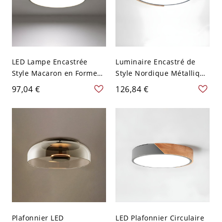
LED Lampe Encastrée
Luminaire Encastré de
Style Macaron en Forme
Style Nordique Métallique
Ronde Plafonnier
Circulaire Plafonnier LED
97,04 €
126,84 €
Métallique - Gris 110 V-
avec Détail en Bois - 110
120 V 22,86 cm
V-120 V Gris 30,48 cm
Plafonnier LED
LED Plafonnier Circulaire