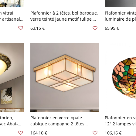
 vitrail
Plafonnier à 2 têtes, bol baroque,
Plafonnier vinta
r artisanal
verre teinté jaune motif tulipe,
luminaire de p
ambre et
luminaire encastré, 10″ l
fait main - Tra
63,15 €
65,95 €
Jaune 30,48
V
torien,
Plafonnier en verre opale
Plafonnier en v
vec Abat-
cubique campagne 2 têtes
12" 2 lampes vi
0 V-120 V
chambre montage affleurant en
libellule pour
164,10 €
106,16 €
laiton