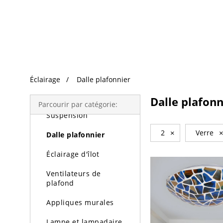
Recherche Tendance
Éclairage
Éclairage
Dalle plafonnier
Lustres
Dalle plafonn
Parcourir par catégorie:
Suspension
2
×
Verre
Dalle plafonnier
Éclairage d'îlot
Ventilateurs de
plafond
Appliques murales
Lampe et lampadaire