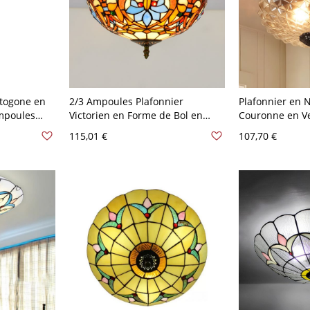
ctogone en
2/3 Ampoules Plafonnier
Plafonnier en N
Ampoules
Victorien en Forme de Bol en
Couronne en Ver
bat-Jour
Vitrail Bleu avec Motif Floral
Lampe Encastr
115,01 €
107,70 €
é - Noir
Lampe Encastrée 12"/16" de
Style Traditionn
Large - Bleu 110 V-120 V 30,48 cm
120 V