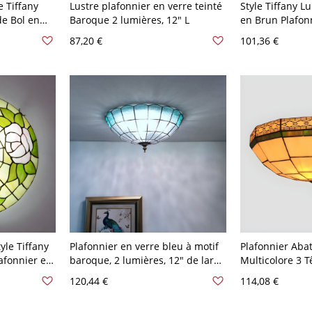
 Tiffany
Lustre plafonnier en verre teinté
Style Tiffany L
de Bol en
Baroque 2 lumières, 12" L
en Brun Plafon
une 110 V-
Vitrail en Form
87,20 €
101,36 €
110 V-120 V 30
yle Tiffany
Plafonnier en verre bleu à motif
Plafonnier Abat
lafonnier en
baroque, 2 lumières, 12" de large
Multicolore 3 
110 V-120 V
pour salon
Encastrée Style
120,44 €
114,08 €
110 V-120 V 30