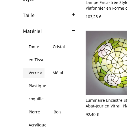
Lampe Encastrée Style
Plafonnier en Forme 
Verre Multicolore - Ja
Taille
103,23 €
120 V 30,48 cm
Matériel
Fonte
Cristal
en Tissu
Verre
Métal
×
Plastique
coquille
Luminaire Encastré St
Abat-Jour en Vitrail P
Forme de Bol - Beige 
Pierre
Bois
92,40 €
30,48 cm
Acrylique