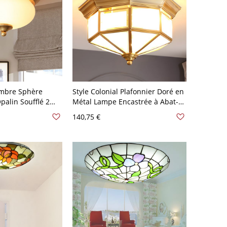
ambre Sphère
Style Colonial Plafonnier Doré en
palin Soufflé 2
Métal Lampe Encastrée à Abat-
Laiton 110 V-120 V
Jour en Verre Blanc - 110 V-120 V
140,75 €
Lanterne