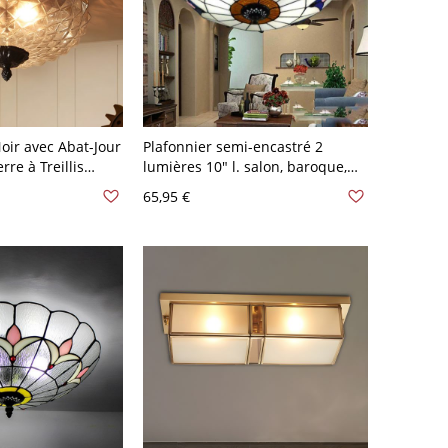
oir avec Abat-Jour
Plafonnier semi-encastré 2
re à Treillis
lumières 10" l. salon, baroque,
ée à 2 Ampoules
laiton, motif tulipe, vasque, abat-
65,95 €
el - Noir 110 V-
jour en verre taillé beige