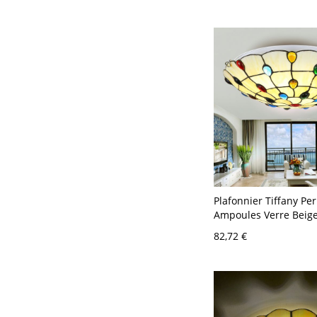
Plafonnier Tiffany Per
Ampoules Verre Beig
Salon, 30 cm L
82,72 €