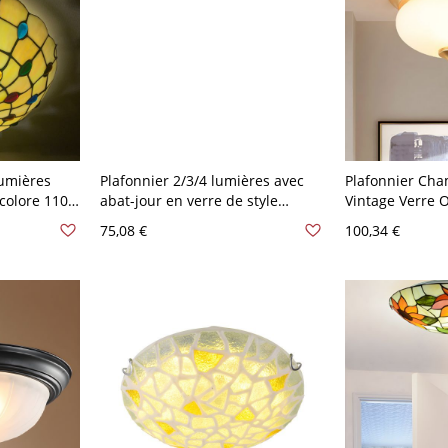
lumières
Plafonnier 2/3/4 lumières avec
Plafonnier Ch
icolore 110
abat-jour en verre de style
Vintage Verre O
traditionnel - Bronze 110 V-120 V
Têtes Laiton - 
75,08 €
100,34 €
2