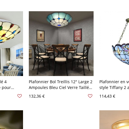
lé 4
Plafonnier Bol Treillis 12" Large 2
Plafonnier en v
e pour
Ampoules Bleu Ciel Verre Taillé
style Tiffany 2
Baroque pour Chambre
tulipe bronze, 
132,36 €
114,43 €