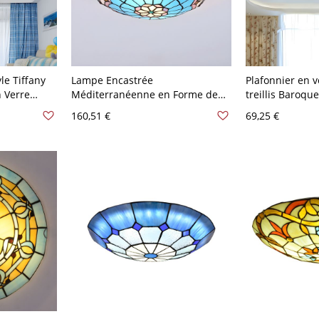
le Tiffany
Lampe Encastrée
Plafonnier en v
 Verre
Méditerranéenne en Forme de
treillis Baroqu
oules
Dôme en Vitrail à 2/3/4 Lumières
finition blanch
160,51 €
69,25 €
16"/19,5"
Plafonnier pour Chambre - 110 V-
-120 V 30,48
120 V Bleu-Brun 30,48 cm