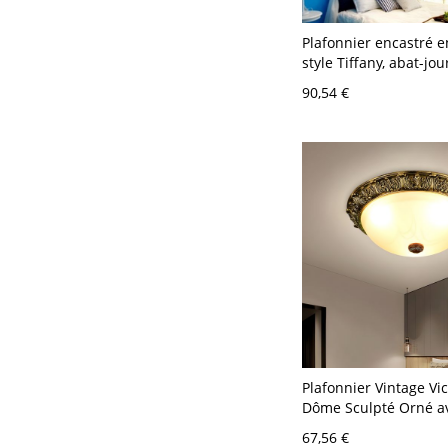
Plafonnier encastré en
style Tiffany, abat-jou
géométrique pour ch
90,54 €
entrée - 110 V-120 V 
cm
Plafonnier Vintage Vic
Dôme Sculpté Orné a
jour Givré - Laiton 11
67,56 €
27,94 cm