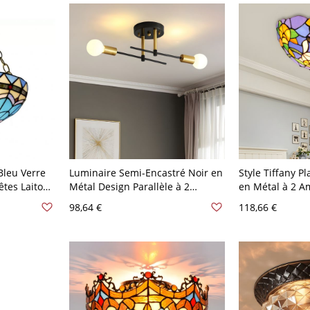
Bleu Verre
Luminaire Semi-Encastré Noir en
Style Tiffany P
Têtes Laiton
Métal Design Parallèle à 2
en Métal à 2 A
Lumières Style Moderne Semi-
Abat-Jour de Bo
98,64 €
118,66 €
Plafonnier pour Chambre - Noir
Encastrée avec 
110 V-120 V
- Laiton 110 V-