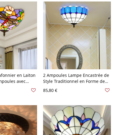
lafonnier en Laiton
2 Ampoules Lampe Encastrée de
mpoules avec
Style Traditionnel en Forme de
l en Vitrail Lampe
Dôme en Verre Jaune/Bleu
85,80 €
Motif de Libellule
Plafonnier pour Chambre - Bleu
120 V A
110 V-120 V