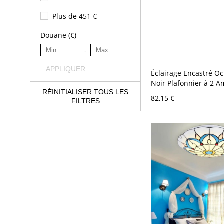
Plus de 451 €
Douane (€)
-
APPLIQUER
Éclairage Encastré O
Noir Plafonnier à 2 
RÉINITIALISER TOUS LES
Style Rustique avec A
82,15 €
FILTRES
Dôme en Verre Nervur
110 V-120 V