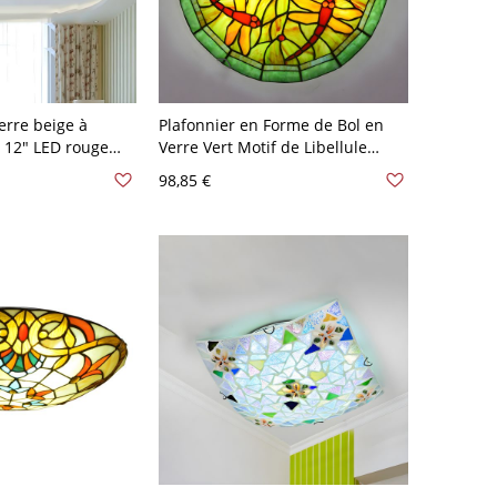
erre beige à
Plafonnier en Forme de Bol en
e 12" LED rouge
Verre Vert Motif de Libellule
e
Lampe Encastrée Style Tiffany -
98,85 €
Vert 110 V-120 V 30,48 cm