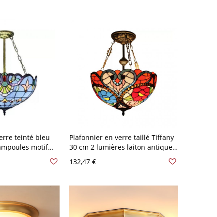
erre teinté bleu
Plafonnier en verre taillé Tiffany
 ampoules motif
30 cm 2 lumières laiton antique
12" L
motif floral
132,47 €