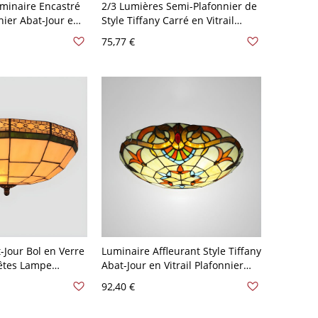
uminaire Encastré
2/3 Lumières Semi-Plafonnier de
nier Abat-Jour en
Style Tiffany Carré en Vitrail
e de Bol - Brun
Mosaïque Luminaire Encastré
75,77 €
,48 cm
pour Salon - 110 V-120 V Blanc
30,48 cm
-Jour Bol en Verre
Luminaire Affleurant Style Tiffany
Têtes Lampe
Abat-Jour en Vitrail Plafonnier
 Tiffany - Beige
Beige en Forme de Bol - Beige
92,40 €
,48 cm
110 V-120 V 30,48 cm