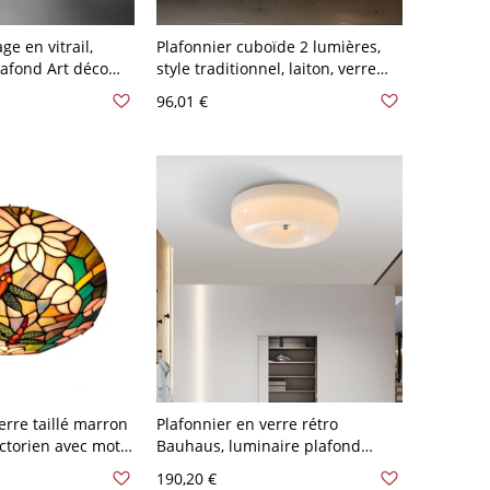
ge en vitrail,
Plafonnier cuboïde 2 lumières,
lafond Art déco
style traditionnel, laiton, verre
nsparent 110 V-120
dépoli, montage affleurant -
96,01 €
Laiton 110 V-120 V
erre taillé marron
Plafonnier en verre rétro
ctorien avec motif
Bauhaus, luminaire plafond
 chambre
brillant pour plafonds bas - 110
190,20 €
V-120 V Crème 31,75 cm