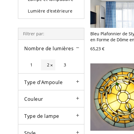
Lumière d'extérieure
Ampoules
Bleu Plafonnier de Sty
Filtrer par:
en Forme de Dôme en
Craquelé à 2/3/4 Amp
Nombre de lumières
65,23 €
Lampe Encastrée 12"/
de Large - Bleu 110 V
cm
1
2
3
×
Type d'Ampoule
Couleur
Type de lampe
Style