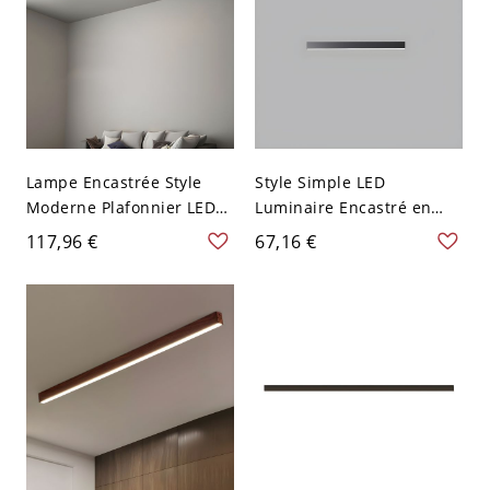
Lampe Encastrée Style
Style Simple LED
Moderne Plafonnier LED
Luminaire Encastré en
Linéaire Acrylique pour
Métal Plafonnier Linéaire
117,96 €
67,16 €
Salon - Blanc 110 V-120 V
pour Salon - Noir 110 V-
59,69 cm
120 V 49,53 cm