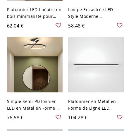
Plafonnier LED linéaire en
Lampe Encastrée LED
bois minimaliste pour
Style Moderne
couloir - Couleur de Noyer
Minimaliste Linéaire en
62,04 €
58,48 €
110 V-120 V 60,96 cm
Noir Plafonnier
Blanc
Métallique pour Chambre
- Noir 110 V-120 V 49,53
cm Blanc
Simple Semi-Plafonnier
Plafonnier en Métal en
LED en Métal en Forme de
Forme de Ligne LED
Ruban Montage Semi-
Luminaire Encastré Style
76,58 €
104,28 €
Encastré pour Corridor -
Moderne - Noir 110 V-120
Noir 110 V-120 V 13,97 cm
V 80,01 cm Naturel