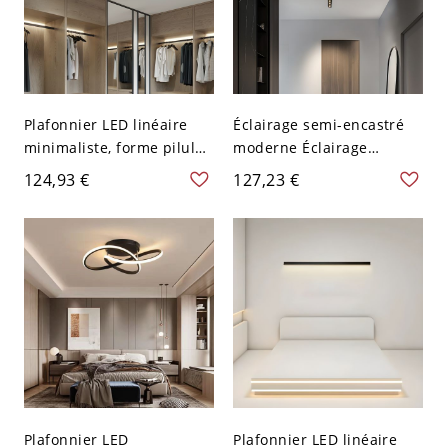
Plafonnier LED linéaire
Éclairage semi-encastré
minimaliste, forme pilule
moderne Éclairage
blanche mate pour
linéaire encastré
124,93 €
127,23 €
plafonds bas - 110 V-120 V
Plafonnier pour salle à
120,65 cm Blanc
manger - Noir 110 V-120 V
Naturel 100,33 cm
Plafonnier LED
Plafonnier LED linéaire