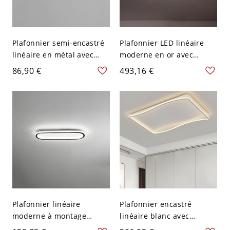
Plafonnier semi-encastré
Plafonnier LED linéaire
linéaire en métal avec
moderne en or avec
abat-jour en gel de silice
accents de cristal clair -
86,90 €
493,16 €
pour usage résidentiel -
110 V-120 V 62,23 cm
110 V-120 V Noir 59,69 cm
Blanc
Plafonnier linéaire
Plafonnier encastré
moderne à montage
linéaire blanc avec
encastré avec abat-jour
ampoules LED - Style