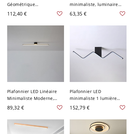
Géométrique
minimaliste, luminaire
Contemporain, Luminaire
encastré en aluminium à
112,40 €
63,35 €
à Anneaux Entrelacés
profil bas - 110 V-120 V
pour Chambre Couloir -
60,96 cm Chaud
110 V-120 V 45,72 cm Noir
Blanc
Plafonnier LED Linéaire
Plafonnier LED
Minimaliste Moderne,
minimaliste 1 lumière
Lampe Dimable en
pour salon - Noir 110 V-
89,32 €
152,79 €
Aluminium Noir/Blanc &
120 V 90,17 cm Blanc
Fer pour Couloirs & Salles
de Bain - Noir 110 V-120 V
40,64 cm Naturel