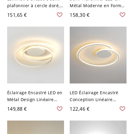
plafonnier à cercle doré,
Métal Moderne en Forme
LED simple, métal semi-
de Ruban Montage Semi-
151,65 €
158,30 €
plafonnier - 110 V-120 V
Encastré pour Couloir -
Blanc
110 V-120 V Noir 50,8 cm
Blanc
Éclairage Encastré LED en
LED Éclairage Encastré
Métal Design Linéaire
Conception Linéaire
Plafonnier Moderne en
Plafonnier de Style
149,88 €
122,46 €
Blanc - 110 V-120 V 49,53
Moderne en Métal - 110 V-
cm Chaud
120 V Blanc 49,53 cm
Blanc