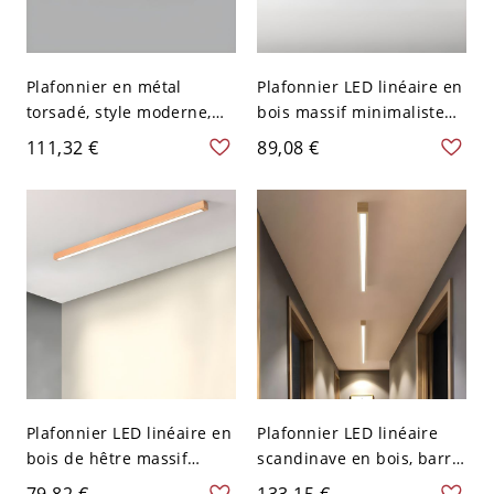
Plafonnier en métal
Plafonnier LED linéaire en
torsadé, style moderne,
bois massif minimaliste
LED, montage affleurant -
scandinave, luminaire
111,32 €
89,08 €
Noir 110 V-120 V 45,72 cm
barre affleurant pour
Blanc
couloir - 110 V-120 V
Gradation à trois niveaux
59,69 cm
Plafonnier LED linéaire en
Plafonnier LED linéaire
bois de hêtre massif
scandinave en bois, barre
scandinave, montage
de plafond fine avec
79,82 €
133,15 €