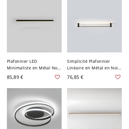
Blanc
Plafonnier LED
Simplicité Plafonnier
Minimaliste en Métal Noir
Linéaire en Métal en Noir
Linéaire Luminaire
1-Lumière Lampe
85,89 €
76,85 €
Encastré pour Salon - Noir
Encastrée pour Couloir -
110 V-120 V 80,01 cm
Noir 110 V-120 V 59,69 cm