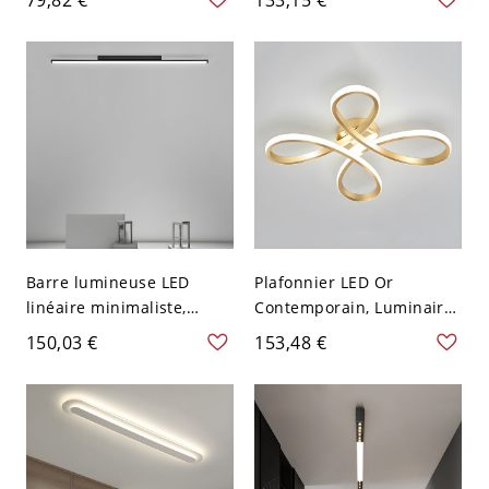
affleurant - Naturel 110 V-
diffuseur en acrylique -
120 V 50,8 cm
110 V-120 V 120,65 cm
Blanc
Barre lumineuse LED
Plafonnier LED Or
linéaire minimaliste,
Contemporain, Luminaire
plafonnier encastré profil
Fleur Géométrique pour
150,03 €
153,48 €
bas pour couloir et
Chambre Salon - 110 V-
cuisine - Noir 110 V-120 V
120 V 50,8 cm Blanc
119,38 cm Blanc