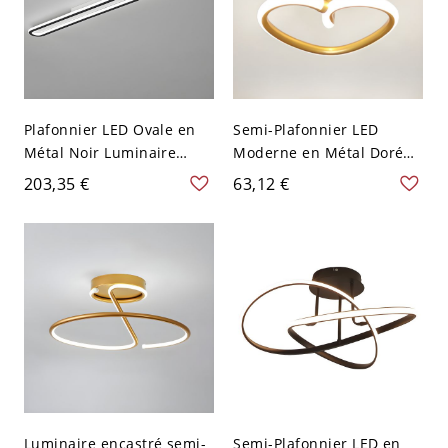
Plafonnier LED Ovale en
Semi-Plafonnier LED
Métal Noir Luminaire
Moderne en Métal Doré
Encastré Simple pour
Montage Semi-Encastré
203,35 €
63,12 €
Couloir - 110 V-120 V
en Forme de Cœur - 110
119,38 cm Blanc
V-120 V Blanc
Luminaire encastré semi-
Semi-Plafonnier LED en