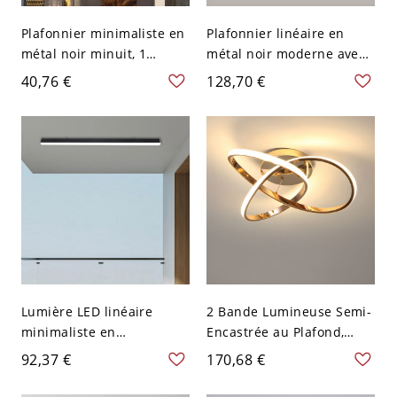
Plafonnier minimaliste en
Plafonnier linéaire en
métal noir minuit, 1
métal noir moderne avec
lumière, semi-encastré
1 lumière et câblage
40,76 €
128,70 €
avec abat-jour en lucite,
direct, 110V-120V, 2"
110V-120V
Lumière LED linéaire
2 Bande Lumineuse Semi-
minimaliste en
Encastrée au Plafond,
aluminium, montage au
110V-120V, 20", Lumière
92,37 €
170,68 €
plafond, 110V-120V, 47,5"
Blanche