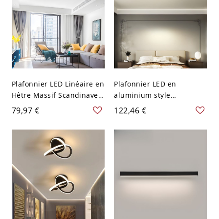
Plafonnier LED Linéaire en
Plafonnier LED en
Hêtre Massif Scandinave,
aluminium style
Luminaire Minimaliste -
minimaliste géométrique
79,97 €
122,46 €
110 V-120 V 59,69 cm
pour salon - 110 V-120 V
Blanc
Noir 49,53 cm Blanc