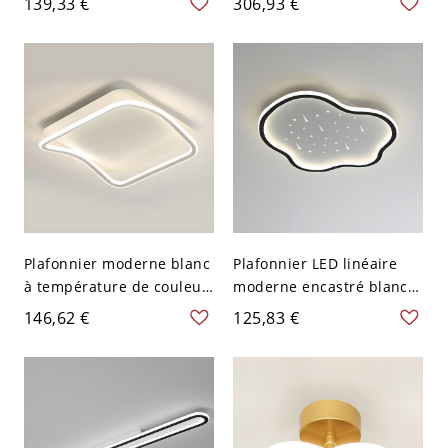
139,33 €
306,93 €
blanc et ampoule LED -
moderne et abat-jour en
40,64 cm Blanc Noir 110
acrylique - Rectangulaire
V-120 V
110 V-120 V
Plafonnier moderne blanc
Plafonnier LED linéaire
à température de couleur
moderne encastré blanc
réglable et abat-jour en
avec abat-jour vers le bas
146,62 €
125,83 €
acrylique - 49,53 cm 110
- 40,64 cm Noir 110 V-120
V-120 V
V