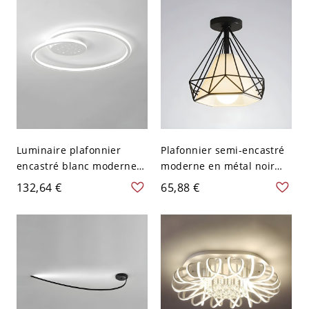
Luminaire plafonnier
Plafonnier semi-encastré
encastré blanc moderne
moderne en métal noir
géométrique à LED avec
avec abat-jour noir vers le
132,64 €
65,88 €
abat-jour ambiant - 110 V-
bas, 5 à 9 pouces, 1
120 V 49,53 cm Blanc
lumière - 110 V-120 V
Linéaire