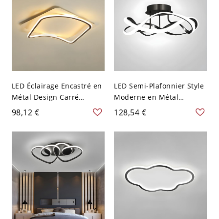
LED Éclairage Encastré en
LED Semi-Plafonnier Style
Métal Design Carré
Moderne en Métal
Plafonnier en Noir Style
Éclairage Semi-Encastré
98,12 €
128,54 €
Moderne - 110 V-120 V
Design Linéaire - 110 V-
40,64 cm Blanc
120 V Noir Blanc