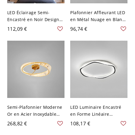
LED Éclairage Semi-
Plafonnier Affleurant LED
Encastré en Noir Design
en Métal Nuage en Blanc
de Cœur Semi-Plafonnier
Contemporain Plafonnier
112,09 €
96,74 €
Métal Style Moderne - 110
en Acrylique - Noir 110 V-
V-120 V Naturel
120 V 40,64 cm Blanc
Semi-Plafonnier Moderne
LED Luminaire Encastré
Or en Acier Inoxydable
en Forme Linéaire
LED Luminaire Semi-
Plafonnier Style Simple en
268,82 €
108,17 €
Encastré Design d'Anneau
Métal - Noir 110 V-120 V
- 110 V-120 V 50,8 cm
40,64 cm Blanc