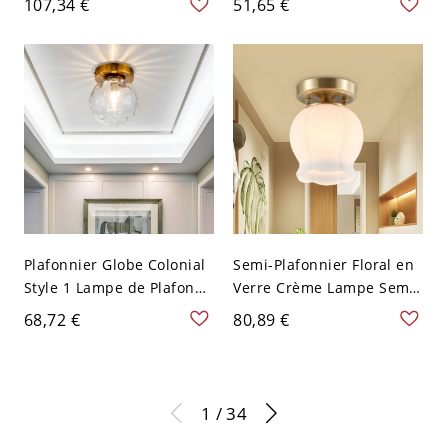
107,34 €
51,65 €
grange vintage pour
Jour en Verre - Noir 110 V-
salon, 10" L, avec cage
120 V Transparent
effilée pour ampoule
Plafonnier Globe Colonial
Semi-Plafonnier Floral en
Style 1 Lampe de Plafond
Verre Crème Lampe Semi-
en Verre pour Couloir en
Encastrée à 1 Tête avec
68,72 €
80,89 €
Laiton-220v-240v - Laiton
Auvent Rond en Laiton
110 V-120 V
Style Classique - Laiton
110 V-120 V
1 / 34