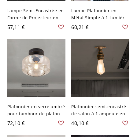
Lampe Semi-Encastrée en
Lampe Plafonnier en
Forme de Projecteur en
Métal Simple à 1 Lumière,
Noir Métallique Semi-
Montée au Plafond, Cage
57,11 €
60,21 €
Plafonnier à 1 Ampoule
de Tambour en Or Semi-
Style Industriel - Noir 110
Encastrée
V-120 V
Plafonnier en verre ambré
Plafonnier semi-encastré
pour tambour de plafond,
de salon à 1 ampoule en
entrepôt, lampe de
laiton antique, tuyau
72,10 €
40,10 €
montage encastré pour
d'eau en fer
couloir à 1 tête en noir