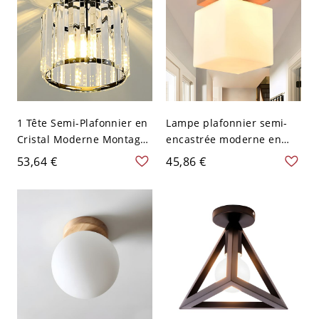
1 Tête Semi-Plafonnier en
Lampe plafonnier semi-
Cristal Moderne Montage
encastrée moderne en
Semi-Encastré pour
verre blanc avec cube et 1
53,64 €
45,86 €
Couloir - 110 V-120 V Noir
ampoule, support en bois
Cylindre
carré de 4 pouces