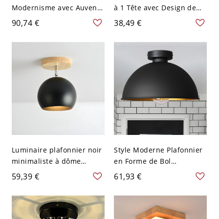
Modernisme avec Auvent
à 1 Tête avec Design de
Rond en Or Métallique
Tuyau d'Eau Métallique
90,74 €
38,49 €
Montage Semi-Encastré
Noir Luminaire Encastré
avec Pendentif en Cristal -
Intérieur - 110 V-120 V
Or 110 V-120 V
Noir
Luminaire plafonnier noir
Style Moderne Plafonnier
minimaliste à dôme
en Forme de Bol
métallique réglable avec
Métallique à 1 Ampoule
59,39 €
61,93 €
support en bois semi-
Luminaire Affleurant pour
encastré unique
Cuisine - 110 V-120 V Noir