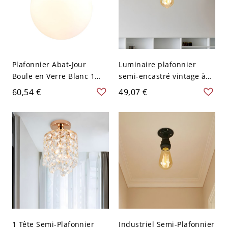
Plafonnier Abat-Jour
Luminaire plafonnier
Boule en Verre Blanc 1
semi-encastré vintage à
Tête Lampe Encastrée
ampoule unique en métal
60,54 €
49,07 €
Style Artisan Auvent Rond
noir avec bordure
en Bois - Bois 110 V-120 V
festonnée
1 Tête Semi-Plafonnier
Industriel Semi-Plafonnier