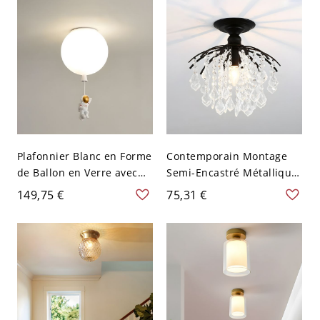
coupole en bois rond
Plafonnier Blanc en Forme
Contemporain Montage
de Ballon en Verre avec
Semi-Encastré Métallique
Décor d'Astronaute Style
avec Décor de Cristal
149,75 €
75,31 €
Enfant Luminaire Encastré
Semi-Plafonnier pour
Intérieur - Blanc 110 V-
Couloir - 110 V-120 V Noir
120 V 17,78 cm Football
A