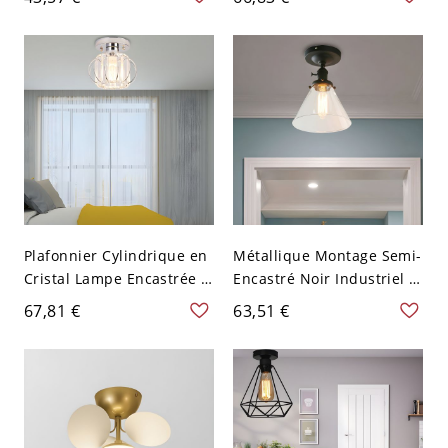
Bambou Design de
Chapeau - Brun 110 V-120
V 48,26 cm
Plafonnier Cylindrique en
Métallique Montage Semi-
Cristal Lampe Encastrée à
Encastré Noir Industriel à
1-Ampoule Style
1 Lumière Semi-Plafonnier
67,81 €
63,51 €
Contemporain avec
avec Abat-Jour Conique en
Auvent Rond pour Couloir
Verre Clair - Transparent
- Chrome 110 V-120 V
110 V-120 V