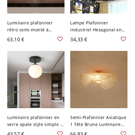
Luminaire plafonnier
Lampe Plafonnier
rétro semi-monté à
Industriel Hexagonal en
ampoule unique avec
Métal Noir avec Design de
63,10 €
34,33 €
verre clair nervuré
Cage pour Salon Semi-
Encastré
Luminaire plafonnier en
Semi-Plafonnier Asiatique
verre opale style simple 1
1 Tête Brune Luminaire
lumière avec support noir
Semi-Encastré en Rotin de
43,57 €
66,83 €