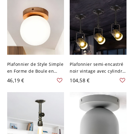
Plafonnier de Style Simple
Plafonnier semi-encastré
en Forme de Boule en
noir vintage avec cylindre
Verre Blanc Dépoli à 1
métallique rotatif à une
46,19 €
104,58 €
Lumière Lampe Encastrée
tête et poignée pour
avec Auvent en Bois - 110
restaurant
V-120 V Bois