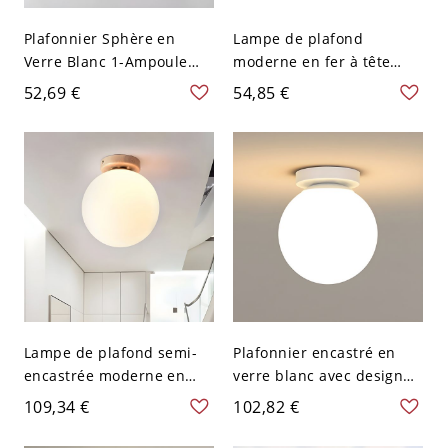
Plafonnier Sphère en
Lampe de plafond
Verre Blanc 1-Ampoule
moderne en fer à tête
Lampe Encastrée
unique en forme de
52,69 €
54,85 €
Moderne - 110 V-120 V
triangle semi-encastrée
15,24 cm
en gris pour chambre
Lampe de plafond semi-
Plafonnier encastré en
encastrée moderne en
verre blanc avec design
verre blanc pour couloir
moderne - 110 V-120 V
109,34 €
102,82 €
Globe Hallway, 6" de large,
12,7 cm
1 ampoule, avec une