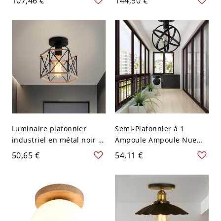
107,46 €
144,50 €
pour salle de bain avec
LED/incandescent/fluores
support en bois, 6" Dia
cent - 110 V-120 V
Luminaire plafonnier
Semi-Plafonnier à 1
industriel en métal noir à
Ampoule Ampoule Nue
cage hexagonale et détail
avec Cage Sphère en Noir
50,65 €
54,11 €
en corde, 1 ampoule
Métallique Lampe Semi-
Encastrée Style Industriel
- Noir 110 V-120 V