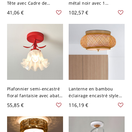
Tête avec Cadre de
métal noir avec 1
Cylindre Hexagonal en
ampoule, abat-jour de
41,06 €
102,57 €
Cuivre Rouge Métallique
grange de ferme de 10
Montage Semi-Encastré
pouces de large
Intérieur - Cuivre Rouge
110 V-120 V
Plafonnier semi-encastré
Lanterne en bambou
floral fantaisie avec abat-
éclairage encastré style
jour en pétales de verre
asiatique tête unique 16"
55,85 €
116,19 €
dépoli pour couloir et
de large lampe jaune à
chambre de bébé - Rouge
montage encastré avec
110 V-120 V
abat-jour cylindrique
intérieur