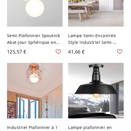
Semi-Plafonnier Spoutnik
Lampe Semi-Encastrée
Abat-Jour Sphérique en
Style Industriel Semi-
Verre Lampe Semi-
Plafonnier à 1 Ampoule
125,57 €
41,66 €
Encastrée Style Moderne -
Ampoule Nue avec Cage
Blanc 110 V-120 V 1
Diamant en Noir
Métallique - Noir 110 V-
120 V
Industriel Plafonnier à 1
Lampe plafonnier en