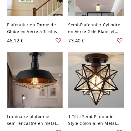
Plafonnier en Forme de
Semi-Plafonnier Cylindre
Globe en Verre à Treillis
en Verre Gelé Blanc et
Lampe Encastrée à 1
Transparent Lampe Semi-
46,12 €
73,40 €
Ampoule Style Moderne
Encastrée à 1-Tête Style
en Or - 110 V-120 V Or
Contemporain avec
Auvent Rond en Laiton -
Laiton 110 V-120 V
Luminaire plafonnier
1 Tête Semi-Plafonnier
semi-encastré en métal
Style Colonial en Métal
noir avec abat-jour de
Étoile-en Forme à Abat-