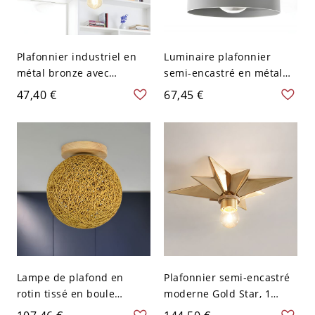
Plafonnier industriel en
Luminaire plafonnier
métal bronze avec
semi-encastré en métal
ampoule apparente semi-
élégant avec abat-jour en
47,40 €
67,45 €
encastré à tuyau de
fer vers le bas pour les
lumière
maisons modernes - 110
V-120 V Gris
Lampe de plafond en
Plafonnier semi-encastré
rotin tissé en boule
moderne Gold Star, 1
moderne 1 lumière flaxen
lumière, 10-14 pouces,