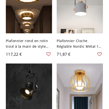
Plafonnier rond en rotin
Plafonnier Cloche
tissé à la main de style
Réglable Nordic Métal 1
asiatique avec LED
Ampoule Spot de Couloir
117,22 €
71,87 €
marron, 16" de large
en Gris avec Poignée