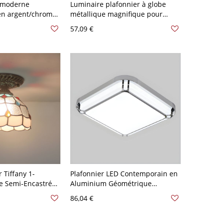
D moderne
Luminaire plafonnier à globe
en argent/chrome
métallique magnifique pour
dentiel - Blanc
maisons modernes élégantes -
57,09 €
,4 cm Blanc
110 V-120 V 7,62 cm Argent
 Tiffany 1-
Plafonnier LED Contemporain en
 Semi-Encastrée
Aluminium Géométrique
Jour Dôme en
Luminaire Encastré pour
86,04 €
 110 V-120 V
Chambre - Argent 110 V-120 V
45,72 cm