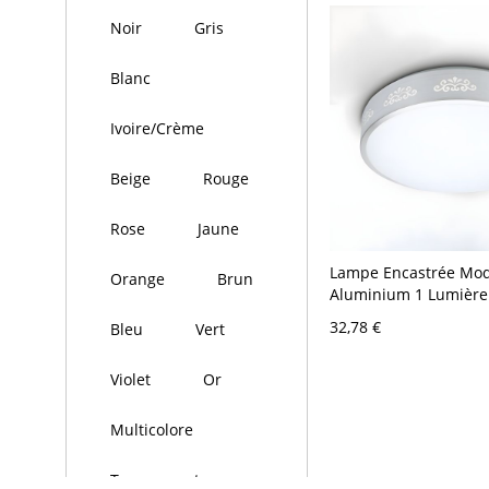
Noir
Gris
Blanc
Ivoire/Crème
Beige
Rouge
Rose
Jaune
Lampe Encastrée Mo
Orange
Brun
Aluminium 1 Lumière 
Cercle en Chrome - 
32,78 €
Bleu
Vert
V-120 V Fleur
Violet
Or
Multicolore
Transparent