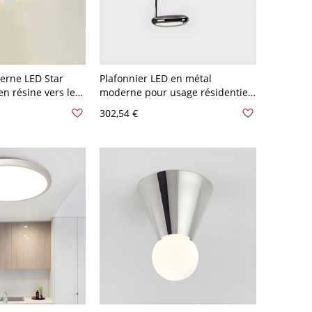
erne LED Star
Plafonnier LED en métal
en résine vers le
moderne pour usage résidentiel
10 V-120 V
en forme de cercle de 24 pouces
302,54 €
- Chrome 110 V-120 V 1