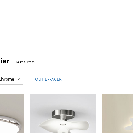
ier
14 résultats
/Chrome
×
TOUT EFFACER