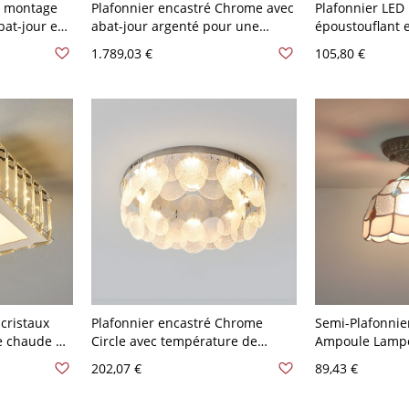
à montage
Plafonnier encastré Chrome avec
Plafonnier LE
bat-jour en
abat-jour argenté pour une
époustouflant 
es bi-pin -
lumière naturelle vive dans un
pour usage rési
1.789,03 €
105,80 €
,62 cm
style moderne - 110 V-120 V 142
110 V-120 V 25
cm
 cristaux
Plafonnier encastré Chrome
Semi-Plafonnier
e chaude et
Circle avec température de
Ampoule Lampe
- 110 V-120
couleur à trois vitesses - 110 V-
en Métal Abat-
202,07 €
89,43 €
120 V 45,72 cm
Vitrail - Argent