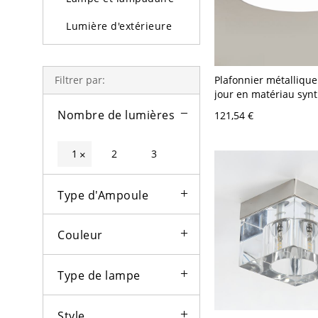
Lumière d'extérieure
Ampoules
Plafonnier métallique
Filtrer par:
jour en matériau synt
lumière froide, forme
Nombre de lumières
121,54 €
symétrique, 1 lumière
moderne en fer, 110V-
argent/chrome
1
2
3
×
Type d'Ampoule
Couleur
Type de lampe
Style