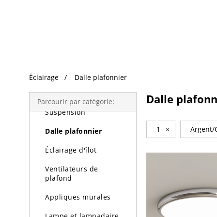
Recherche Tendance
Éclairage
Éclairage
Dalle plafonnier
Lustres
Dalle plafonn
Parcourir par catégorie:
Suspension
1
×
Argent
Dalle plafonnier
Éclairage d'îlot
Ventilateurs de
plafond
Appliques murales
Lampe et lampadaire