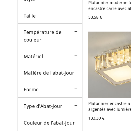
Plafonnier moderne 
encastré carré avec a
cristal clair et lumièr
Taille
53,58 €
Chrome 110 V-120 V 7
Température de
couleur
Matériel
Matière de l'abat-jour
Forme
Plafonnier encastré à
Type d'Abat-Jour
argentés avec lumièr
abat-jour vers le bas 
133,30 €
V Carré
Couleur de l'abat-jour