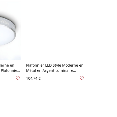
derne en
Plafonnier LED Style Moderne en
Plafonnier
Métal en Argent Luminaire
Chrome 110
Affleurant en Forme de Tambour
104,74 €
- Argent 110 V-120 V 26,67 cm
Secteur