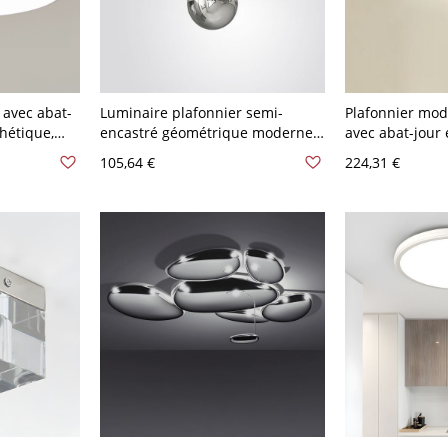
 avec abat-
Luminaire plafonnier semi-
Plafonnier mod
hétique,
encastré géométrique moderne
avec abat-jour 
en chrome avec abat-jour en fer
bas - Chrome 1
105,64 €
224,31 €
, design
pour ampoules de tous types -
120V, 12",
110 V-120 V