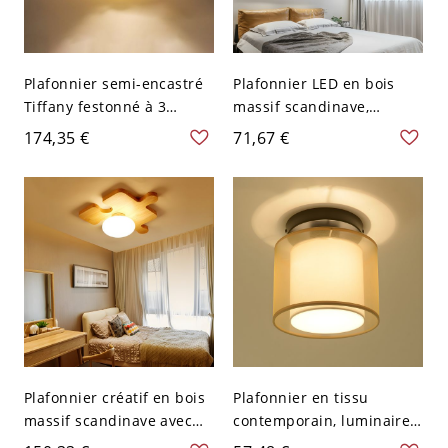
Plafonnier semi-encastré
Plafonnier LED en bois
Tiffany festonné à 3
massif scandinave,
lumières en verre taillé,
luminaire minimaliste à
174,35 €
71,67 €
beige, pour salon
profil bas - Rond 110 V-
120 V Petit Blanc
Plafonnier créatif en bois
Plafonnier en tissu
massif scandinave avec
contemporain, luminaire
abat-jours givrés - 110 V-
géométrique pour