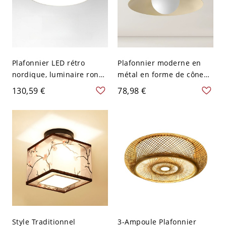
Plafonnier LED rétro
Plafonnier moderne en
nordique, luminaire rond
métal en forme de cône
en métal brillant pour
avec lumières bi-pin et
130,59 €
78,98 €
plafonds bas - Beige 110
abat-jour en fer - Beige
V-120 V 30,48 cm
110 V-120 V
Style Traditionnel
3-Ampoule Plafonnier