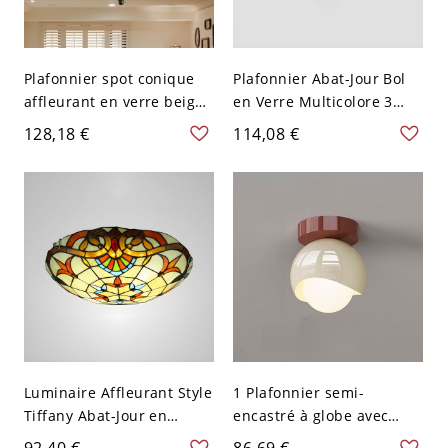
Plafonnier spot conique
Plafonnier Abat-Jour Bol
affleurant en verre beige,
en Verre Multicolore 3
style méditerranéen, 3
Têtes Lampe Encastrée
128,18 €
114,08 €
lumières, motif feuilles
Style Tiffany - Beige 110
vertes
V-120 V 30,48 cm
Luminaire Affleurant Style
1 Plafonnier semi-
Tiffany Abat-Jour en
encastré à globe avec
Vitrail Plafonnier Beige en
abat-jour en verre adapté
92,40 €
86,69 €