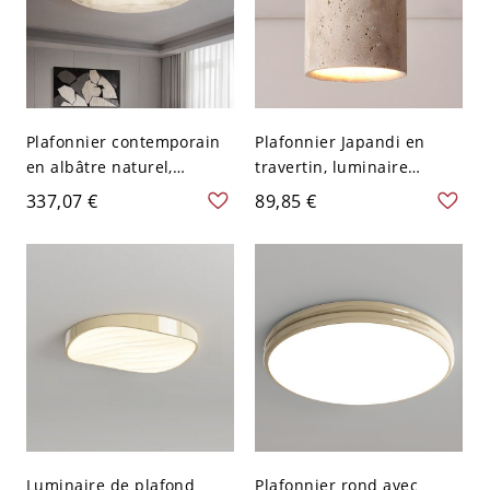
Plafonnier contemporain
Plafonnier Japandi en
en albâtre naturel,
travertin, luminaire
luminaire en pierre
cylindrique en pierre
337,07 €
89,85 €
translucide pour plafonds
naturelle avec base en
bas - Beige 110 V-120 V
bois - Beige 110 V-120 V
40,64 cm Rond
Luminaire de plafond
Plafonnier rond avec