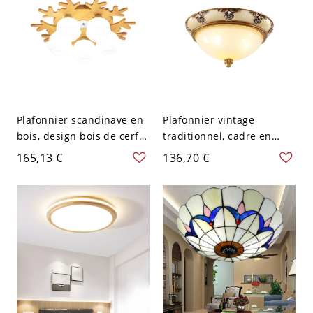
Plafonnier scandinave en
Plafonnier vintage
bois, design bois de cerf
traditionnel, cadre en
avec abat-jour en verre
résine sculptée
165,13 €
136,70 €
dépoli - Beige 110 V-120 V
ornementale avec vasque
5
en verre dépoli - 110 V-
120 V Beige petit