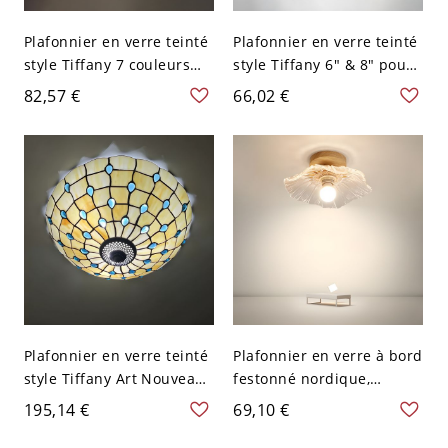
Plafonnier en verre teinté
Plafonnier en verre teinté
style Tiffany 7 couleurs
style Tiffany 6" & 8" pour
pour couloirs et entrées -
couloirs & entrées - Beige
82,57 €
66,02 €
Beige 110 V-120 V
110 V-120 V 15,24 cm
Plafonnier en verre teinté
Plafonnier en verre à bord
style Tiffany Art Nouveau,
festonné nordique,
Plume de Paon - 110 V-120
luminaire botanique
195,14 €
69,10 €
V 40,64 cm
semi-encastré pour
couloir et entrée - 110 V-