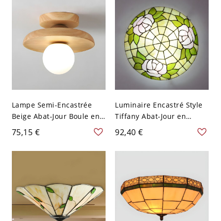
Lumière unilatérale
Lampe Semi-Encastrée
Luminaire Encastré Style
Beige Abat-Jour Boule en
Tiffany Abat-Jour en
Verre 1 Tête Moderne
Vitrail Plafonnier en
75,15 €
92,40 €
Semi-Plafonnier en Bois -
Forme de Bol - Beige 110
110 V-120 V
V-120 V 30,48 cm