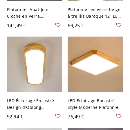
Plafonnier Abat-Jour
Plafonnier en verre beige
Cloche en Verre
à treillis Baroque 12" LED
Multicolore Lampe
rouge finition blanche
141,49 €
69,25 €
Encastrée 3 Têtes Style
Tiffany - Beige 110 V-120 V
LED Éclairage Encastré
LED Éclairage Encastré
Design d'Oblong
Style Moderne Plafonnier
Plafonnier Beige Style
Beige en Bois pour
92,94 €
76,49 €
Moderne en Bois - 110 V-
Chambre - 110 V-120 V
120 V 64,77 cm Blanc
Carré 30,48 cm Blanc