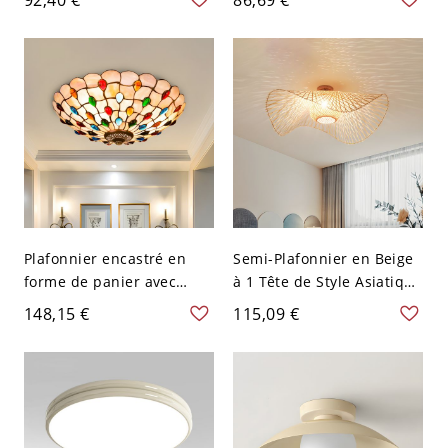
Forme de Bol - Beige 110
pour luminaire LED dans
V-120 V 30,48 cm
un style tendance, beige,
110V-120V
Plafonnier encastré en
Semi-Plafonnier en Beige
forme de panier avec
à 1 Tête de Style Asiatique
verre coupé Tiffany, 3
Plafonnier Encastré en
148,15 €
115,09 €
ampoules, beige, avec
Forme de Chapeau avec
cabochons en pierres
Abat-Jour en Rotin de
précieuses, 16" L
Bambou - Beige 110 V-120
V