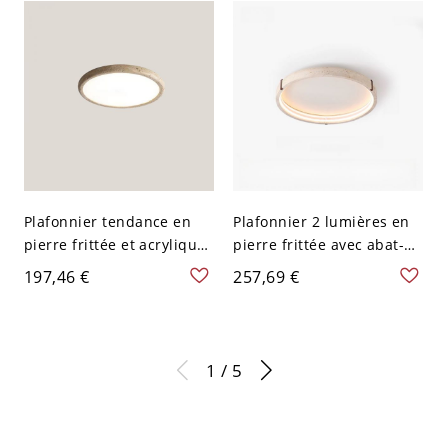
120 V
Plafonnier tendance en
Plafonnier 2 lumières en
pierre frittée et acrylique
pierre frittée avec abat-
pour usage résidentiel
jour en craie, style
197,46 €
257,69 €
léger, luminaire LED,
moderne plat pour
110V-120V, 15", trois
chambre, lumière LED,
niveaux (lumière
110V-120V, trois niveaux
chaude/blanche/neutre
(lumière
1 / 5
de gradation)
chaude/blanche/neutre),
15,5"