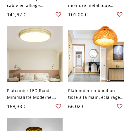
câblé en alliage
monture métallique
symétrique avec abat-jour
encastrée et abat-jour en
141,92 €
101,00 €
en acrylique adapté pour
PMMA - Beige 110 V-120 V
LED - Beige 110 V-120 V
40,64 cm Gradation à trois
30,48 cm
niveaux
Plafonnier LED Rond
Plafonnier en bambou
Minimaliste Moderne,
tissé à la main, éclairage
Lampe Acrylique
cage dôme bohème pour
168,33 €
66,02 €
Multicolore Sans
entrée et chambre - 110
Scintillement et Dimmable
V-120 V 30,48 cm
pour Chambres & Couloirs
- Beige 110 V-120 V 30,48