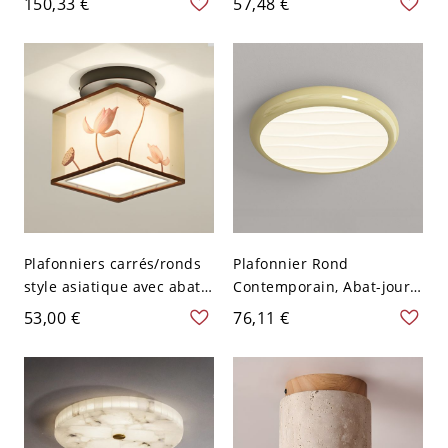
150,33 €
57,48 €
120 V 1
chambre et couloir - Beige
110 V-120 V Rond
Plafonniers carrés/ronds
Plafonnier Rond
style asiatique avec abat-
Contemporain, Abat-jour
jour en tissu pour entrée -
Acrylique Texturé Vague,
53,00 €
76,11 €
Carré 110 V-120 V Lotus
Monture Métallique -
Beige 110 V-120 V 22,86
cm