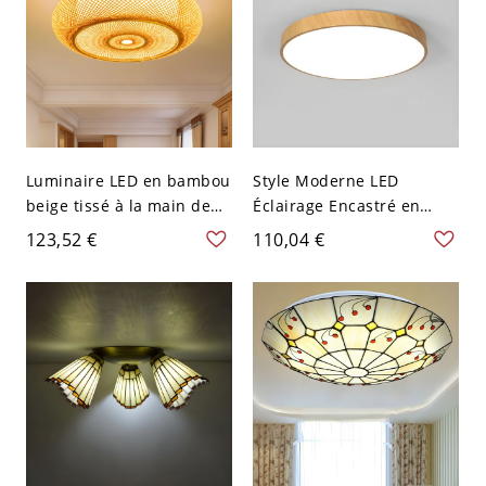
Luminaire LED en bambou
Style Moderne LED
beige tissé à la main de
Éclairage Encastré en
style asiatique, plafonnier
Beige Plafonnier en Métal
123,52 €
110,04 €
oblong de 16" de large
en Forme Ronde - 110 V-
120 V Blanc 22,86 cm