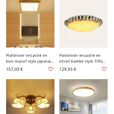
Beige 110 V-120 V
Gradation à trois niveaux
Plafonnier encastré en
Plafonnier encastré en
bois massif style japonais,
vitrail bombé style Tiffany,
lampe LED à grille tatami
1 lumière, beige, pour
157,03 €
129,93 €
avec diffuseur en
salon, 30,5 cm de large
acrylique doux - 110 V-120
V 54,61 cm Blanc