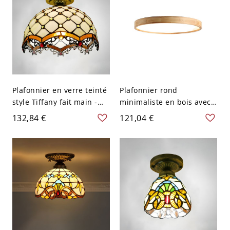
cm Gradation à trois
niveaux
Plafonnier en verre teinté
Plafonnier rond
style Tiffany fait main -
minimaliste en bois avec
110 V-120 V Beige
abat-jour en acrylique
132,84 €
121,04 €
pour salon et chambre -
110 V-120 V 22,86 cm
Blanc