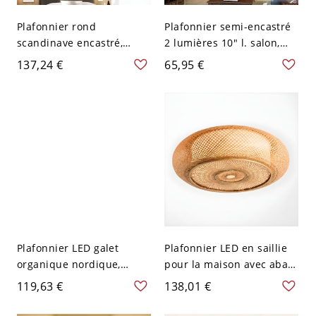
Plafonnier rond
Plafonnier semi-encastré
scandinave encastré,
2 lumières 10" l. salon,
luminaire LED en bois
baroque, laiton, motif
137,24 €
65,95 €
naturel - 110 V-120 V
tulipe, vasque, abat-jour
31,75 cm Blanc
en verre taillé beige
Plafonnier LED galet
Plafonnier LED en saillie
organique nordique,
pour la maison avec abat-
luminaire affleurant avec
jour en bambou - 110 V-
119,63 €
138,01 €
3 réglages de
120 V 35,56 cm
température de couleur -