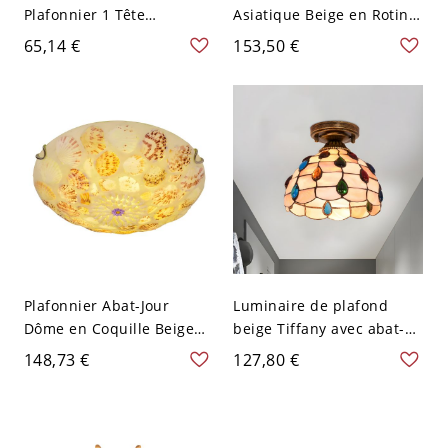
Plafonnier 1 Tête
Asiatique Beige en Rotin
Luminaire Encastré Abat-
de Bambou Lampe
65,14 €
153,50 €
Jour en Tissu Noir - 110 V-
Encastrée Design de
120 V Fleur de Prunier
Tambour - 110 V-120 V
Carré
35,56 cm
Plafonnier Abat-Jour
Luminaire de plafond
Dôme en Coquille Beige
beige Tiffany avec abat-
Lampe Encastrée Style
jour en coquillage bijouté
148,73 €
127,80 €
Tiffany - Beige 110 V-120 V
pour couloir unique
30,48 cm