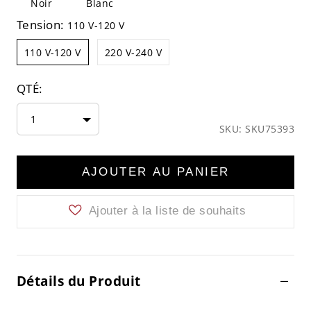
Noir
Blanc
Tension:
110 V-120 V
110 V-120 V
220 V-240 V
QTÉ:
1
SKU: SKU75393
AJOUTER AU PANIER
Ajouter à la liste de souhaits
Détails du Produit