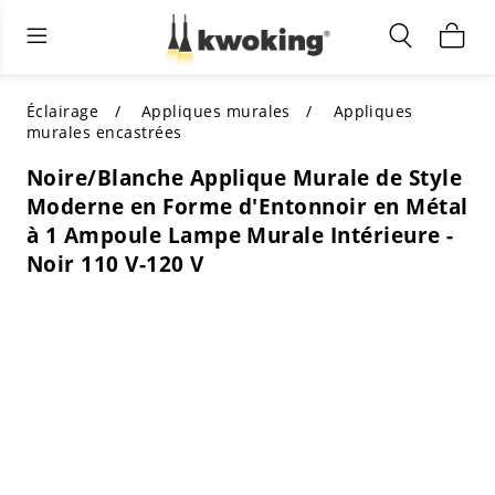
Éclairage extérieur
Éclairage intérieur
Meubles de salon
TOUS LES MEUBLES DE SALON
Acheter par catégorie
TOUT L'ÉCLAIRAGE POUR
Éclairage
Appliques murales
Appliques
D'AUTRES ESPACES
murales encastrées
MEILLEURS CHOIX
ACHETEZ PAR STYLE
Noire/Blanche Applique Murale de Style
ACHETEZ PAR CATÉGORIE
Moderne en Forme d'Entonnoir en Métal
ACHETEZ PAR STYLE
Shop by Colors
à 1 Ampoule Lampe Murale Intérieure -
ACHETEZ PAR STYLE
Noir 110 V-120 V
Acheter par fonctionnalités
ACHETEZ PAR DESIGN
ACHETEZ PAR COULEUR
Acheter par matériau
ACHETER PAR DIMENSIONS