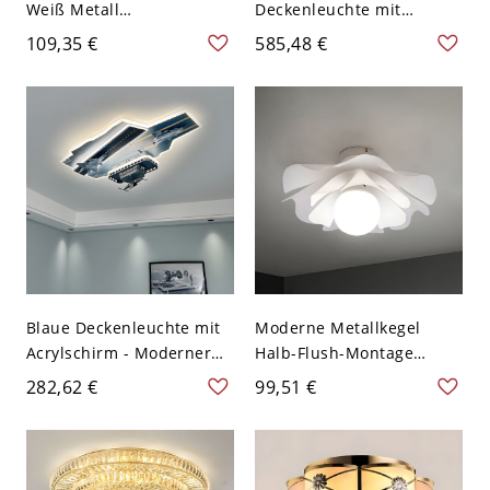
Weiß Metall
Deckenleuchte mit
Deckenleuchte mit klarem
Stufendesign und klarem
109,35 €
585,48 €
Glasschirm - 110V-120V
Kristallschirm - 110V-120V
Schichtung
80,01 cm
Blaue Deckenleuchte mit
Moderne Metallkegel
Acrylschirm - Moderner
Halb-Flush-Montage
Stil für den Wohnbereich
Deckenleuchte für
282,62 €
99,51 €
- 110V-120V
zeitgenössische
Wohnkultur - 110V-120V
41,91 cm