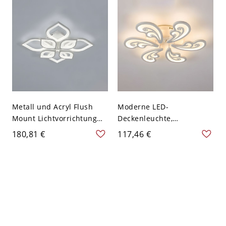
Metall und Acryl Flush
Moderne LED-
Mount Lichtvorrichtung
Deckenleuchte,
Innen Flush Mount in
Innenraum-Montage in
180,81 €
117,46 €
Weiß - 110V-120V 69,85
Weiß - 110V-120V 6
cm Weißlicht
Weißlicht