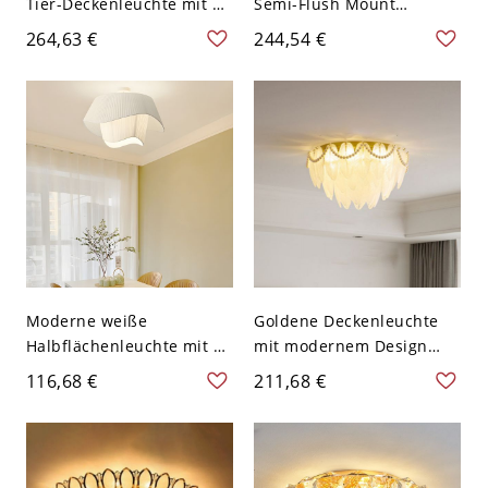
Tier-Deckenleuchte mit 5
Semi-Flush Mount
Lichtern, 110V-120V, 16"
Deckenleuchte mit klaren
264,63 €
244,54 €
Glasschirmen - 110V-120V
40,64 cm Design 1
Moderne weiße
Goldene Deckenleuchte
Halbflächenleuchte mit 3
mit modernem Design
LED/Glühlampen/Leuchtst
und mattem Glasschirm -
116,68 €
211,68 €
offlampen - 110V-120V
110V-120V 50,8 cm
50,8 cm