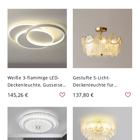
geschichtete Kiesel-
Schlafzimmer Lounge -
Deckenleuchte mit
46,99 cm 110V-120V
sanftem Umgebungslicht -
Weißlicht
110V-120V 109,22 cm
Dreistufiges Dimmen
Weiße 3-flammige LED-
Gestufte 5-Licht-
Deckenleuchte, Gusseisen
Deckenleuchte für
mit Kunststoffschirm,
stilvolle Beleuchtung,
145,26 €
137,80 €
helles Licht, 110V-120V
110V-120V, 16"