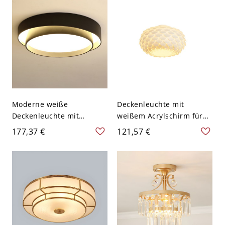
Moderne weiße
Deckenleuchte mit
Deckenleuchte mit
weißem Acrylschirm für
Acrylschirm und LED-
modernes Zuhause -
177,37 €
121,57 €
Lampen - Schwarz 110V-
110V-120V 30,48 cm
120V 40,64 cm