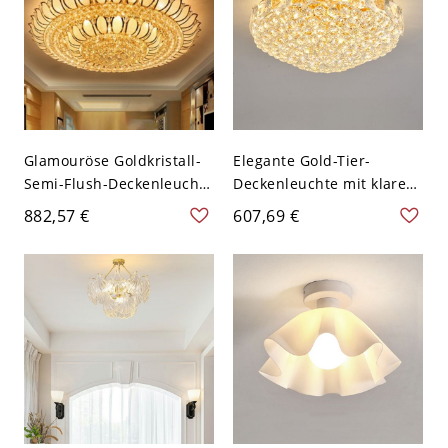
Glamouröse Goldkristall-
Elegante Gold-Tier-
Semi-Flush-Deckenleuchte
Deckenleuchte mit klaren
mit mattiertem
Kristallschirmen - 110V-
882,57 €
607,69 €
Glasschirm - 110V-120V
120V 49,53 cm
100,33 cm