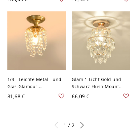
Innenräume - 110V-120V 4
Flush in Schwarz und
Weißlicht
Gold - Schwarz 110V-120V
Konisch
1/3 - Leichte Metall- und
Glam 1-Licht Gold und
Glas-Glamour-
Schwarz Flush Mount
Deckenleuchte in Gold
Licht mit klarem
81,68 €
66,09 €
und Schwarz - 110V-120V
Glasschirm - 110V-120V
Linear
17,78 cm
1 / 2