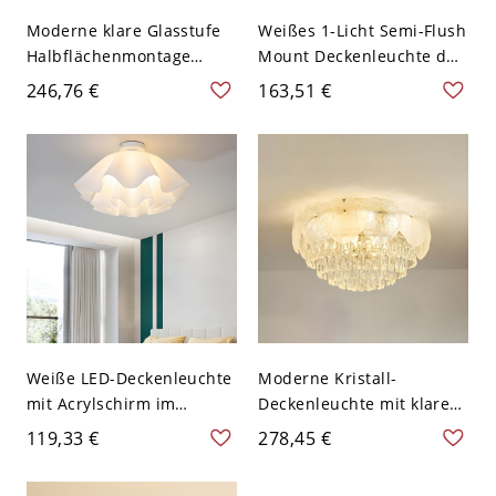
Moderne klare Glasstufe
Weißes 1-Licht Semi-Flush
Halbflächenmontage
Mount Deckenleuchte der
Deckenleuchte mit
Stufe 1 im modernen Stil
246,76 €
163,51 €
E12/E14 Lampensockel -
für den Wohngebrauch -
5" - 110V-120V 45,72 cm
110V-120V 30,48 cm
Weiße LED-Deckenleuchte
Moderne Kristall-
mit Acrylschirm im
Deckenleuchte mit klarem
modernen Halbflächen-
Schirm - 110V-120V 49,53
119,33 €
278,45 €
Design - 110V-120V 35,56
cm
cm