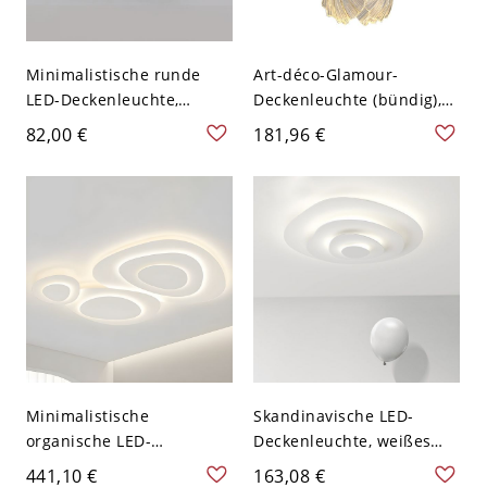
Minimalistische runde
Art-déco-Glamour-
LED-Deckenleuchte,
Deckenleuchte (bündig),
mehrschichtige
Goldfinish mit
82,00 €
181,96 €
Deckenleuchte mit
strukturierten Glas-
doppeltem Ring und
Ginkgoblättern für
Acrylschirm - 110V-120V
Wohnzimmer oder
40,64 cm Weißlicht
Schlafzimmer - 110V-120V
50,8 cm
Minimalistische
Skandinavische LED-
organische LED-
Deckenleuchte, weißes
Deckenleuchte,
Schicht-Ring-Design für
441,10 €
163,08 €