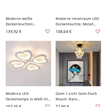
Moderne weiße
Moderne Innenraum-LED-
Deckenleuchten
Deckenleuchte, Metall
Innenraum Halb-Flush-
und Acryl-Flushmount in
139,92 €
104,64 €
Montagebeleuchtung -
Braun - 110V-120V 4
110V-120V 3 Weißlicht
Weißlicht
Moderne LED-
Glam 1-Licht Semi-Flush
Deckenlampe in Weiß mit
Mount, klare
halbflacher Montage für
Glasabdeckung Semi-
103,45 €
72,94 €