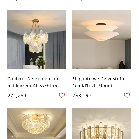
Form - 110V-120V 49,53
in Gold für die
cm
Innenbeleuchtung - 110V-
120V 45,72 cm
Goldene Deckenleuchte
Elegante weiße gestufte
mit klarem Glasschirm
Semi-Flush Mount
und gestufter Halterung -
Deckenleuchte für
271,26 €
253,19 €
110V-120V 45,72 cm
moderne Häuser - 110V-
120V 49,53 cm