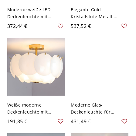
Moderne weiße LED-
Elegante Gold
Deckenleuchte mit
Kristallstufe Metall-
Acrylschirm für den
Deckenleuchte - 110V-
372,44 €
537,52 €
Wohnbereich - 110V-120V
120V 59,69 cm
40,64 cm Weißlicht
Weiße moderne
Moderne Glas-
Deckenleuchte mit
Deckenleuchte für
weißem Glasschirm -
Wohnzimmer - 110V-120V
191,85 €
431,49 €
110V-120V 40,64 cm
50,8 cm Schichtung
Schichtung