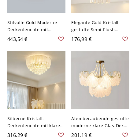
Stilvolle Gold Moderne
Elegante Gold Kristall
Deckenleuchte mit
gestufte Semi-Flush
Milchglas-Schirm - 110V-
Deckenleuchte mit 3 LED
443,54 €
176,99 €
120V 6
Pendelleuchten - 110V-
120V
Silberne Kristall-
Atemberaubende gestufte
Deckenleuchte mit klarem
moderne klare Glas-Dekor
Glasschirm in gestufter
Semi-Flush Deckenleuchte
316,29 €
201,19 €