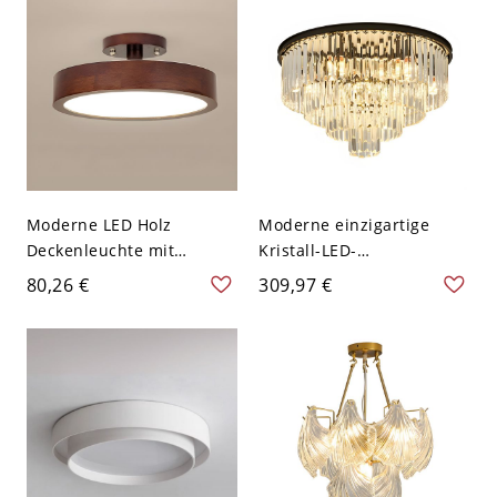
Moderne LED Holz
Moderne einzigartige
Deckenleuchte mit
Kristall-LED-
Acrylschirm - Walnuss
Deckenleuchte aus
80,26 €
309,97 €
Farbe 110V-120V 22,86 cm
konischem Metall für
Schichtung
Innenräume - Schwarz
110V-120V 60,96 cm