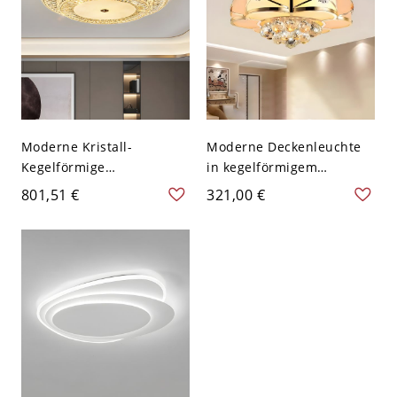
Moderne Kristall-
Moderne Deckenleuchte
Kegelförmige
in kegelförmigem
Deckenleuchte mit klarem
Elfenbein-Design mit
801,51 €
321,00 €
Schirm - 110V-120V 80,01
weißem Glasschirm und
cm
LED-Lampen - 1 Schicht
110V-120V 40,64 cm