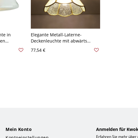
te in
Elegante Metall-Laterne-
ren
Deckenleuchte mit abwärts
e 110V-120V
gerichtetem Glasschirm -
77,54 €
Messing 110V-120V
Mein Konto
Anmelden für Kwok
Erfahren Sie mehr über
Kontoeinstellungen