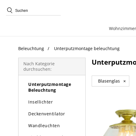
beliebte Produkte
Wohnzimmer
Beleuchtung
Unterputzmontage beleuchtung
Beleuchtung
Unterputzmo
Kronleuchter
Nach Kategorie
durchsuchen:
Pendelleuchte
Blasenglas
×
Unterputzmontage
Beleuchtung
Insellichter
Deckenventilator
Wandleuchten