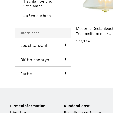
Tischlampe und
Stehlampe
Außenleuchten
Glühbirne
Moderne Deckenleuch
Filtern nach:
Trommelform mit kla
Glasschirmen - Bronz
123,03 €
Leuchtanzahl
Blühbirnentyp
Farbe
Lampentyp
Stil
Firmeninformation
Kundendienst
Über Uns
Bestellung verfolgen