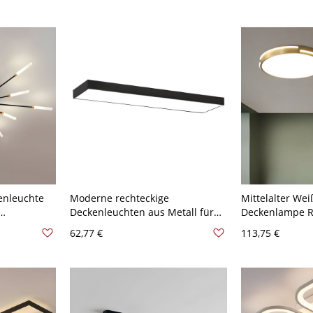
- Golden 110V-120V Natürliches
59,69 cm Natürl
Llicht
enleuchte
Moderne rechteckige
Mittelalter Wei
Deckenleuchten aus Metall für
Deckenlampe R
s
das Büro - Schwarz 110V-120V
Schirm Einfachh
62,77 €
113,75 €
rz 110V-
59,69 cm Natürliches Llicht
Deckenleuchte 
120V 30,48 cm N