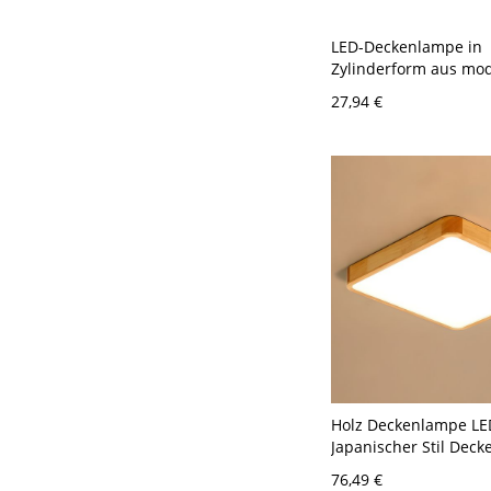
LED-Deckenlampe in
Zylinderform aus m
Aluminium mit 1 Licht
27,94 €
Bekleidungsgeschäfte
110V-120V 7,62 cm Na
Llicht
Holz Deckenlampe LE
Japanischer Stil Deck
für Schlafzimmer - 1
76,49 €
Quadrat 30,48 cm Nat