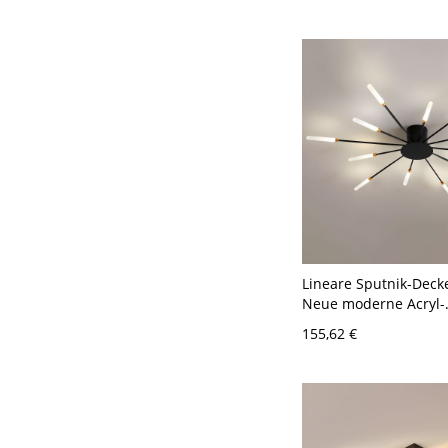
Llicht
Lineare Sputnik-Deck
Neue moderne Acryl-
Deckenleuchte für da
155,62 €
Wohnzimmer - Schwa
120V 12