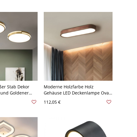
iches Llicht
Rund
ßer Stab Dekor
Moderne Holzfarbe Holz
und Goldener
Gehäuse LED Deckenlampe Oval
eit LED 1-Licht
Weißer Schirm 1-Licht
112,05 €
- Golden 110V-
Deckenleuchte - Dunkel
atürliches Llicht
Holzmaserung 110V-120V 64,77
cm Natürliches Llicht