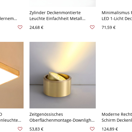
Zylinder Deckenmontierte
Minimalismus 
odernem
Leuchte Einfachheit Metall
LED 1-Licht De
quelle für
Wohnzimmer LED Deckenleuchte
Weiße Deckenl
24,68 €
71,59 €
 - Schwarz
- Schwarz 110V-120V 6,35 cm
110V-120V 30,4
türliches
Natürliches Llicht
Llicht
D
Zeitgenössisches
Moderne Recht
enleuchte
Oberflächenmontage-Downlight
Schirm Decken
10V-120V
aus massivem Messing,
Holz Rand LED 
53,83 €
124,89 €
ürliches
verstellbarer LED-Deckenstrahler
Deckenleuchte 