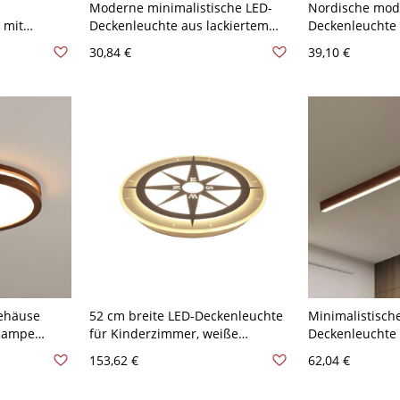
Moderne minimalistische LED-
Nordische mod
 mit
Deckenleuchte aus lackiertem
Deckenleuchte 
 110V-120V
Aluminium mit Acrylschirm -
Downlight - 11
30,84 €
39,10 €
Grün 110V-120V Natürliches
Natürliches Lli
Llicht
ehäuse
52 cm breite LED-Deckenleuchte
Minimalistische
lampe
für Kinderzimmer, weiße
Deckenleuchte a
t
Deckenleuchte mit Kompass-
Walnuss Farbe 
153,62 €
62,04 €
kelbraun
Acrylschirm in natürlichem Licht
cm Natürliches 
Rund