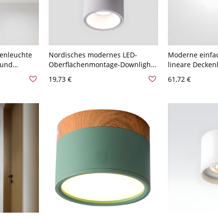
enleuchte
Nordisches modernes LED-
Moderne einfa
 und
Oberflächenmontage-Downlight
lineare Decken
em Licht, 9"
Wohnzimmer-
Aluminium Acr
19,73 €
61,72 €
Oberflächenmontage-
Wohnzimmer
Deckenlampe - 110V-120V Weiß
Deckenbeleuch
Natürliches Llicht 10,16 cm