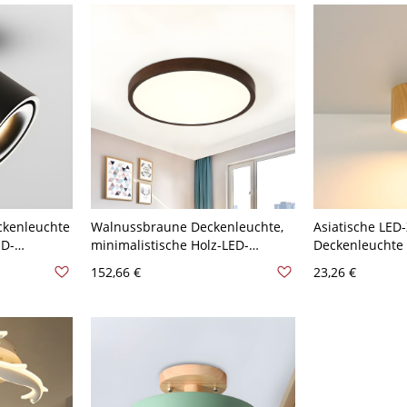
ckenleuchte
Walnussbraune Deckenleuchte,
Asiatische LED-
ED-
minimalistische Holz-LED-
Deckenleuchte
ht -
Deckenlampe (bündig),
Schirm - 110V-
152,66 €
23,26 €
türliches
Naturlicht, für Wohnzimmer, 12″
Natürliches Lli
B