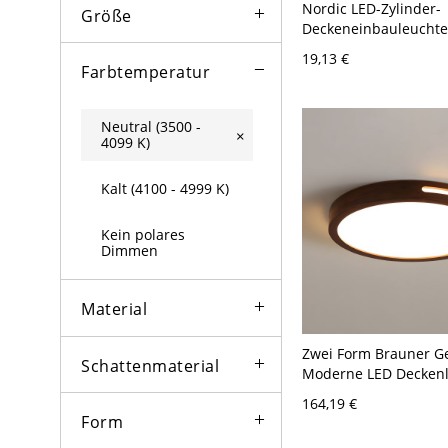
Nordic LED-Zylinder-
Größe
Deckeneinbauleuchte
Holzmaserung - Weiß
19,13 €
Natürliches Llicht
Farbtemperatur
Neutral (3500 -
×
4099 K)
Kalt (4100 - 4999 K)
Kein polares
Dimmen
Material
Zwei Form Brauner G
Schattenmaterial
Moderne LED Decken
Weißer Schirm 1-Lich
164,19 €
Deckenleuchte - Dun
Form
110V-120V 30,48 cm 