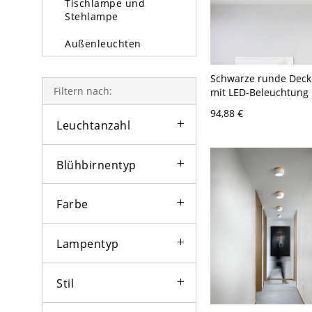
Tischlampe und
Stehlampe
Außenleuchten
Glühbirne
Schwarze runde Deck
Filtern nach:
mit LED-Beleuchtung
Acrylglas in natürlich
94,88 €
breit, 2" hoch
Leuchtanzahl
Blühbirnentyp
Farbe
Lampentyp
Stil