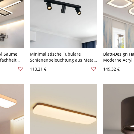
yl Säume
Minimalistische Tubuläre
Blatt-Design H
fachheit
Schienenbeleuchtung aus Metall
Moderne Acryl
t
für das Wohnzimmer mit LED
LED-Flush-Bele
113,21 €
149,32 €
arz 110V-
Halogen-Deckenleuchte in
natürlichem Li
ches Llicht
Schwarz - 110V-120V Schwarz
Natürliches Llicht