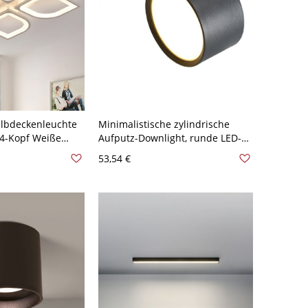
albdeckenleuchte
Minimalistische zylindrische
 4-Kopf Weiße
Aufputz-Downlight, runde LED-
uchtung in
Deckenstrahler-Leuchte für Flur
53,54 €
cht
& Küche - 12,7 cm Schwarz 110V-
120V Natürliches Llicht