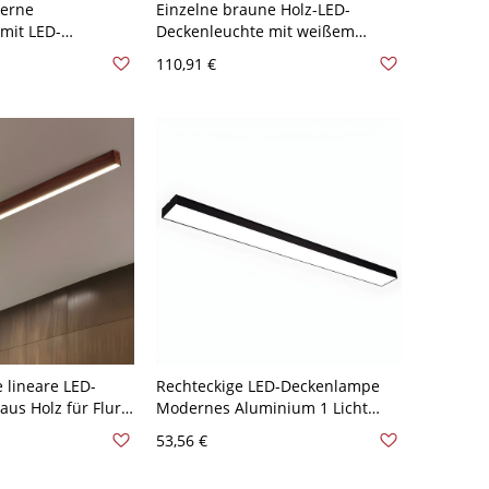
erne
Einzelne braune Holz-LED-
mit LED-
Deckenleuchte mit weißem
0V-120V Weiß
Acrylschirm - 110V-120V 30,48 cm
110,91 €
cht 5 Watt
Natürliches Llicht Rund
 lineare LED-
Rechteckige LED-Deckenlampe
us Holz für Flur -
Modernes Aluminium 1 Licht
110V-120V 60,96
Flush Mount für Büro - 110V-
53,56 €
Llicht
120V Natürliches Llicht 59,69 cm