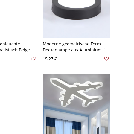
enleuchte
Moderne geometrische Form
alistisch Beige
Deckenlampe aus Aluminium, 1-
LED
flammig, für Balkon und Flur -
15,27 €
 30 cm
Rund 110V-120V 12,7 cm
Natürliches Llicht