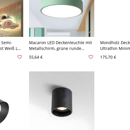
 Semi-
Macaron LED Deckenleuchte mit
Mondholz Deck
st Weiß LED
Metallschirm, grüne runde
Ultrathin Minim
schform
Deckenlampe
Schlafzimmer 
55,64 €
175,70 €
ichem Licht
Deckenleuchte,
Durchmesser