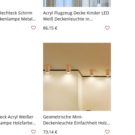
Rechteck Schirm
Acryl Flugzeug Decke Kinder LED
ckenlampe Metall
Weiß Deckenleuchte in
euchte - Weiß
Naturlicht für Kinderzimmer
86,15 €
8 cm Natürliches
eck Acryl Weißer
Geometrische Mini-
lampe Holzfarbe
Deckenleuchte Einfachheit Holz
1-Licht
LED Korridor Deckenmontierte
73,14 €
- Holz 110V-120V
Lampe - 110V-120V Holz 20,32 cm