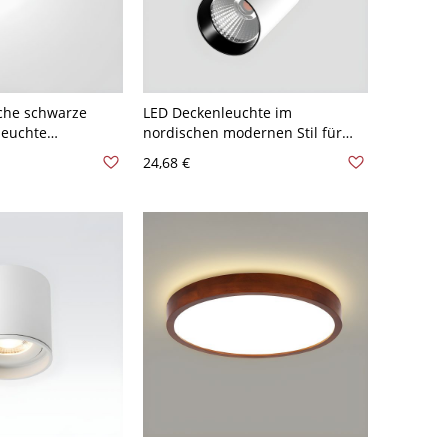
che schwarze
LED Deckenleuchte im
leuchte
nordischen modernen Stil für
yl Lampe
den Innenbereich - 110V-120V
24,68 €
Weiß Natürliches Llicht 7w
tung