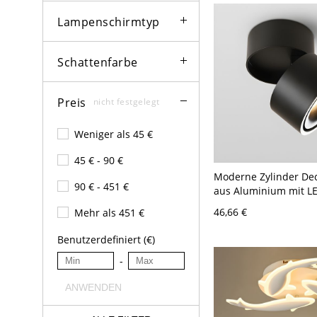
Lampenschirmtyp
Schattenfarbe
Preis
nicht festgelegt
Weniger als 45 €
45 € - 90 €
Moderne Zylinder De
90 € - 451 €
aus Aluminium mit L
Technologie und 1 Lic
46,66 €
Mehr als 451 €
Schwarz 110V-120V Na
Llicht
Benutzerdefiniert (€)
-
ANWENDEN