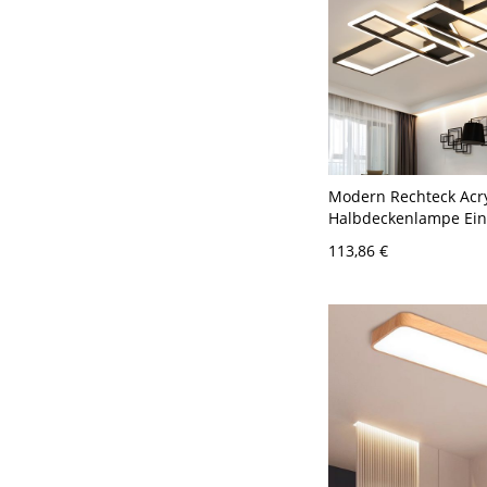
Modern Rechteck Acr
Halbdeckenlampe Ein
Zwei Farbe LED 4-Lich
113,86 €
Deckenleuchte - Schw
120V 90,17 cm Natürli