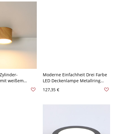
Zylinder-
Moderne Einfachheit Drei Farbe
 mit weißem
LED Deckenlampe Metallring
120V 7,62 cm
Linear 1-Licht Deckenleuchte -
127,35 €
cht
Schwarz 110V-120V 30,48 cm
Natürliches Llicht