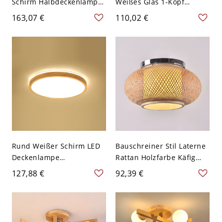
Schirm Halbdeckenlampe
Weißes Glas 1-Kopf
Bauschreiner Stil Brauner
Halbdeckenlampe
163,07 €
110,02 €
Holz Arm Deckenleuchte -
Bauschreiner Stil
Dunkel Holzmaserung
Holzfarbe Baldachin
110V-120V 3
Deckenleuchte - Holz
110V-120V 15,24 cm
Rund Weißer Schirm LED
Bauschreiner Stil Laterne
Deckenlampe
Rattan Holzfarbe Käfig
Bauschreiner Stil
Deckenlampe Zylinder
127,88 €
92,39 €
Holzfarbe Gehäuse 1-Licht
Schirm 1-Licht
Deckenleuchte - Holz
Deckenleuchte - Holz
110V-120V 30,48 cm
110V-120V 40,64 cm
Weißlicht