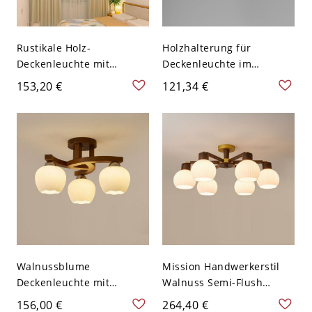
Rustikale Holz-
Holzhalterung für
Deckenleuchte mit
Deckenleuchte im
übergroßem weißen
Mission-Stil mit weißem
153,20 €
121,34 €
Glasschirm - 110V-120V 3
Glasschirm - 110V-120V
Walnuss Farbe 2
Walnussblume
Mission Handwerkerstil
Deckenleuchte mit
Walnuss Semi-Flush
weißem Glasschirm -
Mount Deckenleuchte mit
156,00 €
264,40 €