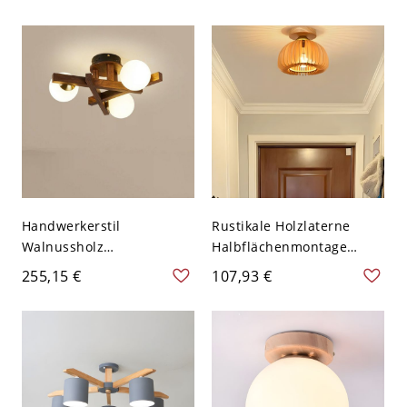
110V-120V 3
weißem Glasschirm -
110V-120V 6
Handwerkerstil
Rustikale Holzlaterne
Walnussholz
Halbflächenmontage
Halbflächenmontage
Deckenleuchte in
255,15 €
107,93 €
Deckenleuchte mit
Naturfarbe mit massivem
elegantem weißem
Holzschirm - 110V-120V
Glasschirm - 110V-120V 3
17,78 cm