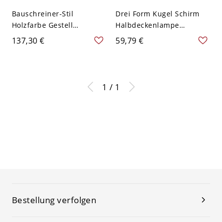
Bauschreiner-Stil
Drei Form Kugel Schirm
Holzfarbe Gestell
Halbdeckenlampe
Halbdeckenlampe Kugel
Bauschreiner-Stil
137,30 €
59,79 €
1-Kopf Deckenleuchte aus
Holzfarbe Holz 1-Kopf
Holz - Holz 110V-120V
Deckenleuchte - Holz
20,32 cm
110V-120V Kugel
1 / 1
Bestellung verfolgen