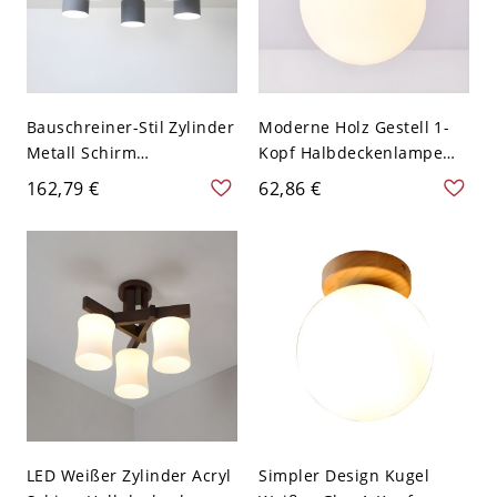
Bauschreiner-Stil Zylinder
Moderne Holz Gestell 1-
Metall Schirm
Kopf Halbdeckenlampe
Halbdeckenlampe Holz
Einfachheit Zwei Form
162,79 €
62,86 €
Radial Stange
Weißes Glas
Deckenleuchte - Grau
Deckenleuchte - Holz
110V-120V 5
110V-120V Rund
LED Weißer Zylinder Acryl
Simpler Design Kugel