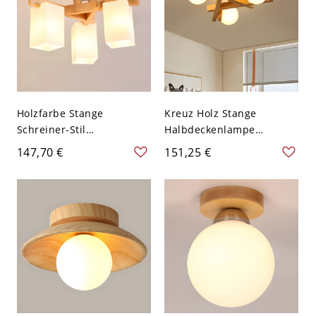
Holzfarbe Stange
Kreuz Holz Stange
Schreiner-Stil
Halbdeckenlampe
Halbdeckenlampe
Bauschreiner-Stil Radial
147,70 €
151,25 €
Rechteck Schirm Windrad
Holzfarbe Deckenleuchte -
Design Deckenleuchte -
Holz 110V-120V 3
Holz 110V-120V 3