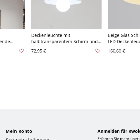
Deckenleuchte mit
Beige Glas Sch
zende
halbtransparentem Schirm und
LED Deckenleu
 für
Metallgestell für Schlafzimmer -
Wohnnutzung -
72,95 €
160,60 €
0V-120V
110V-120V Weiß Gelb
cm
Mein Konto
Anmelden für Kwok
Erfahren Sie mehr über
Kontoeinstellungen