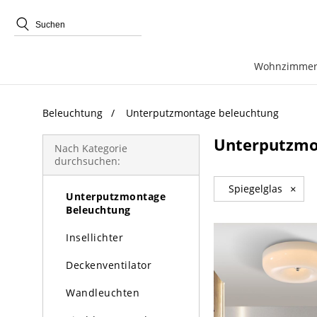
beliebte Produkte
Wohnzimmer
Beleuchtung
Unterputzmontage beleuchtung
Beleuchtung
Unterputzmo
Kronleuchter
Nach Kategorie
durchsuchen:
Pendelleuchte
Spiegelglas
×
Unterputzmontage
Beleuchtung
Insellichter
Deckenventilator
Wandleuchten