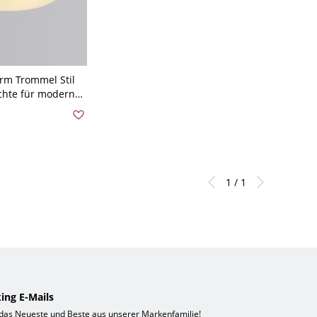
irm Trommel Stil
chte für moderne
 110V-120V 31,75
1 / 1
ing E-Mails
 das Neueste und Beste aus unserer Markenfamilie!