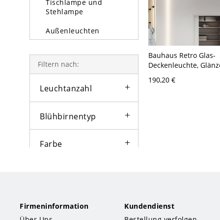
Tischlampe und
Stehlampe
Außenleuchten
Glühbirne
Bauhaus Retro Glas-
Filtern nach:
Deckenleuchte, Glän
Donut-Deckenleuchte
190,20 €
niedrige Decken - 11
Leuchtanzahl
Creme 31,75 cm
Blühbirnentyp
Farbe
Lampentyp
Stil
Firmeninformation
Kundendienst
Über Uns
Bestellung verfolgen