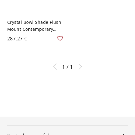
Crystal Bowl Shade Flush
Mount Contemporary
21.5"/29.5" W 7 Lights
287,27 €
Close to Ceiling Light in
Gold for Bedroom -
Golden 110V-120V 54,61
cm
1 / 1