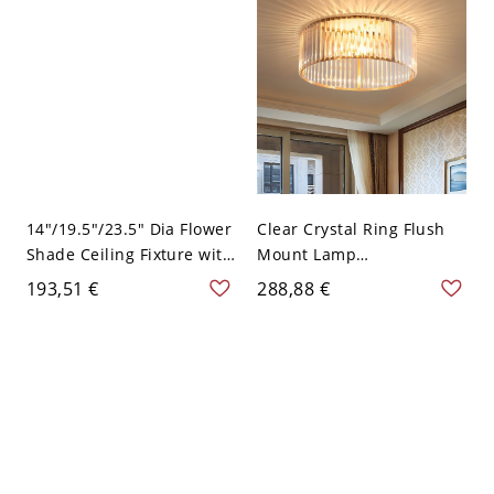
110V-120V 30,48 cm
Light - Golden 110V-120V
27,94 cm Weißlicht
14"/19.5"/23.5" Dia Flower
Clear Crystal Ring Flush
Shade Ceiling Fixture with
Mount Lamp
Crystal Bead Modern LED
Contemporary 4/5 Heads
193,51 €
288,88 €
Gold Flush Light in
Ceiling Mounted Fixture
Yellow/White Light -
in Brass, 16"/19.5" W -
Golden 110V-120V 35,56
Messing 110V-120V 40,64
cm Weißlicht
cm