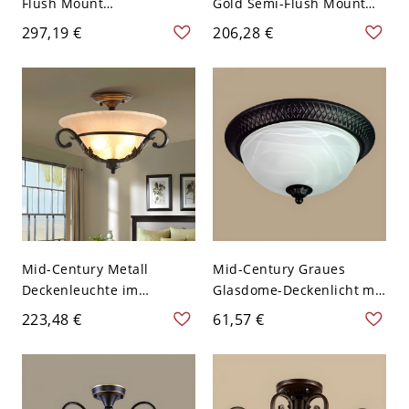
Flush Mount
Gold Semi-Flush Mount
Deckenleuchte im Mid-
Deckenleuchte mit 3
297,19 €
206,28 €
Century-Stil mit klarem
milchigen
Glasschirm - 110V-120V 5
Glaszylinderschirmen -
110V-120V
Mid-Century Metall
Mid-Century Graues
Deckenleuchte im
Glasdome-Deckenlicht mit
Schulhausstil mit weißem
LED/Glühlampen/Fluoresz
223,48 €
61,57 €
Glasschirm - 110V-120V
enz - 110V-120V Schwarz
Design 1