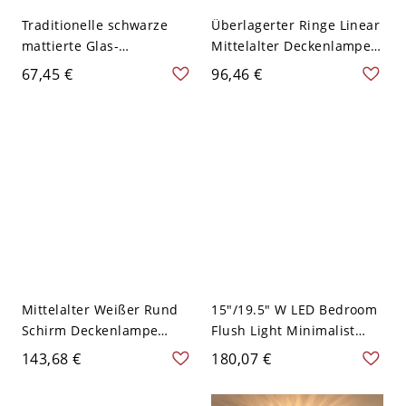
Traditionelle schwarze
Überlagerter Ringe Linear
mattierte Glas-
Mittelalter Deckenlampe
Deckenleuchte - Ideal für
Rund Goldener Schirm
67,45 €
96,46 €
den Wohnbereich - 110V-
LED 1-Kopf Deckenleuchte
120V
- Golden 110V-120V
Mittelalter Weißer Rund
15"/19.5" W LED Bedroom
Schirm Deckenlampe
Flush Light Minimalist
Einfachheit Goldener
Gold Ceiling Lamp with
143,68 €
180,07 €
Gehäuse LED 1-Licht
Round Beveled Crystal
Deckenleuchte - Golden
Shade in White/Yellow