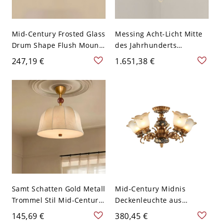
Mid-Century Frosted Glass
Messing Acht-Licht Mitte
Drum Shape Flush Mount
des Jahrhunderts
Deckenleuchte in
Deckenleuchte mit
247,19 €
1.651,38 €
elegantem Gold METALL -
Kristall-Schirm - 110V-
110V-120V 35,56 cm
120V 49,53 cm
Samt Schatten Gold Metall
Mid-Century Midnis
Trommel Stil Mid-Century
Deckenleuchte aus
Deckenleuchte für einen
Messing mit
145,69 €
380,45 €