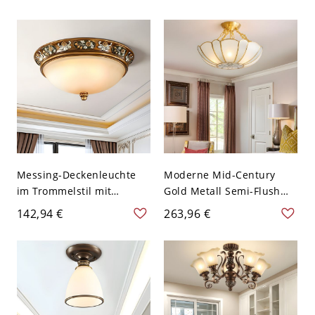
luxuriösen Glanz - 110V-
atemberaubenden weißen
120V 40,64 cm
Blumenglasschirmen -
110V-120V 5 Aufwärts
Messing-Deckenleuchte
Moderne Mid-Century
im Trommelstil mit
Gold Metall Semi-Flush
beigem mattiertem
Mount Deckenleuchte mit
142,94 €
263,96 €
Glasschirm - 110V-120V
mattem Glasschirm -
36,83 cm
110V-120V