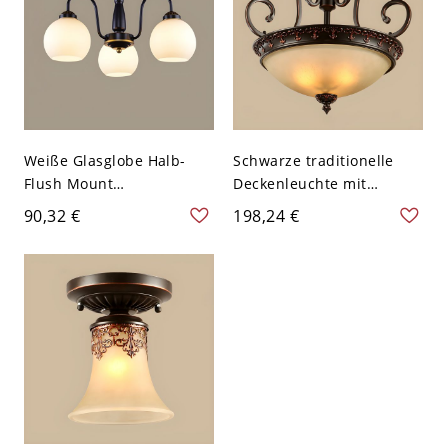
Weiße Glasglobe Halb-
Schwarze traditionelle
Flush Mount
Deckenleuchte mit
Deckenleuchte in
halbem Anschluss und
90,32 €
198,24 €
traditionellem Stil für den
mattiertem Glasschirm -
Wohnbereich - 110V-120V
110V-120V
Schwarz 3