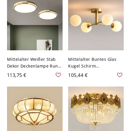
Mittelalter Weißer Stab
Mittelalter Buntes Glas
Dekor Deckenlampe Rund
Kugel Schirm
Goldener Schirm
Halbdeckenlampe Kreuz
113,75 €
105,44 €
Einfachheit LED 1-Licht
Goldener Metallstange
Deckenleuchte - Golden
Deckenleuchte - 4 110V-
110V-120V 30,48 cm
120V Milchweiß
Weißlicht