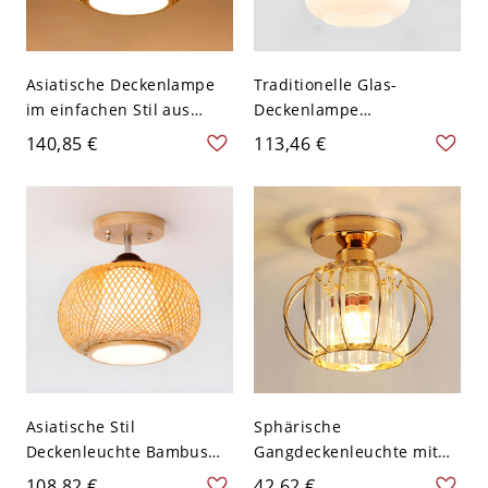
Asiatische Deckenlampe
Traditionelle Glas-
im einfachen Stil aus
Deckenlampe
Bambus in geometrischer
Wohnzimmer Flush Mount
140,85 €
113,46 €
Form für Balkon und Flur -
Beleuchtungseinrichtung
110V-120V 35,56 cm
- 110V-120V Latern
Asiatische Stil
Sphärische
Deckenleuchte Bambus
Gangdeckenleuchte mit
Flush Mount für
Kristalleinbettung,
108,82 €
42,62 €