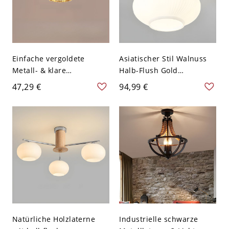
Lässigen Stil, 110V-120V,
Laterne
Einfache vergoldete
Asiatischer Stil Walnuss
Metall- & klare
Halb-Flush Gold
Felsenkristall-Semi-Flush-
Deckenleuchte mit
47,29 €
94,99 €
Deckenleuchte für
weißem Glasschirm -
LED/Glühlampe/Fluoresze
110V-120V 17,78 cm
nz, direkt verkabelt, 110V-
Gummibaum
120V
Natürliche Holzlaterne
Industrielle schwarze