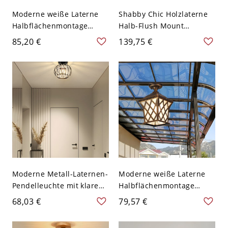
Moderne weiße Laterne
Shabby Chic Holzlaterne
Halbflächenmontage
Halb-Flush Mount
Deckenleuchte für den
Deckenleuchte mit
85,20 €
139,75 €
Wohnbereich - 110V-120V
weißem Glasschirm -
16,51 cm
110V-120V 3
Moderne Metall-Laternen-
Moderne weiße Laterne
Pendelleuchte mit klarem
Halbflächenmontage
Glasschirm - 110V-120V
Deckenleuchte mit
68,03 €
79,57 €
Schwarz
mattiertem Glasschirm -
110V-120V Bronze 17,78