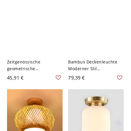
Zeitgenössische
Bambus Deckenleuchte
geometrische
Moderner Stil
Deckenleuchte mit
Deckenmontage-
45,91 €
79,39 €
Kristall, 1-flammig -
Lichtvorrichtung - 110V-
Schwarz 110V-120V Latern
120V Latern