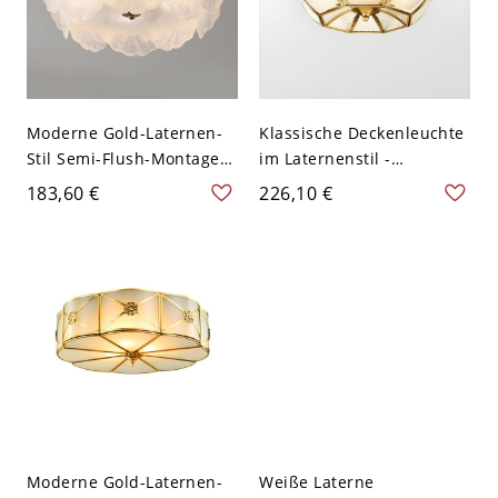
Moderne Gold-Laternen-
Klassische Deckenleuchte
Stil Semi-Flush-Montage
im Laternenstil -
mit klaren Glas-Schirmen
Metallmaterial, mit Tuch
183,60 €
226,10 €
für den Wohngebrauch -
abwischen - 110V-120V
110V-120V 45,72 cm
35,56 cm Deckenlampen
Moderne Gold-Laternen-
Weiße Laterne