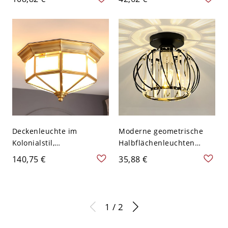
Wohnzimmer - 110V-120V
moderne Aufputzleuchte
Groß Latern
für Schlafzimmer - Golden
110V-120V Latern
Deckenleuchte im
Moderne geometrische
Kolonialstil,
Halbflächenleuchten
Metallrahmen, goldene
Kristall 1 Licht
140,75 €
35,88 €
Beleuchtung für das
Beleuchtungseinrichtung
Wohnzimmer - 110V-120V
- Schwarz 110V-120V
Latern
Latern
1 / 2