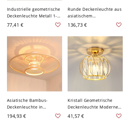
Industrielle geometrische
Runde Deckenleuchte aus
Deckenleuchte Metall 1-
asiatischem
Licht-Deckenmontage-
Bambusgeflecht für
77,41 €
136,73 €
Lampe in Schwarz - 110V-
Esszimmer - 110V-120V
120V Latern
Latern 49,53 cm
Asiatische Bambus-
Kristall Geometrische
Deckenleuchte in
Deckenleuchte Moderner
Laternenform für
Stil 1 Licht Flush Licht
194,93 €
41,57 €
Schlafzimmer - 110V-120V
Fixtures - Golden 110V-
40,64 cm
120V Latern