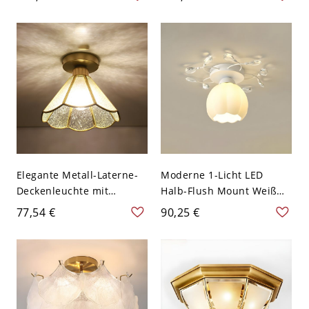
mit abwärts gerichtetem
Deckenleuchte für
schwarzen Schirm, 5 bis 9
Schlafzimmer - Chrom
Zoll, 1 Licht - 110V-120V
110V-120V
Latern
Elegante Metall-Laterne-
Moderne 1-Licht LED
Deckenleuchte mit
Halb-Flush Mount Weiß
abwärts gerichtetem
Deckenleuchte - Weiß
77,54 €
90,25 €
Glasschirm - Messing
110V-120V Blume
110V-120V