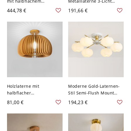
mit halbflachem
Metalllaterne 3-Licht
Deckenlicht und weißem
Halbflächenmontage
444,78 €
191,66 €
Glasschirm für den
Deckenleuchte - 110V-
Wohnbereich - 110V-120V
120V
3
Holzlaterne mit
Moderne Gold-Laternen-
halbflacher
Stil Semi-Flush Mount
Deckenleuchte und nach
Deckenleuchte mit
81,00 €
194,23 €
unten gerichteten
weißem Schirm - 110V-
Gummiholzschirmen -
120V 6
110V-120V 17,78 cm