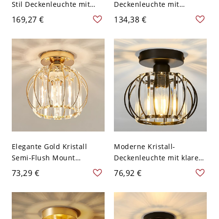
Stil Deckenleuchte mit
Deckenleuchte mit
weißem Glasschirm für
Acrylschirm für modernes
169,27 €
134,38 €
den Wohnbereich - 110V-
Zuhause - 110V-120V
120V 35,56 cm
27,94 cm Weißlicht
Elegante Gold Kristall
Moderne Kristall-
Semi-Flush Mount
Deckenleuchte mit klarem
Deckenleuchte mit klarem
Glasschirm - Schwarz
73,29 €
76,92 €
Kristallschirm - Latern
110V-120V Latern
110V-120V