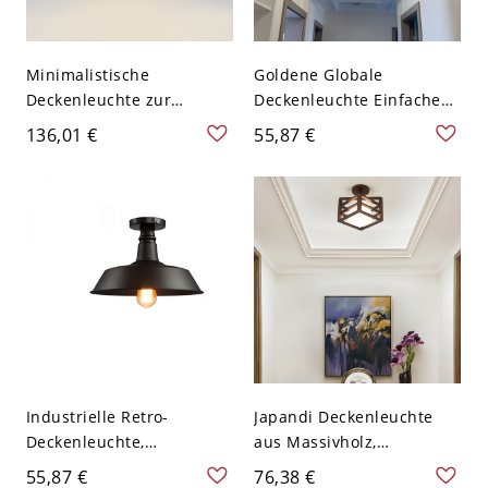
Minimalistische
Goldene Globale
Deckenleuchte zur
Deckenleuchte Einfache
Direktmontage, runde
Stil Kristall Deckenleuchte
136,01 €
55,87 €
LED-Rippelleuchte mit
- Golden 110V-120V Latern
sanft diffusem Licht -
110V-120V Dreistufiges
Dimmen 20,32 cm
Industrielle Retro-
Japandi Deckenleuchte
Deckenleuchte,
aus Massivholz,
Schwarzmetall & Messing
geometrische Zen-Leuchte
55,87 €
76,38 €