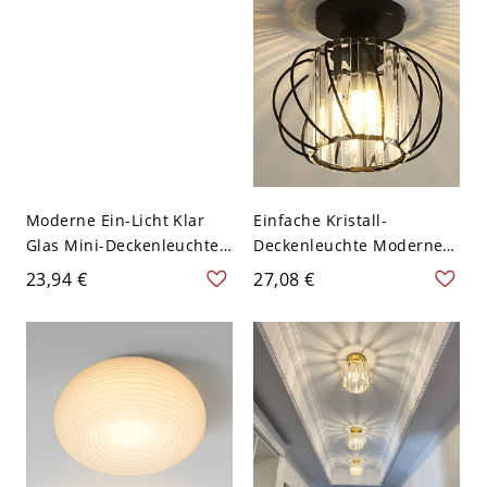
Moderne Ein-Licht Klar
Einfache Kristall-
Glas Mini-Deckenleuchte
Deckenleuchte Moderner
in Metall mit abwärts
Stil Korridor Flur
23,94 €
27,08 €
gerichteter
Deckenlampe Vorrichtung
Schirmrichtung - Schwarz
- 110V-120V Schwarz
110V-120V Latern
Latern