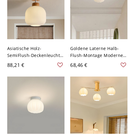
Asiatische Holz-
Goldene Laterne Halb-
SemiFlush-Deckenleuchte
Flush-Montage Moderne
in Naturfarbe mit weißem
Deckenleuchte mit
88,21 €
68,46 €
Glasschirm - 110V-120V
weißem Glasschirm -
Latern
110V-120V