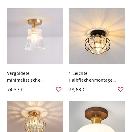
für Flur oder Küche -
mit mattiertem
110V-120V 25,4 cm Latern
Glasschirm - 110V-120V
Latern
Vergoldete
1 Leichte
minimalistische
Halbflächenmontage
halbflächenbündige
Schwarze Deckenleuchte
74,37 €
78,63 €
Deckenleuchte, 1 Licht,
Angepasst für E26/E27
LED/Glühlampe/Fluoresze
LED/Glühlampe/Leuchtsto
nz mit Glasschirm für den
fflampe mit
Wohnbereich, 110V-120V,
Transparentem
Laterne
Felsenkristall-
Lampenschirm im