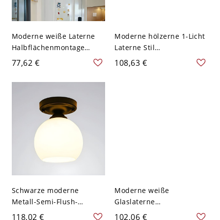
Moderne weiße Laterne
Moderne hölzerne 1-Licht
Halbflächenmontage
Laterne Stil
Deckenleuchte mit
Deckenleuchte in
77,62 €
108,63 €
Kunststoffschirm für den
Naturholz - 110V-120V
Wohnbereich - 110V-120V
17,78 cm
Schwarze moderne
Moderne weiße
Metall-Semi-Flush-
Glaslaterne
Montage-Deckenleuchte
Halbflächenmontage
118,02 €
102,06 €