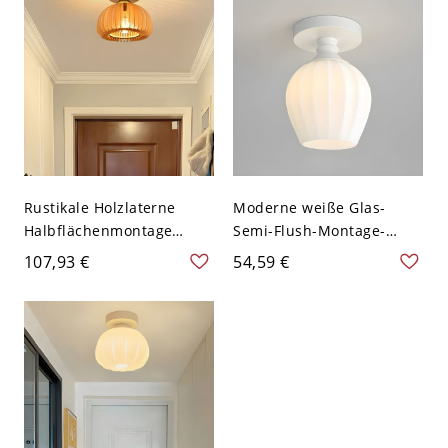
cm
Rustikale Holzlaterne
Moderne weiße Glas-
Halbflächenmontage
Semi-Flush-Montage-
Deckenleuchte in
Deckenleuchte für ein
107,93 €
54,59 €
Naturfarbe mit massivem
stilvolles Zuhause - Weiß
Holzschirm - 110V-120V
110V-120V Latern
17,78 cm