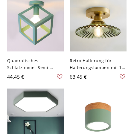
Quadratisches
Retro Halterung für
Schlafzimmer Semi-
Halterungslampen mit 1
Flushmount
Glühbirne, grünem
44,45 €
63,45 €
Zeitgenössisches Metall 1
geripptem Glas und
Birne Grüne Flush-
Deckenleuchte mit
Deckenleuchte
gewelltem Rand