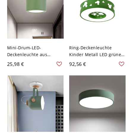
Mini-Drum-LED-
Ring-Deckenleuchte
Deckenleuchte aus
Kinder Metall LED grüne
nordischem Metall in
Deckenleuchte mit
25,98 €
92,56 €
Grün-Holz-Optik mit
Mausmuster in Weißlicht,
weißem Licht für den
40 cm B
Eingangsbereich