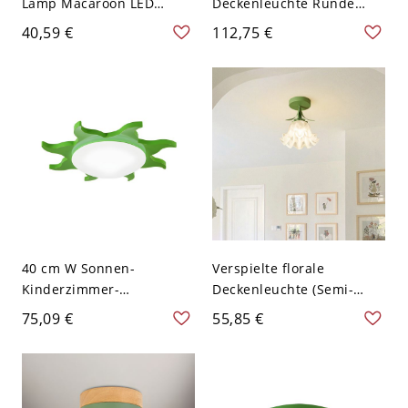
Lamp Macaroon LED
Deckenleuchte Runde
Grey/Green Ceiling
Form LED-Deckenleuchten
40,59 €
112,75 €
Lighting with Wooden Top
für Schlafzimmer - Grün
for Living Room - 110V-
110V-120V 30,48 cm
120V Grün
Weißlicht
40 cm W Sonnen-
Verspielte florale
Kinderzimmer-
Deckenleuchte (Semi-
Deckenleuchte Acryl LED
Flush) mit mattiertem
75,09 €
55,85 €
Deckenleuchte in Grün,
Glasblütenblatt-Schirm
Weißlicht
für Flur und
Kinderzimmer - Grün
110V-120V