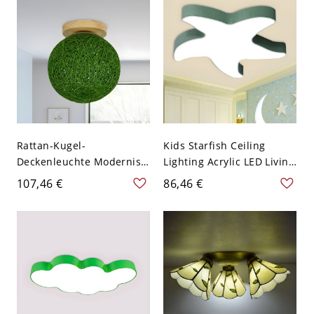
110V-120V 30,48 cm
Rattan-Kugel-
Kids Starfish Ceiling
Deckenleuchte Modernist
Lighting Acrylic LED Living
1-Licht grün für
Room Flushmount - Grün
107,46 €
86,46 €
Badezimmer mit Holz-
110V-120V 40,64 cm
Canopy, 6" Dia
Weißlicht