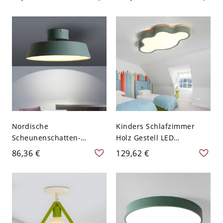
Kinderkrippe - Grün 110V-
Gestell LED Deckenleuchte
120V 45,72 cm
- Grün 110V-120V 30,48
cm Weißlicht
Nordische
Kinders Schlafzimmer
Scheunenschatten-
Holz Gestell LED
Deckenbeleuchtung Ein
Deckenlampe Wolke
86,36 €
129,62 €
Kopf Metallisch Grün
Metall Macaron Farbe
Halbflächenleuchte für
Schirm 1-Licht
Schlafzimmer
Deckenleuchte - Grün
110V-120V 52,07 cm
Weißlicht