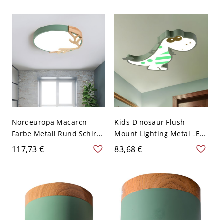
Schirm LED 1-Licht
Mount Lampe in Weißem
Deckenlampe - Grün
Licht, 12,5" W
110V-120V 22,86 cm
Weißlicht
Nordeuropa Macaron
Kids Dinosaur Flush
Farbe Metall Rund Schirm
Mount Lighting Metal LED
Deckenlampe Geweih
Nursery Ceiling Light
117,73 €
83,68 €
Dekor LED 1-Licht
Fixture in Pink/Green,
Deckenleuchte - Grün
White Light/Remote
110V-120V 30,48 cm
Control Stepless Dimming
Weißlicht
- 110V-120V Grün
Weißlicht