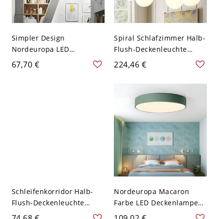
Simpler Design
Spiral Schlafzimmer Halb-
Nordeuropa LED
Flush-Deckenleuchte
Deckenlampe Sechseck
Milchglas 5 Lichter
67,70 €
224,46 €
Metall Schirm 1-Licht
Macaron Flush Mount
Deckenleuchte - Grün
Kronleuchter in Grün
110V-120V 40,64 cm
Weißlicht
Schleifenkorridor Halb-
Nordeuropa Macaron
Flush-Deckenleuchte
Farbe LED Deckenlampe
Eisen 1-Licht
Simpler Design Rund 1-
74,68 €
109,02 €