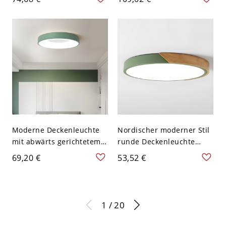
minimalistische Flush-
Licht Deckenleuchte -
Lampe in Grün und Holz
Grün 110V-120V 22,86 cm
Moderne Deckenleuchte
Nordischer moderner Stil
mit abwärts gerichtetem
runde Deckenleuchte
Schirm - 110V-120V 50,8
Acryl Deckenlicht für
69,20 €
53,52 €
cm Grün
Wohnzimmer - Grün 110V-
120V 30,48 cm Weißlicht
1 / 20