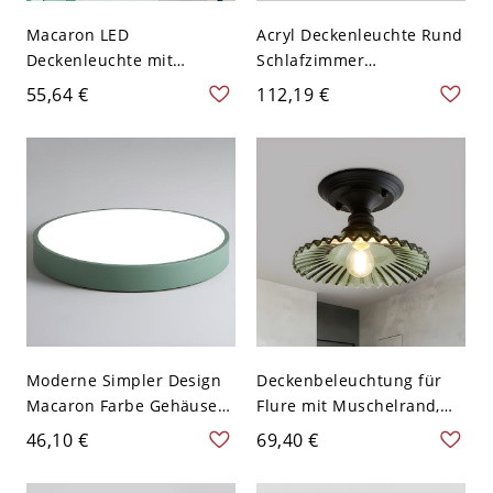
Macaron LED
Acryl Deckenleuchte Rund
Deckenleuchte mit
Schlafzimmer
Metallschirm, grüne
Deckenleuchte Flush
55,64 €
112,19 €
runde Deckenlampe
Mount Lichter - Grün
110V-120V 30,48 cm
Moderne Simpler Design
Deckenbeleuchtung für
Macaron Farbe Gehäuse
Flure mit Muschelrand,
Deckenlampe Rund LED 1-
antikes grünes Glas, 1
46,10 €
69,40 €
Licht Deckenleuchte -
Kopf, schwarze Halb-
Grün 110V-120V 30,48 cm
Einbau-Leuchte