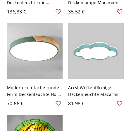
Deckenleuchte mit
Deckenlampe Macaroon
weißem Schirm für den
Modernes Eisen 1 Licht
136,33 €
35,52 €
Wohnbereich - Grün 110V-
Flush Mount für Balkon -
120V 30,48 cm Weißlicht
Grün 110V-120V Weißlicht
Moderne einfache runde
Acryl Wolkenförmige
Form Deckenleuchte Holz
Deckenleuchte Macaron
1 Licht Deckenleuchte
LED Deckenleuchte - 110V-
70,66 €
81,98 €
LED-Lichter - Grün 110V-
120V Weißlicht Grün
120V 30,48 cm Weißlicht