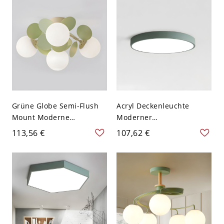
Weißlicht
Grüne Globe Semi-Flush
Acryl Deckenleuchte
Mount Moderne
Moderner
Deckenleuchte mit
Minimalistischer Stil 1
113,56 €
107,62 €
weißem Glasschirm -
Licht Deckenleuchte -
110V-120V 4
Grün 110V-120V 30,48 cm
Rund