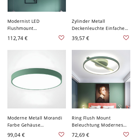
Modernist LED
Zylinder Metall
Flushmount
Deckenleuchte Einfache
Black/Grey/White Hexagon
LED-Beleuchtung für den
112,74 €
39,57 €
Ceiling Mount Light
Flur - Grün 110V-120V
Fixture with Acrylic Shade
in Warm/White Light,
12"/16"/19.5" W - 110V-
120V Grün 30,48 cm
Weißlicht
Moderne Metall Morandi
Ring Flush Mount
Farbe Gehäuse
Beleuchtung Modernes
Deckenleuchte Rund
Acryl-LED-Grün Flush
99,04 €
72,69 €