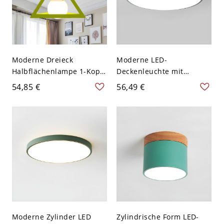
Moderne Dreieck
Moderne LED-
Halbflächenlampe 1-Kopf
Deckenleuchte mit
Eisen Deckenleuchte in
weißem Acrylschirm - 1-
54,85 €
56,49 €
Grün für Schlafzimmer
Licht - 110V-120V Grün
22,86 cm Weißlicht
Moderne Zylinder LED
Zylindrische Form LED-