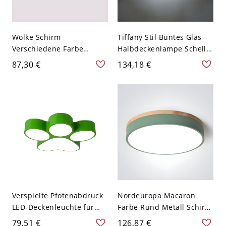
Wolke Schirm
Tiffany Stil Buntes Glas
Verschiedene Farbe
Halbdeckenlampe Schelle
Deckenlampe
Schirm Radial 3-Kopf
87,30 €
134,18 €
Kindesgarten Acryl LED 1-
Deckenleuchte - Grün
Kopf Deckenleuchte -
110V-120V
Grün 110V-120V 49,53 cm
Verspielte Pfotenabdruck
Nordeuropa Macaron
LED-Deckenleuchte für
Farbe Rund Metall Schirm
Kinderzimmer &
1-Kopf Deckenlampe Holz
79,51 €
126,87 €