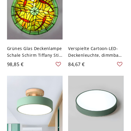
Grünes Glas Deckenlampe
Verspielte Cartoon-LED-
Schale Schirm Tiffany Stil
Deckenleuchte, dimmbare
Libelle Muster 3-Birne
augenschonende Lampe
98,85 €
84,67 €
Deckenleuchte - Grün
für Kinderzimmer - Grün
110V-120V 30,48 cm
110V-120V 49,53 cm