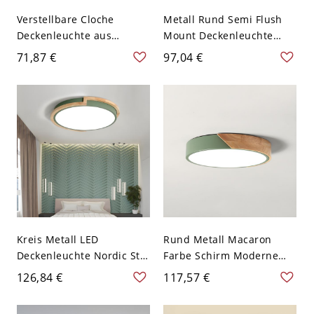
Verstellbare Cloche
Metall Rund Semi Flush
Deckenleuchte aus
Mount Deckenleuchte
nordischem Metall mit 1
Nordic Style Schlafzimmer
71,87 €
97,04 €
Glühbirne und Griff in
Semi Flush Mount
Grün für den Flur
Deckenleuchte - Grün
110V-120V 22,86 cm
Kreis Metall LED
Rund Metall Macaron
Deckenleuchte Nordic Stil
Farbe Schirm Moderne
Holz LED Einbau-Leuchte -
Deckenlampe Holz
126,84 €
117,57 €
110V-120V Grün 30,48 cm
Gehäuse LED 1-Licht
Deckenleuchte - Grün