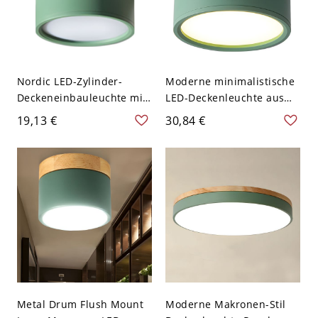
Nordic LED-Zylinder-
Moderne minimalistische
Deckeneinbauleuchte mit
LED-Deckenleuchte aus
Holzmaserung - Grün
lackiertem Aluminium mit
19,13 €
30,84 €
110V-120V Weißlicht
Acrylschirm - Grün 110V-
120V Weißlicht
Metal Drum Flush Mount
Moderne Makronen-Stil