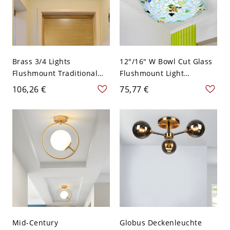
Brass 3/4 Lights
12"/16" W Bowl Cut Glass
Flushmount Traditional
Flushmount Light
Frost Beveled Glass
Victorian 2/3 Heads
106,26 €
75,77 €
Hexagonal Close to Ceiling
White/Blue Finish Mosaic
Lighting, 14"/18" Width -
Patterned Flush Mount
Messing 110V-120V 35,56
Lighting - 110V-120V Weiß
cm
30,48 cm
Mid-Century
Globus Deckenleuchte