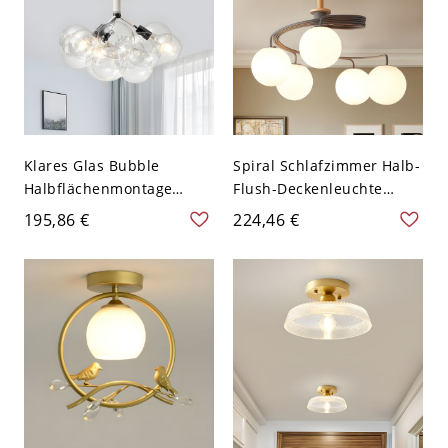
Klares Glas Bubble
Spiral Schlafzimmer Halb-
Halbflächenmontage
Flush-Deckenleuchte
Zeitgenössische 3-Birnen
Milchglas 5 Lichter
195,86 €
224,46 €
Chrom-Finish
Macaron Flush Mount
Deckenleuchte
Kronleuchter in Grau