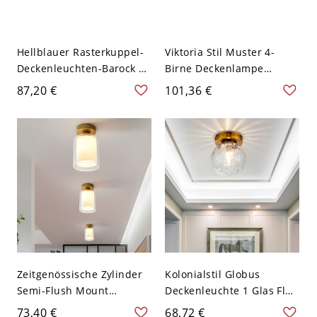
Hellblauer Rasterkuppel-
Viktoria Stil Muster 4-
Deckenleuchten-Barock 2
Birne Deckenlampe
Lichter Buntglas-
Schale Schirm Buntes
87,20 €
101,36 €
Deckenleuchte, 12" B
Glas Deckenleuchte -
Braun 110V-120V 30,48 cm
Zeitgenössische Zylinder
Kolonialstil Globus
Semi-Flush Mount
Deckenleuchte 1 Glas Flur
Beleuchtung Klares Glas 1
Deckenlampe in Messing-
73,40 €
68,72 €