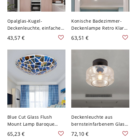
Opalglas-Kugel-
Konische Badezimmer-
Deckenleuchte, einfacher
Deckenlampe Retro Klares
Stil, 1 Licht, flache
Glas 1-Licht Schwarz
43,57 €
63,51 €
Montage mit schwarzer
Halb-Flush-Montage-Licht
Baldachin
- Transparenz 110V-120V
Blue Cut Glass Flush
Deckenleuchte aus
Mount Lamp Baroque
bernsteinfarbenem Glas
2/3/4 Lights Mosaic
für das Lager mit 1 Kopf
65,23 €
72,10 €