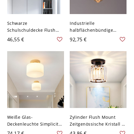
Schwarze
Industrielle
Schulschuldecke Flush
halbflächenbündige
Modernist 1 Kopf weißes
Lampe mit 1 Kopf,
46,55 €
92,75 €
mattiertes Glas Flush
bernsteinfarbenem Glas,
montierte Armatur für
für die Veranda
Schlafsäle - 110V-120V
Weiß
Weiße Glas-
Zylinder Flush Mount
Deckenleuchte Simplicity
Zeitgenössische Kristall 1
1-Licht Flushmount-
Licht Korridor
74,17 €
43,86 €