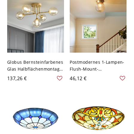
Globus Bernsteinfarbenes
Postmodernes 1-Lampen-
Glas Halbflächenmontage-
Flush-Mount-
Licht Zeitgenössisches 5-
Deckenlampe Gold
137,26 €
46,12 €
Köpfe Gold Deckenlicht
Ananas-Licht mit
Prismenglas-Schirm -
110V-120V Golden