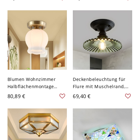
Kopf Wohnzimmer
220v-240v - Messing 110V-
Deckenleuchte in Messing
120V
- Messing 110V-120V
Blumen Wohnzimmer
Deckenbeleuchtung für
Halbflächenmontage
Flure mit Muschelrand,
Beleuchtung
antikes grünes Glas, 1
80,89 €
69,40 €
minimalistisches
Kopf, schwarze Halb-
Milchglas 1-Licht Messing
Einbau-Leuchte
Halbmontage
Beleuchtung - Messing
110V-120V