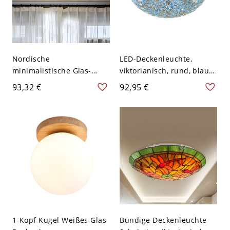
Nordische
LED-Deckenleuchte,
minimalistische Glas-
viktorianisch, rund, blaues
Kuppel-Deckenleuchte
Buntglas, Rautenmuster,
93,32 €
92,95 €
LED-Aufbauleuchte -
30 cm breit
Bernstein 110V-120V
Warm
1-Kopf Kugel Weißes Glas
Bündige Deckenleuchte