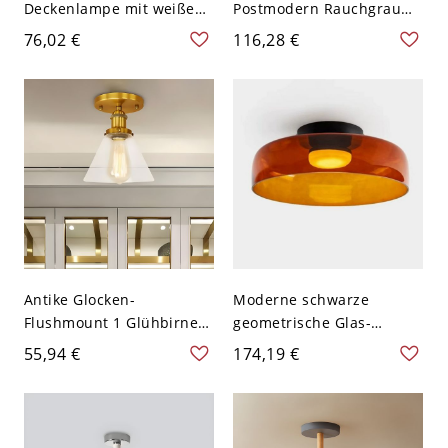
Deckenlampe mit weißem
Postmodern Rauchgrau
Glasschirm, 1 Glühbirne,
Glas 3-Licht Schlafzimmer
76,02 €
116,28 €
Foyer Semi Flush Light mit
Deckenlampe
Goldring
Antike Glocken-
Moderne schwarze
Flushmount 1 Glühbirne
geometrische Glas-
Klares Glas Deckenlampe
Halbflächenleuchte mit
55,94 €
174,19 €
in Messing für
klaren Glasschirmen -
Wohnzimmer
110V-120V 1 Schicht
Orange