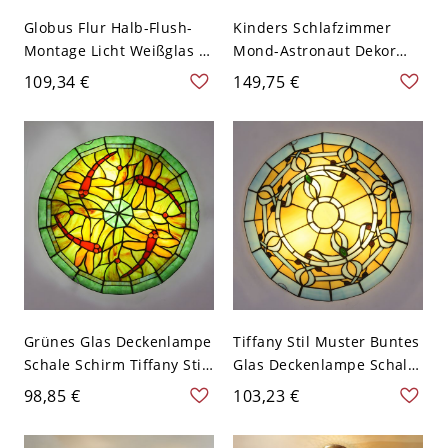
Globus Flur Halb-Flush-
Kinders Schlafzimmer
Montage Licht Weißglas 6"
Mond-Astronaut Dekor
Breit 1 Birne Modernist
Deckenlampe Ballon
109,34 €
149,75 €
Flush Deckenlampe mit
Weißes Glas 3-Kopf
Rundholz Baldachin
Deckenleuchte - Weiß
110V-120V 17,78 cm
Fußball
Grünes Glas Deckenlampe
Tiffany Stil Muster Buntes
Schale Schirm Tiffany Stil
Glas Deckenlampe Schale
Libelle Muster 3-Birne
Schirm 3-Birne
98,85 €
103,23 €
Deckenleuchte - Grün
Deckenleuchte - Gelb
110V-120V 30,48 cm
110V-120V 30,48 cm