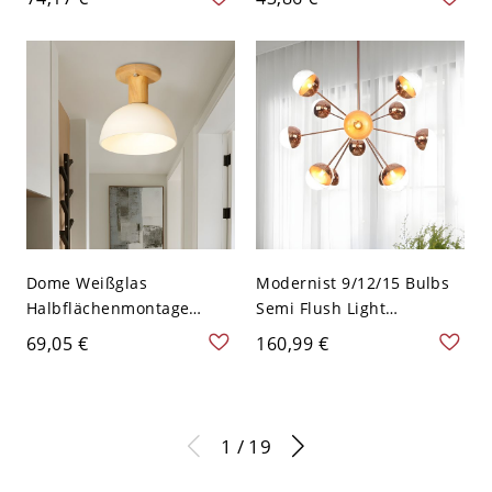
Beleuchtung für den Flur
Deckenlampe in Schwarz -
- Weiß 110V-120V
Schwarz 110V-120V
Dome Weißglas
Modernist 9/12/15 Bulbs
Halbflächenmontage
Semi Flush Light
Einfache 1-Licht Holz-
Chrome/Gold/Copper
69,05 €
160,99 €
Deckenleuchte für Flur -
Sputnik Flushmount
Weiß 110V-120V
Lighting with
White/Clear/Smoke Grey
Glass Shade - Kupfer
1 / 19
110V-120V 9 Transparenz