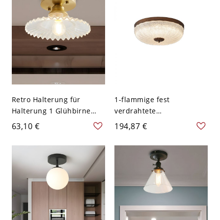
Retro Halterung für
1-flammige fest
Halterung 1 Glühbirne
verdrahtete
Klares geripptes Glas
Deckenleuchte mit
63,10 €
194,87 €
Deckenleuchte Flush
glasiertem Schoolhouse-
Fixture
Schirm - 110V-120V 30,48
cm