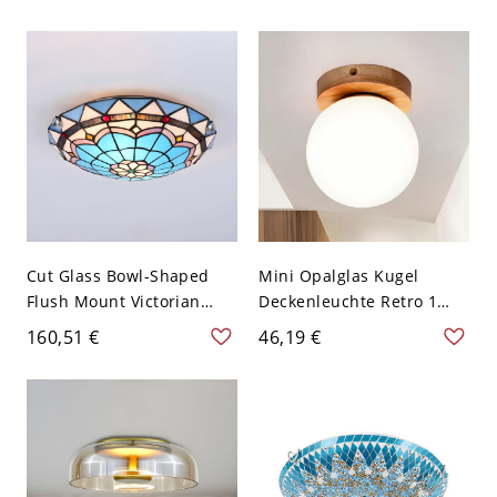
Patterned Flushmount for
für den Flur in Schwarz
Bedroom, 12"/16"/19.5" W
- Blau 110V-120V 30,48 cm
Cut Glass Bowl-Shaped
Mini Opalglas Kugel
Flush Mount Victorian
Deckenleuchte Retro 1
2/3/4 Lights Blue/Blue and
Birne Korridor
160,51 €
46,19 €
Brown Ceiling Lighting
Deckenmontage Lampe
with Petal Pattern,
mit Holzbasis - 110V-120V
12"/16"/19.5" Wide - 110V-
Holz
120V Blau-Braun 30,48 cm