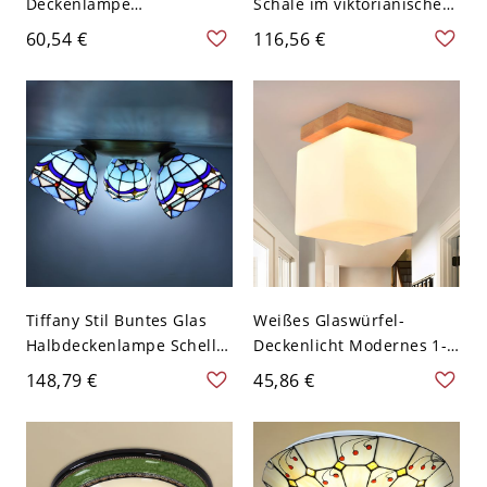
Deckenlampe
Schale im viktorianischen
Bauschreiner-Stil
Stil, gelbes geschliffenes
60,54 €
116,56 €
Holzfarbe Baldachin
Glas, 3-flammig, grünes
Deckenleuchte - Holz
Finish, Libellenmuster
110V-120V
Tiffany Stil Buntes Glas
Weißes Glaswürfel-
Halbdeckenlampe Schelle
Deckenlicht Modernes 1-
Schirm Radial 3-Kopf
Lampen-Semi-Flush-
148,79 €
45,86 €
Deckenleuchte -
Mount-Deckenlampe mit
Ozeanblau 110V-120V
quadratischer Holzkanzel,
4" breit