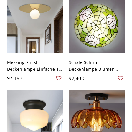
Messing
Messing-Finish
Schale Schirm
Deckenlampe Einfache 1-
Deckenlampe Blumen
Kopf-Metall-Flush-
Muster Buntes Glas
97,19 €
92,40 €
Montageleuchte mit
Tiffany Stil 3-Birne
mattweißem
Deckenleuchte - Beige
Kugelglasschirm -
110V-120V 30,48 cm
Messing 110V-120V