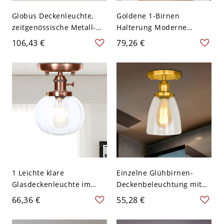
Globus Deckenleuchte,
Goldene 1-Birnen
zeitgenössische Metall-
Halterung Moderne
Deckenleuchte mit einem
Klarglas Scheunen-
106,43 €
79,26 €
Kopf in Gold, Vogel- und
Deckenleuchte für den
Kristalldekoration
Flur
1 Leichte klare
Einzelne Glühbirnen-
Glasdeckenleuchte im
Deckenbeleuchtung mit
industriellen Kupfer-
klarem Glasschirm,
66,36 €
55,28 €
Finish-Rundschliff für das
Vintage-
Schlafzimmer
Innenhalbschalenlicht in