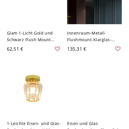
Glam 1-Licht Gold und
Innenraum-Metall-
Schwarz Flush Mount
Flushmount-Klarglas-
Licht mit klarem
Schatten-
62,51 €
135,31 €
Glasschirm - 110V-120V
Deckenbeleuchtung -
25,4 cm
Schwarz 110V-120V 3
1-Leichte Eisen- und Glas-
Eisen und Glas