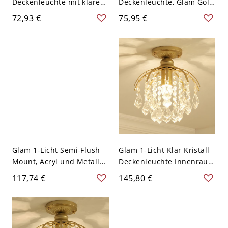
Deckenleuchte mit klarem
Deckenleuchte, Glam Gold
Glasschirm in Gold und
und Klar - 110V-120V
72,93 €
75,95 €
Schwarz - Golden 110V-
Würfel
120V Kegel
Glam 1-Licht Semi-Flush
Glam 1-Licht Klar Kristall
Mount, Acryl und Metall
Deckenleuchte Innenraum
Semi-Flush in Gold - 110V-
Flushmount in Gold -
117,74 €
145,80 €
120V 31,75 cm
110V-120V 29,21 cm