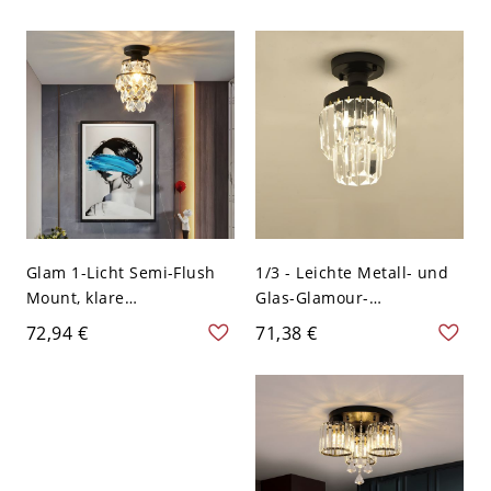
Acryl-Deckenbeleuchtung
110V-120V Kristallsäule
- 110V-120V 43,18 cm
Runden Weißlicht
Glam 1-Licht Semi-Flush
1/3 - Leichte Metall- und
Mount, klare
Glas-Glamour-
Glasabdeckung Semi-
Deckenleuchte in Gold
72,94 €
71,38 €
Flush in Schwarz und
und Schwarz - 110V-120V
Gold - Schwarz 110V-120V
Konisch
Konisch