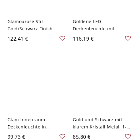
Glamouröse Stil
Goldene LED-
Gold/Schwarz Finish
Deckenleuchte mit
Deckenleuchte LED
einzigartigem Glamour-
122,41 €
116,19 €
Kristall Deckenleuchte -
Finish - Quadrat Klein
Runden Schwarz Klein
110V-120V
110V-120V
Glam Innenraum-
Gold und Schwarz mit
Deckenleuchte in
klarem Kristall Metall 1-
schwarzem Metall und
Licht Flush Mount Licht -
99,73 €
85,80 €