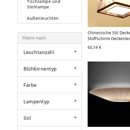
Tischlampe und
Stehlampe
Außenleuchten
Glühbirne
Chinesische Stil Dec
Filtern nach:
Stoffschirm Deckenle
Schlafzimmer - 110V-
65,14 €
Pflaumenblüte Quadr
Leuchtanzahl
Blühbirnentyp
Farbe
Lampentyp
Stil