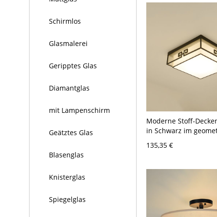
Schirmlos
Glasmalerei
Geripptes Glas
Diamantglas
mit Lampenschirm
Moderne Stoff-Decke
in Schwarz im geomet
Geätztes Glas
- 110V-120V 45,72 cm
135,35 €
Blasenglas
Knisterglas
Spiegelglas