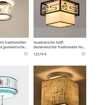
im traditionellen
Quadratische Stoff-
 und geometrischem
Deckenleuchte Traditionelle Flur-
110V-120V ohne
Deckenlampe in Schwarz -
123,10 €
Schwarz 110V-120V 1