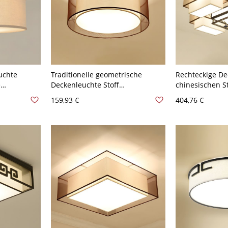
uchte
Traditionelle geometrische
Rechteckige De
e
Deckenleuchte Stoff
chinesischen St
-120V 40,64
Deckenmontage Beleuchtung in
- 110V-120V 30
159,93 €
404,76 €
Braun - 110V-120V 40,64 cm
Rund