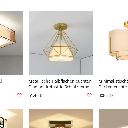
l
Metallische Halbflächenleuchten
Minimalistisch
Diamant Industrie Schlafzimmer
Deckenleuchte 
pe mit 1
Deckenleuchten - Golden 110V-
110V-120V Run
51,46 €
308,54 €
0V 40,64 cm
120V