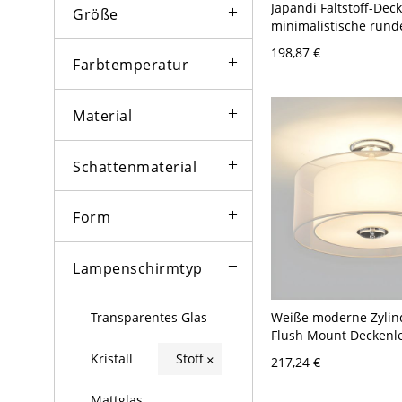
Japandi Faltstoff-Dec
Größe
minimalistische rund
für Wohnzimmerambi
198,87 €
110V-120V 59,69 cm
Farbtemperatur
Material
Schattenmaterial
Form
Lampenschirmtyp
Weiße moderne Zylin
Transparentes Glas
Flush Mount Deckenl
Stoffschirm - 110V-12
Kristall
Stoff
×
217,24 €
Mattglas