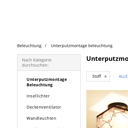
beliebte Produkte
Beleuchtung
Unterputzmontage beleuchtung
Beleuchtung
Unterputzmo
Kronleuchter
Nach Kategorie
durchsuchen:
Pendelleuchte
Stoff
×
ALL
Unterputzmontage
Beleuchtung
Insellichter
Deckenventilator
Wandleuchten