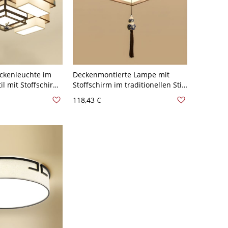
ckenleuchte im
Deckenmontierte Lampe mit
il mit Stoffschirm
Stoffschirm im traditionellen Stil
"
für das Wohnzimmer - 110V-120V
118,43 €
Pfau Quadrat