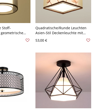
 Stoff-
Quadratische/Runde Leuchten
 geometrische
Asien-Stil Deckenleuchte mit
ür Schlafzimmer
Stoffschirm für Diele - Quadrat
53,00 €
 110V-120V Rund
110V-120V Lotus