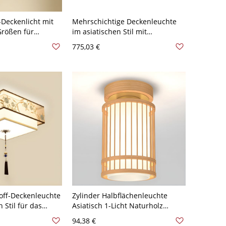
l-Deckenlicht mit
Mehrschichtige Deckenleuchte
Größen für
im asiatischen Stil mit
hten - 110V-120V
Stoffschirm - 110V-120V Weiß
775,03 €
immen 40,64 cm
31,5"
off-Deckenleuchte
Zylinder Halbflächenleuchte
 Stil für das
Asiatisch 1-Licht Naturholz
110V-120V Beige 4
Halbflächenlampe mit
94,38 €
Stoffschirm - Holz 110V-120V