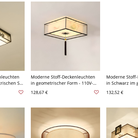
nleuchten
Moderne Stoff-Deckenleuchten
Moderne Stoff
rischen Stil
in geometrischer Form - 110V-
in Schwarz im 
 Quadrat
120V 40,64 cm Blume
- 110V-120V 40
128,67 €
132,52 €