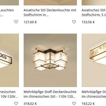
 Leuchten
Asiatische Stil Deckenleuchte mit
Asiatisches Sti
t
Stoffschirm in
Stoffschirm, 5 
quadratischer/trommelförmiger
optionale Leuc
127,60 €
153,56 €
0V-120V
Form für Wohnzimmer - 110V-
Dreistufiges D
120V Kaffee Quadrat 40,64 cm
Weiß-Schwarz
inesischen
Mehrköpfige Stoff-Deckenleuchte
Mehrköpfige St
 110V-120V
im chinesischen Stil - 110V-120V
im chinesischen
Weiß-Braun 5
Wohnzimmer - 
318,02 €
163,22 €
Quadrat