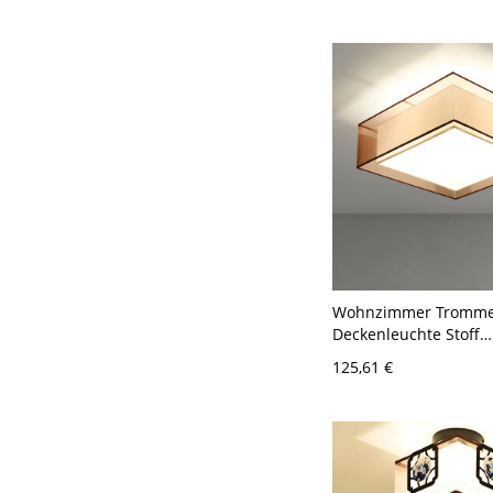
Wohnzimmer Tromme
Deckenleuchte Stoff
Deckenmontierte Lam
125,61 €
Licht - Braun 110V-12
Quadrat