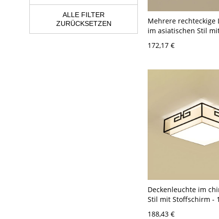
ALLE FILTER
Mehrere rechteckige
ZURÜCKSETZEN
im asiatischen Stil mi
Stoffschirm für den
172,17 €
Eingangsbereich - 11
Weiß-Schwarz 3
Deckenleuchte im ch
Stil mit Stoffschirm -
Schwarz 50,8 cm
188,43 €