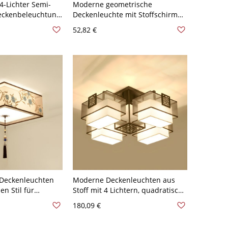
4-Lichter Semi-
Moderne geometrische
eckenbeleuchtung
Deckenleuchte mit Stoffschirm
tem Stoffschirm,
und weißer Schirmfarbe -
52,82 €
Schwarz 110V-120V
-Deckenleuchten
Moderne Deckenleuchten aus
n Stil für
Stoff mit 4 Lichtern, quadratisch
 110V-120V 40,64
montiert - 110V-120V Schwarz
180,09 €
55,88 cm