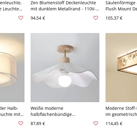
kenleuchte,
Zen Blumenstoff Deckenleuchte
Säulenförmige 
e Leuchte
mit dunklem Metallrand - 110V-
Flush Mount D
ente -
120V 40,64 cm Rund
mit strukturier
94,54 €
105,37 €
110-120V, 16,5"
der Halb-
Weiße moderne
Moderne Stoff
euchte mit
halbflächenbündige
im geometrische
0V 50,8 cm
Deckenleuchte in Glockenform
Schlafzimmer -
87,89 €
114,45 €
mit Stoffschirm - 110V-120V 40,64
cm Quadrat
cm