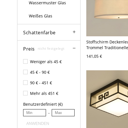
Wassermuster Glas
Weißes Glas
Schattenfarbe
Stoffschirm Deckenle
Trommel Traditionell
Preis
nicht festgelegt
Deckenleuchte - 110V
141,05 €
cm
Weniger als 45 €
45 € - 90 €
90 € - 451 €
Mehr als 451 €
Benutzerdefiniert (€)
-
ANWENDEN