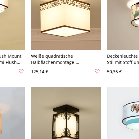
lush Mount
Weiße quadratische
Deckenleuchte 
mi Flush
Halbflächenmontage-
Stil mit Stoff
 Weiß 110V-
Deckenleuchte im traditionellen
Muster - Grün 
125,14 €
50,36 €
Stil mit Stoffüberzug - Weiß
Franse Rund
110V-120V 1