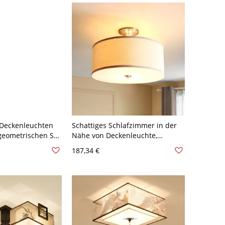
-Deckenleuchten
Schattiges Schlafzimmer in der
geometrischen Stil
Nähe von Deckenleuchte,
,64 cm Quadrat
traditionelle Stoffmessing-
187,34 €
Deckenleuchte - 110V-120V 3