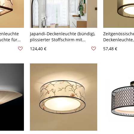
kenleuchte
Japandi-Deckenleuchte (bündig),
Zeitgenössische
uchte für
plissierter Stoffschirm mit
Deckenleuchte,
120V
Massivholzsockel für
Textilleuchte f
124,40 €
57,48 €
at
Schlafzimmer & Flur - 40,64 cm
Flur - Schwarz
110V-120V