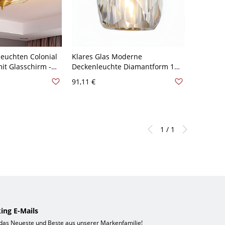
euchten Colonial
Klares Glas Moderne
t Glasschirm -
Deckenleuchte Diamantform 1
20V 3 Dampfdom
Licht Schlafzimmer
91,11 €
Deckenleuchte
1 / 1
ing E-Mails
 das Neueste und Beste aus unserer Markenfamilie!