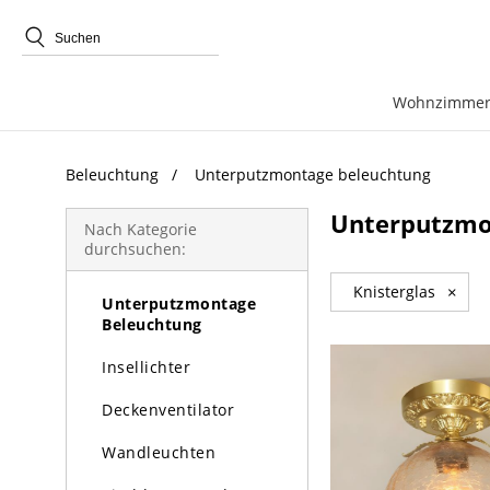
beliebte Produkte
Wohnzimmer
Beleuchtung
Unterputzmontage beleuchtung
Beleuchtung
Unterputzmo
Kronleuchter
Nach Kategorie
durchsuchen:
Pendelleuchte
Knisterglas
×
Unterputzmontage
Beleuchtung
Insellichter
Deckenventilator
Wandleuchten