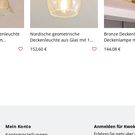
enleuchte
Nordische geometrische
Bronze Deckenl
rm
Deckenleuchte aus Glas mit 1
Deckenlampe mi
0V-120V
Licht für den Flur - 110V-120V
Kupfer 110V-1
152,60 €
144,08 €
Schüssel
Mein Konto
Anmelden für Kwok
Erfahren Sie mehr über
Kontoeinstellungen