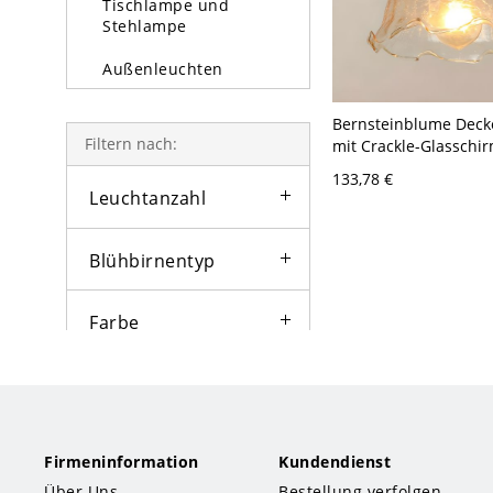
Tischlampe und
Stehlampe
Außenleuchten
Glühbirne
Bernsteinblume Deck
Filtern nach:
mit Crackle-Glasschi
(halbaufgesetzt) - 11
133,78 €
Leuchtanzahl
Blühbirnentyp
Farbe
Lampentyp
Stil
Firmeninformation
Kundendienst
Über Uns
Bestellung verfolgen