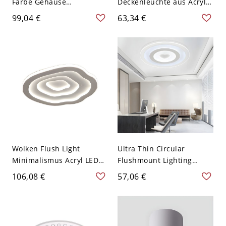
Farbe Gehäuse
Deckenleuchte aus Acryl
Deckenleuchte Rund
mit LED-Beleuchtung und
99,04 €
63,34 €
Schirm LED 1-Licht
Vogelnest-Design in Weiß,
Deckenlampe - Weiß
15" breit
110V-120V 22,86 cm
Weißlicht
Wolken Flush Light
Ultra Thin Circular
Minimalismus Acryl LED
Flushmount Lighting
Weiß Deckenleuchte in
Modernist Acrylic White
106,08 €
57,06 €
Weißem Licht, 16" Breit
LED Flush Mount Ceiling
Lamp with Heart Design in
Warm/White/Inner Warm
Outer White Light - Weiß