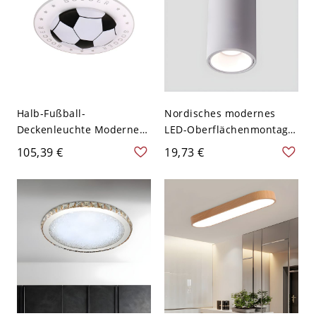
110V-120V Weißlicht
Halb-Fußball-
Nordisches modernes
Deckenleuchte Modernes
LED-Oberflächenmontage-
Acryl Schwarz LED-
Downlight Wohnzimmer-
105,39 €
19,73 €
Deckenleuchte für
Oberflächenmontage-
Jungenzimmer, 16,5"
Deckenlampe - 110V-120V
Breite
Weiß Weißlicht 10,16 cm