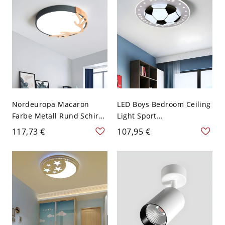
Nordeuropa Macaron
LED Boys Bedroom Ceiling
Farbe Metall Rund Schirm
Light Sport
Deckenlampe Geweih
Black/Pink/Blue Flush
117,73 €
107,95 €
Dekor LED 1-Licht
Mount Spotlight with
Deckenleuchte - Grau
Soccer Acrylic Shade,
110V-120V 30,48 cm
16.5"/20.5"/24.5" Wide -
Weißlicht
Schwarz 110V-120V 41,91
cm Weißlicht