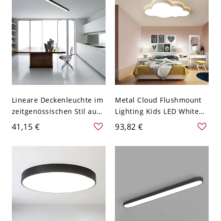
Lineare Deckenleuchte im
Metal Cloud Flushmount
zeitgenössischen Stil aus
Lighting Kids LED White
schwarzem Aluminium
Ceiling Lamp in White
41,15 €
93,82 €
mit LED-Lichtquelle für
Light/Remote Control
die Küche, 23,5" breit
Stepless Dimming for
Bedroom, 21.5"/25.5"
Width - 110V-120V Weiß
54,61 cm Weißlicht