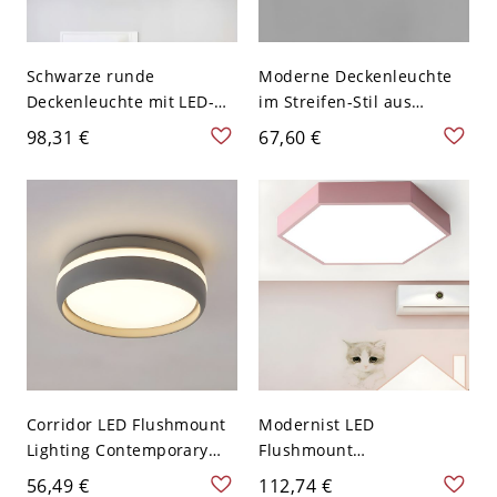
Schwarze runde
Moderne Deckenleuchte
Deckenleuchte mit LED-
im Streifen-Stil aus
Beleuchtung und
Aluminium mit LED-
98,31 €
67,60 €
Acrylglas in Weiß,
Technologie für das Büro -
modernes Design, 9"
110V-120V 62,23 cm
breit, 2" hoch
Schwarz Weißlicht
Corridor LED Flushmount
Modernist LED
Lighting Contemporary
Flushmount
Grey/Black Ceiling Flush
Black/Grey/White Hexagon
56,49 €
112,74 €