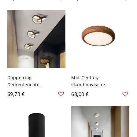
Fixture in Pink/Green,
das Wohnzimmer in
White Light/Remote
Schwarz, weißem Licht
Control Stepless Dimming
- 110V-120V Grün
Weißlicht
Doppelring-
Mid-Century
Deckenleuchte
skandinavische
Modernistisches Acryl-
Deckenleuchte mit
69,73 €
68,00 €
LED-Schwarz-Flush-
Walnuss-Finish, runde
Beleuchtung in Weißlicht
LED-Leuchte mit flachem
Profil - 110V-120V 30,48
cm Weißlicht