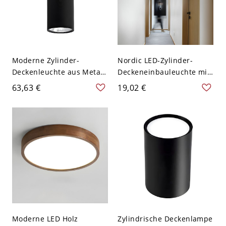
Moderne Zylinder-
Nordic LED-Zylinder-
Deckenleuchte aus Metall
Deckeneinbauleuchte mit
mit 1 Licht - Schwarz
Holzmaserung - Weiß
63,63 €
19,02 €
110V-120V 30,48 cm
110V-120V Weißlicht
Weißlicht
Moderne LED Holz
Zylindrische Deckenlampe