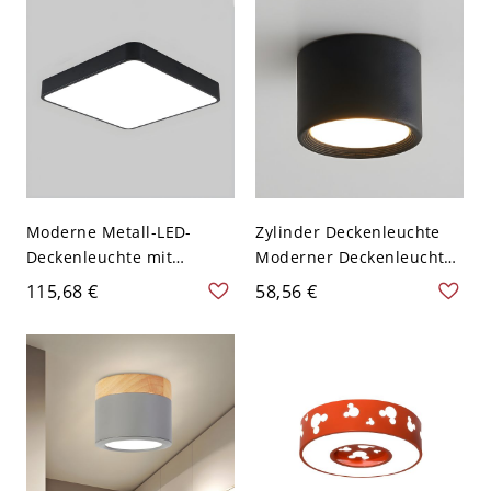
Warm/White Light - 110V-
120V Schwarz 30,48 cm
Weißlicht
Moderne Metall-LED-
Zylinder Deckenleuchte
Deckenleuchte mit
Moderner Deckenleuchter
Acrylschirm - weißer
für Schlafzimmer Flur -
115,68 €
58,56 €
Schirm - 110V-120V 30,48
Schwarz 110V-120V 8,89
cm Schwarz Weißlicht
cm Weißlicht