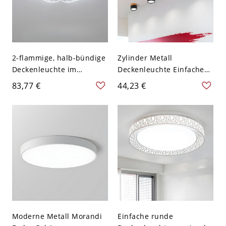
2-flammige, halb-bündige
Zylinder Metall
Deckenleuchte im
Deckenleuchte Einfache
Blumen-Design, 110–120
LED-Beleuchtung für den
83,77 €
44,23 €
V, 16,5″, Weißlicht
Flur - Schwarz 110V-120V
Moderne Metall Morandi
Einfache runde