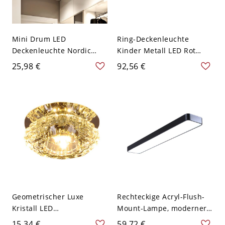
Mini Drum LED
Ring-Deckenleuchte
Deckenleuchte Nordic
Kinder Metall LED Rot
Metall Grau-Holz in
Deckenleuchte mit
25,98 €
92,56 €
Weißlicht für Foyer
Mausmuster in Weißlicht,
40 cm B
Geometrischer Luxe
Rechteckige Acryl-Flush-
Kristall LED
Mount-Lampe, moderner
Deckenstrahler für Flur
Stil, LED, schwarze
15,34 €
59,72 €