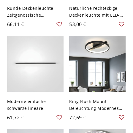
Runde Deckenleuchte
Natürliche rechteckige
Zeitgenössische
Deckenleuchte mit LED-
Kristallklare LED-
Lampen - 110V-120V 49,53
66,11 €
53,00 €
Deckenbeleuchtung in
cm Weißlicht
Weißlicht, 8,5" Breit
Moderne einfache
Ring Flush Mount
schwarze lineare
Beleuchtung Modernes
Deckenleuchte Aluminium
Acryl LED Schwarz Flush
61,72 €
72,69 €
Acryl Lampe Wohnzimmer
Mount Lampe in Weißem
Deckenbeleuchtung
Licht, 12,5" W