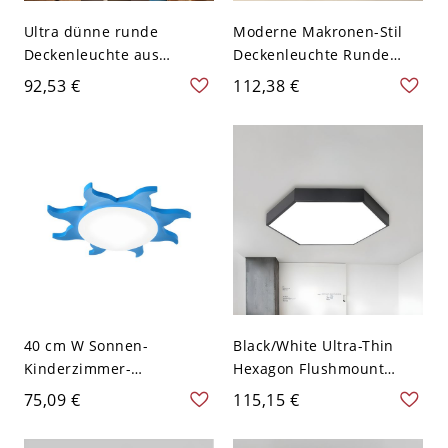
Ultra dünne runde
Moderne Makronen-Stil
Deckenleuchte aus
Deckenleuchte Runde
modernistischem Acryl
Form LED-Deckenleuchten
92,53 €
112,38 €
und Messing mit LED-
für Schlafzimmer - Weiß
Lichtquelle für
110V-120V 30,48 cm
Schlafzimmer in weißem
Weißlicht
Licht, 12" breit
40 cm W Sonnen-
Black/White Ultra-Thin
Kinderzimmer-
Hexagon Flushmount
Deckenleuchte Acryl LED
Macaroon 12"/16"/19.5"
75,09 €
115,15 €
Deckenleuchte in Blau,
Wide LED Metal Ceiling
Weißes Licht
Mounted Light in