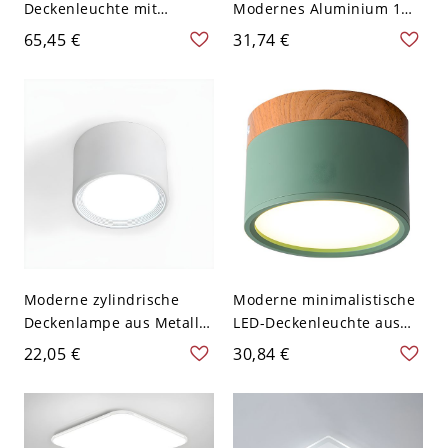
Deckenleuchte mit
Modernes Aluminium 1
Acrylschirm - Walnuss
Licht Flush Mount für
65,45 €
31,74 €
Farbe 110V-120V 22,86 cm
Studie Wohnzimmer -
Ring
Schwarz 110V-120V 7,62
cm Weißlicht
Moderne zylindrische
Moderne minimalistische
Deckenlampe aus Metall
LED-Deckenleuchte aus
mit 1 Licht für
lackiertem Aluminium mit
22,05 €
30,84 €
Restaurants - Weiß 110V-
Acrylschirm - Grün 110V-
120V 8,89 cm Weißlicht
120V Weißlicht