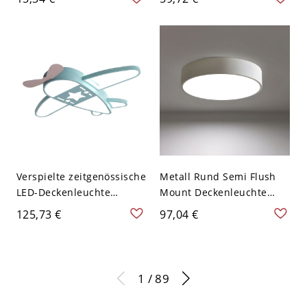
und Akzentbeleuchtung -
Deckenbeleuchtung für
Transparenz 110V-120V
das Büro - 110V-120V
Weißlicht
Schwarz 59,69 cm
Verspielte zeitgenössische
Metall Rund Semi Flush
LED-Deckenleuchte
Mount Deckenleuchte
Flugzeug, kreative
Nordic Style Schlafzimmer
125,73 €
97,04 €
Deckenleuchte für
Semi Flush Mount
Kinderzimmer - Blau
Deckenleuchte - Weiß
110V-120V 59,69 cm
110V-120V 22,86 cm
Weißlicht
1 / 89