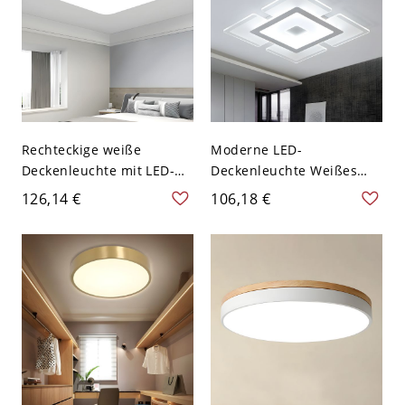
Rechteckige weiße
Moderne LED-
Deckenleuchte mit LED-
Deckenleuchte Weißes
Lichtquelle, modernes
Quadrat mit Acrylschirm
126,14 €
106,18 €
weißes Metall und Acryl-
in Weißlicht, 16,5" breit
Schirm - 110V-120V 39,37
cm Weißlicht