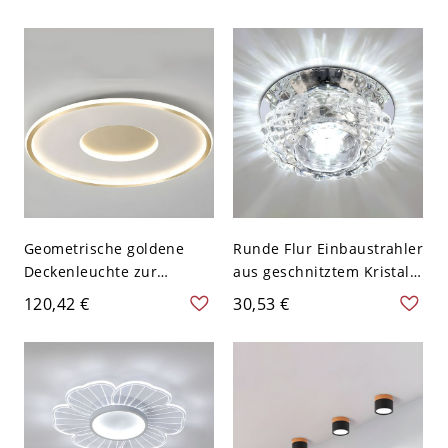
Mount with Round Acrylic
Ceiling Mount Light
Shade in Warm/White
Fixture with Acrylic Shade
Light - Grau 110V-120V
in Warm/White Light,
Weißlicht
12"/16"/19.5" W - 110V-
120V Rosa 30,48 cm
Weißlicht
Geometrische goldene
Runde Flur Einbaustrahler
Deckenleuchte zur
aus geschnitztem Kristall,
Deckenmontage mit
modernes LED-
120,42 €
30,53 €
weißem Silikongel-Schirm
Deckenlicht in Klar - 110V-
für Innenräume - 110V-
120V Transparenz
120V 46,99 cm Rund
Weißlicht
Weißlicht