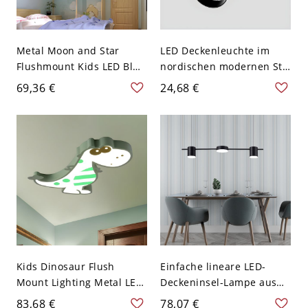
Metal Moon and Star
LED Deckenleuchte im
Flushmount Kids LED Blue
nordischen modernen Stil
Ceiling Lamp for Living
für den Innenbereich -
69,36 €
24,68 €
Room, White Light/Third
110V-120V Weiß Weißlicht
Gear/Remote Control
7w
Stepless Dimming - 110V-
120V Blau Weißlicht
Kids Dinosaur Flush
Einfache lineare LED-
Mount Lighting Metal LED
Deckeninsel-Lampe aus
Nursery Ceiling Light
Metall mit 3 Köpfen für
83,68 €
78,07 €