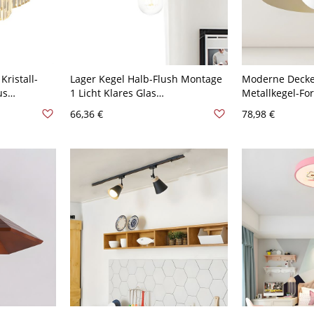
Kristall-
Lager Kegel Halb-Flush Montage
Moderne Decke
us
1 Licht Klares Glas
Metallkegel-For
Deckenleuchte in Bronze Finish
und Eisen-Schi
66,36 €
78,98 €
z 110V-120V
120V