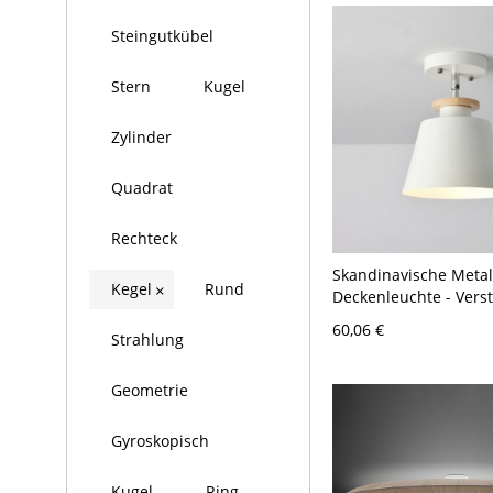
Steingutkübel
Stern
Kugel
Zylinder
Quadrat
Rechteck
Skandinavische Metal
Kegel
Rund
×
Deckenleuchte - Verst
Deckenleuchte für Flu
60,06 €
Strahlung
110V-120V
Geometrie
Gyroskopisch
Kugel
Ring