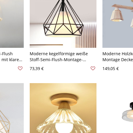
i-Flush
Moderne kegelförmige weiße
Moderne Holzke
 mit klarem
Stoff-Semi-Flush-Montage-
Montage Decke
e Eleganz
Deckenleuchte - Schwarz 110V-
Naturfarbe mi
73,39 €
149,05 €
V-120V
120V
Schirm - 110V-