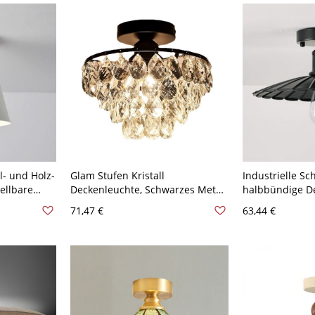
Kegel 20,32 cm
l- und Holz-
Glam Stufen Kristall
Industrielle S
ellbare
Deckenleuchte, Schwarzes Metall
halbbündige D
r - Weiß
& Kristall LED Lampe für
wetterfeste sc
71,47 €
63,44 €
Eingangsbereiche &
für Veranden &
Wohnzimmer - 110V-120V
110V-120V