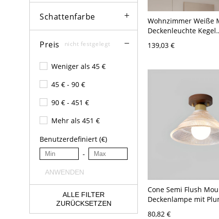
Schattenfarbe
Wohnzimmer Weiße M
Deckenleuchte Kegel
Wandleuchte mit Fer
Preis
nicht festgelegt
139,03 €
Stufenloses Dimmen, 
18"
Weniger als 45 €
45 € - 90 €
90 € - 451 €
Mehr als 451 €
Benutzerdefiniert (€)
-
ANWENDEN
Cone Semi Flush Mou
ALLE FILTER
Deckenlampe mit Plu
ZURÜCKSETZEN
Fixierung und Glassc
80,82 €
120V