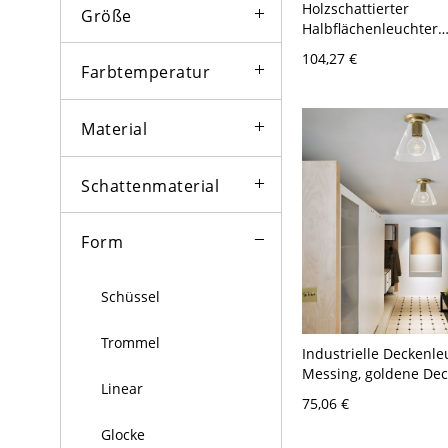
Holzschattierter
Größe
Halbflächenleuchter
Minimalistische brau
104,27 €
Halbflächenleuchte -
Farbtemperatur
120V Kegel
Material
Schattenmaterial
Form
Schüssel
Trommel
Industrielle Deckenle
Messing, goldene De
Linear
mit Rändeldetail für 
75,06 €
Eingangsbereich - De
120V
Glocke