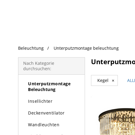
beliebte Produkte
Beleuchtung
Unterputzmontage beleuchtung
Beleuchtung
Unterputzmo
Kronleuchter
Nach Kategorie
durchsuchen:
Pendelleuchte
Kegel
×
ALL
Unterputzmontage
Beleuchtung
Insellichter
Deckenventilator
Wandleuchten