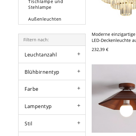
Tischlampe und
Stehlampe
Außenleuchten
Glühbirne
Moderne einzigartige 
Filtern nach:
LED-Deckenleuchte a
konischem Metall für
232,39 €
Innenräume - Schwar
Leuchtanzahl
50,8 cm
Blühbirnentyp
Farbe
Lampentyp
Stil