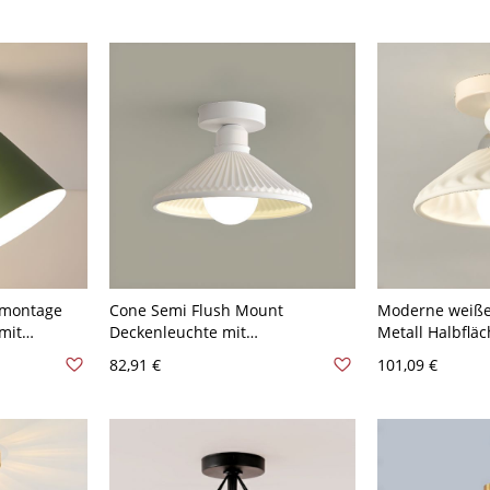
Körper/Globus
Wohnbereich - 
cm
nmontage
Cone Semi Flush Mount
Moderne weiße
mit
Deckenleuchte mit
Metall Halbfl
m und
Keramikschirm, 110-120V, Weiß
Deckenleuchte 
82,91 €
101,09 €
e für
Abwärtsrichtun
tstofflampe,
120V Kegel