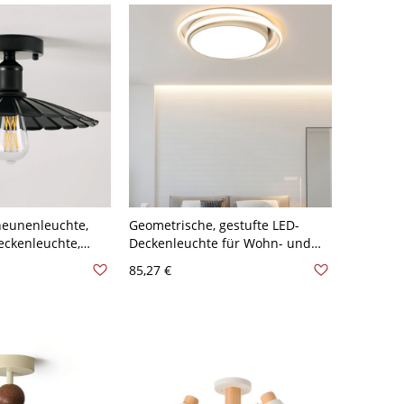
cheunenleuchte,
Geometrische, gestufte LED-
eckenleuchte,
Deckenleuchte für Wohn- und
hwarze Eisenlampe
Schlafzimmer - Weißlicht 40,64
85,27 €
 Eingänge - Kegel
cm 110V-120V