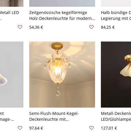
etall LED
Zeitgenössische kegel­förmige
Halb bündige 
Holz-Decken­leuchte für moderne
Legierung mit 
nbedienung
Dekoration, 110V-120V
den Wohnberei
54,36 €
84,25 €
110V-120V,
Kegel
nt
Semi-Flush-Mount-Kegel-
Metall-Deckenle
mage-
Deckenleuchte mit
LED/Glühlampe/
hirm, 110V-
Felsenkristallschirm und
Halbflächenmon
97,64 €
127,01 €
Goldarmatur, 110V-120V
regulär/himmli