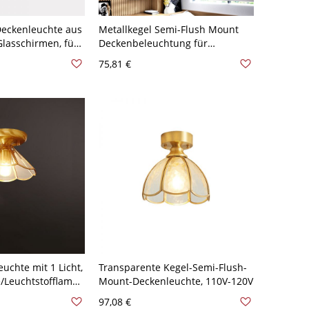
Deckenleuchte aus
Metallkegel Semi-Flush Mount
Glasschirmen, für
Deckenbeleuchtung für
ch - 3 110V-120V
Wohnzimmer - 3 110V-120V
75,81 €
uchte mit 1 Licht,
Transparente Kegel-Semi-Flush-
Leuchtstofflampe,
Mount-Deckenleuchte, 110V-120V
tage, Glasschirm,
97,08 €
scher