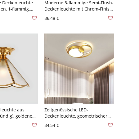
 Deckenleuchte
Moderne 3-flammige Semi-Flush-
en, 1-flammig,
Deckenleuchte mit Chrom-Finish
 für
und satinierten Schirmen - Kegel
86,48 €
- Rosa 110V-120V
110V-120V Mit Eingebauter
icht
Lichtquelle
leuchte aus
Zeitgenössische LED-
ündig), goldene
Deckenleuchte, geometrischer
 geätzten Details
Ring - Golden 110V-120V 40,64
84,54 €
ngangsbereich -
cm Weißlicht
l