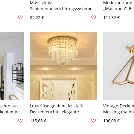
Massivholz-
Moderne runde
Schienenbeleuchtungssysteme
„Macaroon", Eis
ne
im nordischen Stil aus Eisen für
flache Montage,
82,22 €
111,32 €
 Braun 110V-
Wohnzimmer-Hintergrundwände
Arbeitszimmer 
und kommerzielle
30,48 cm Weißl
Geschäftsleuchten - Schwarz
110V-120V 2
uchte aus
Luxuriöse goldene Kristall-
Vintage-Decken
ckenlampe
Deckenleuchte, elegante
Messing (halbb
Flur und
Regentropfen-Deckenlampe für
Glasleuchte mit
115,68 €
106,03 €
sign 3 110V-
Flur, Schlafzimmer,
für Flur und Ei
Eingangsbereich - 110V-120V
110V-120V Kege