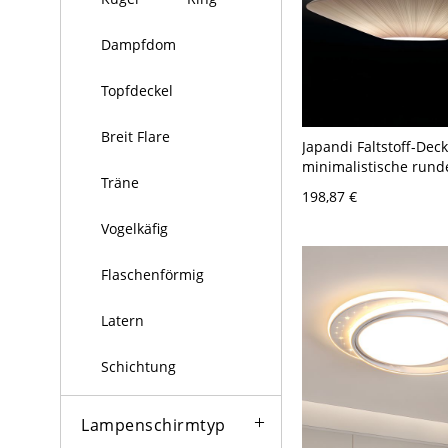
Dampfdom
Topfdeckel
Breit Flare
Japandi Faltstoff-Dec
minimalistische rund
Träne
für Wohnzimmerambi
198,87 €
110V-120V 59,69 cm
Vogelkäfig
Flaschenförmig
Latern
Schichtung
Lampenschirmtyp