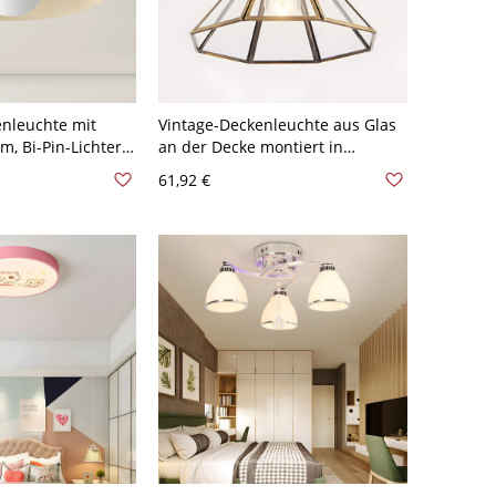
nleuchte mit
Vintage-Deckenleuchte aus Glas
m, Bi-Pin-Lichtern
an der Decke montiert in
rm - Beige 110V-
Messing - 110V-120V Kegel
61,92 €