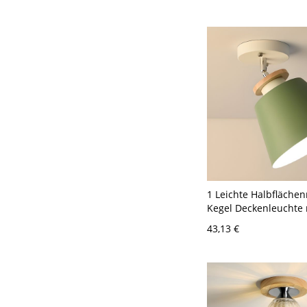
1 Leichte Halbfläche
Kegel Deckenleuchte 
eisenhaltigem Schir
43,13 €
weißem Metallgehäus
LED/Glühlampe/Leuch
110V-120V, Grün