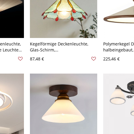
kenleuchte,
Kegelförmige Deckenleuchte,
Polymerkegel 
e Leuchte
Glas-Schirm,
halbeingebaut,
ente -
LED/Glühlampe/Leuchtstofflampe,
87,48 €
225,46 €
Goldfarben, 1 Licht im modernen
Stil, 110V-120V, Hellblau