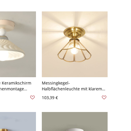
form für den
110V-120V 15,24
 Keramikschirm
Messingkegel-
ächenmontage
Halbflächenleuchte mit klarem
mit
Glasschirm für den traditionellen
103,39 €
g - Weiß 110V-
Einsatz zu Hause - 110V-120V