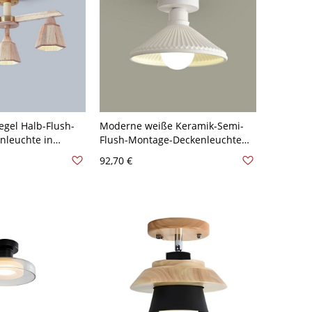
gel Halb-Flush-
Moderne weiße Keramik-Semi-
nleuchte in
Flush-Montage-Deckenleuchte
t Gummibaum-
mit 1 Schirm - Weiß 110V-120V
92,70 €
120V 3
Kegel