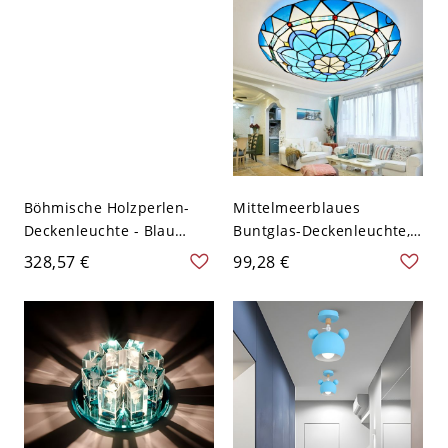
Böhmische Holzperlen-
Mittelmeerblaues
Deckenleuchte - Blau
Buntglas-Deckenleuchte,
110V-120V 38,1 cm
Tiffany-Stil-Deckenlampe -
328,57 €
99,28 €
110V-120V 30,48 cm
Weißlicht