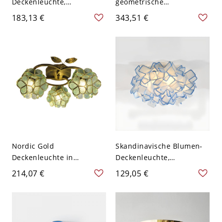
Deckenleuchte,
geometrische
Deckenlampe mit
Deckenleuchte,
183,13 €
343,51 €
strukturierten
mehrlagiger Blütenblatt-
Glasblütenblättern für
Schirm für sanftes,
sanftes, stimmungsvolles
stimmungsvolles Licht -
Licht - 110V-120V Blau 6
Blau 110V-120V Groß
Nordic Gold
Skandinavische Blumen-
Deckenleuchte in
Deckenleuchte,
Halbbündiger Montage,
Künstlerische
214,07 €
129,05 €
kreative dekorative
Geometrische
Leuchte für Flur und
Blütenschirm für
Schlafzimmer, warme
Schlafzimmer - Blau 110V-
Atmosphäre - Blau 110V-
120V 53,34 cm Weißlicht