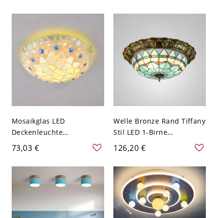
Lampen - 110V-120V 30,48
Schlafzimmer - Blau 110V-
cm Blau Weißlicht
120V
Mosaikglas LED
Welle Bronze Rand Tiffany
Deckenleuchte
Stil LED 1-Birne
Mediterraner Beiger
Deckenlampe Schale
73,03 €
126,20 €
Kuppel-Deckenleuchte -
Blaues Glas
110V-120V 30,48 cm
Deckenleuchte - Bronze
Weißlicht
110V-120V 40,64 cm
Weißlicht