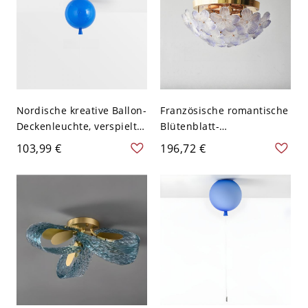
120V Blumen
Nordische kreative Ballon-
Französische romantische
Deckenleuchte, verspielte
Blütenblatt-
Kinderzimmerlampe mit
Deckenleuchte,
103,99 €
196,72 €
Zugschalter - Blau 110V-
mehrfarbige Eisen- und
120V 25,4 cm
Glaskunstlampe für
Schlafzimmer und
Esszimmer - 110V-120V
45,72 cm Blau