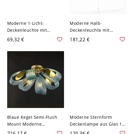
Moderne 1-Licht-
Moderne Halb-
Deckenleuchte mit
Deckenleuchte mit
Metallrahmen und
Acrylschirm, 1-Licht, LED-
69,32 €
181,22 €
Silikagel-Schirm - Blau
kompatibel - 20,32 cm
110V-120V 40,64 cm Wolke
Blau 110V-120V
Blaue Kegel Semi-Flush
Moderne Sternform
Mount Moderne
Deckenlampe aus Glas 1-
Deckenleuchte mit
Licht-Deckenbeleuchtung
716,17 €
120,36 €