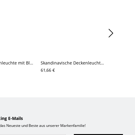
Vintage-Deckenleuchte mit Blumenmotiv, gerippte Glasblütenblätter für den Flur, goldfarbener Sockel
Skandinavische Deckenleuchte aus Massivholz, Japandi-Leuchte mit geripptem Glas für Flur und Schlafzimmer
61,66 €
120,27 €
ing E-Mails
 das Neueste und Beste aus unserer Markenfamilie!