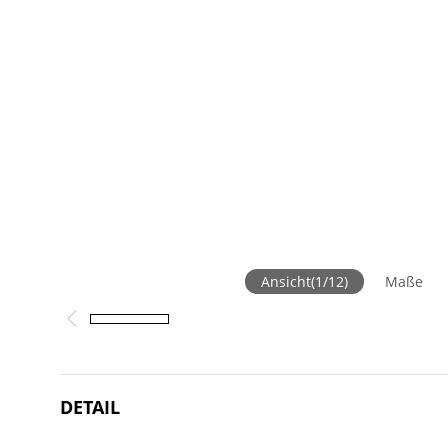
Ansicht
(
1
/
12
)
Maße
DETAIL