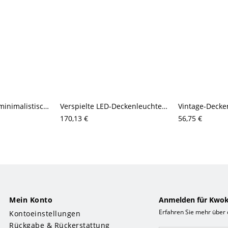
Zeitgenössische minimalistische LED-Deckenleuchte, geometrische Ringleuchte für niedrige Decken
Verspielte LED-Deckenleuchte (bündig), kreative Kinderzimmerleuchte mit 3D-Harzfigur & weicher Lichtstreuung
170,13 €
56,75 €
Mein Konto
Anmelden für Kwok
Erfahren Sie mehr über
Kontoeinstellungen
Rückgabe & Rückerstattung