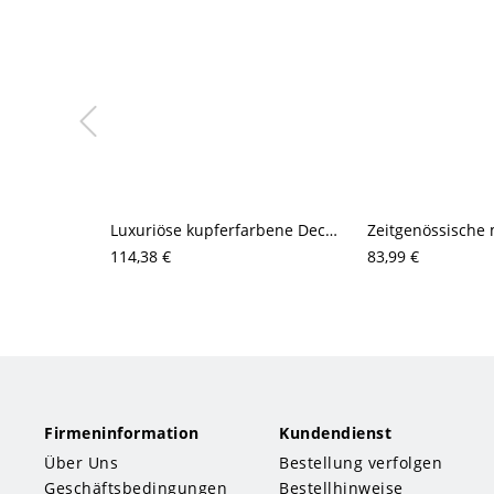
Luxuriöse kupferfarbene Deckenleuchte mit bündigem Aufbau und sternförmigem, facettiertem Acrylschirm
114,38 €
83,99 €
Firmeninformation
Kundendienst
Über Uns
Bestellung verfolgen
Geschäftsbedingungen
Bestellhinweise