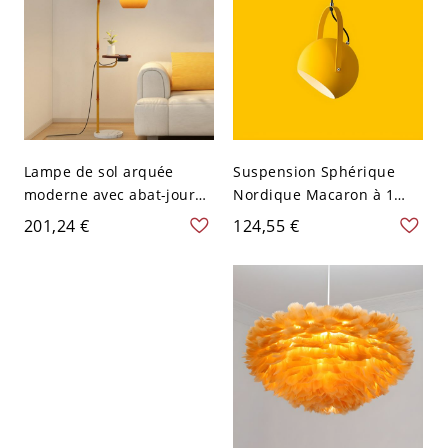
Lampe de sol arquée
Suspension Sphérique
moderne avec abat-jour
Nordique Macaron à 1
orange et base en marbre
Tête Lampe Suspendue en
201,24 €
124,55 €
pour salon - 110 V-120 V
Fer pour Restaurant - 110
avec Plateau Oui
V-120 V Jaune 20,32 cm