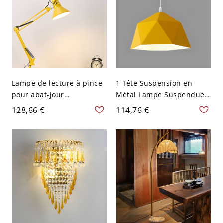
Lampe de lecture à pince
1 Tête Suspension en
pour abat-jour
Métal Lampe Suspendue
d'entonnoir
Style Moderne Forme
128,66 €
114,76 €
contemporaine en métal
Géométrique pour
avec bras pivotant, 1 tête,
Chambre - 110 V-120 V
éclairage de bureau
25,4 cm Jaune
d'étude en jaune