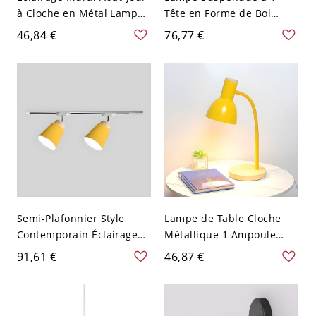
à Cloche en Métal Lampe
Tête en Forme de Bol
Murale 1 Tête Style
Suspension Nordique en
46,84 €
76,77 €
Macaron - 110 V-120 V
Métal - 110 V-120 V Jaune
Jaune
30,48 cm
Semi-Plafonnier Style
Lampe de Table Cloche
Contemporain Éclairage
Métallique 1 Ampoule
sur Rail Abat-Jour Cône en
Lampe de Bureau
91,61 €
46,87 €
Fer pour Salon - 2 Jaune
Nordique Macaron Base
110 V-120 V
Ronde en Bois - 110 V-120
V Prise secteur Jaune