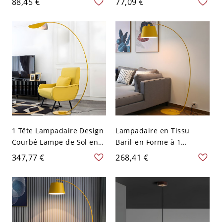
88,45 €
77,09 €
Tiffany, 1 tête - 110 V-120
Verre - 110 V-120 V Jaune
V Jaune 30,48 cm
Géométrique
1 Tête Lampadaire Design
Lampadaire en Tissu
Courbé Lampe de Sol en
Baril-en Forme à 1
Métal Style Macaron pour
Ampoule Lampe sur Pied
347,77 €
268,41 €
Salon - Jaune 110 V-120 V
Moderne Arquée en Métal
- 110 V-120 V Jaune