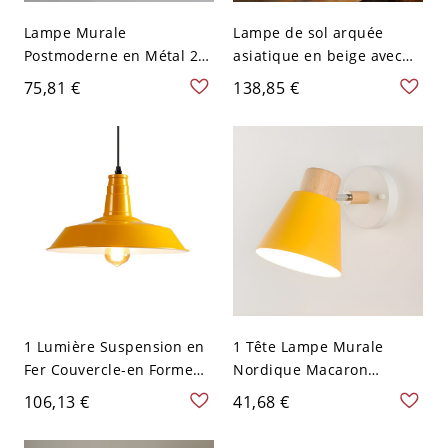
Lampe Murale
Lampe de sol arquée
Postmoderne en Métal 2-
asiatique en beige avec
Ampoule Applique Murale
abat-jour en tissu et base
75,81 €
138,85 €
Design de Frange en
en marbre pour salon -
Cristal - 110 V-120 V Jaune
110 V-120 V
1 Lumière Suspension en
1 Tête Lampe Murale
Fer Couvercle-en Forme
Nordique Macaron
Lampe Suspendue Style
Applique Cône Aluminium
106,13 €
41,68 €
Industriel - 110 V-120 V
pour Couloir - 110 V-120 V
Jaune 26,67 cm
Jaune