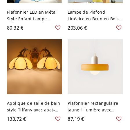
Plafonnier LED en Métal
Lampe de Plafond
Style Enfant Lampe
Linéaire en Brun en Bois
Encastrée en Forme
LED Luminaire Suspendu
80,32 €
203,06 €
d'Abeille pour Chambre -
Style Moderne pour Salle
Jaune 110 V-120 V Blanc
à Manger - 110 V-120 V
Bois 120,65 cm Gradation
à trois niveaux
Applique de salle de bain
Plafonnier rectangulaire
style Tiffany avec abat-
jaune 1 lumière avec
jour couleur beurre, 110V-
abat-jour vitreux et
133,72 €
87,19 €
120V
alimentation électrique
directe câblée, 110V-120V,