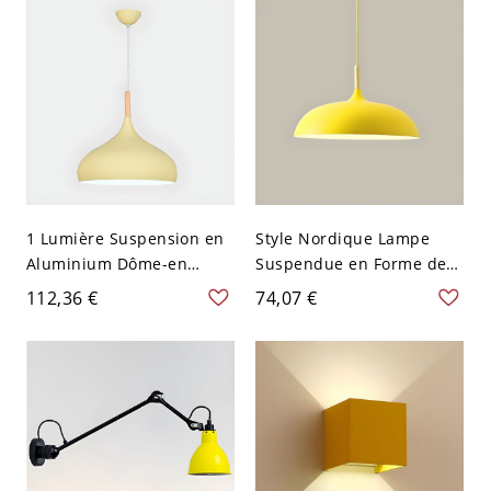
1 Lumière Suspension en
Style Nordique Lampe
Aluminium Dôme-en
Suspendue en Forme de
Forme Lampe Suspendue
Bol en Métal à 1 Tête
112,36 €
74,07 €
Nordique Macaron - 110
Suspension en Bois - 110
V-120 V Jaune 24,13 cm
V-120 V Jaune 35,56 cm