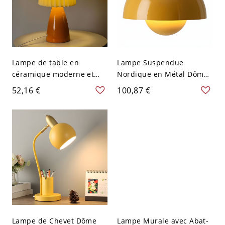
Lampe de table en
Lampe Suspendue
céramique moderne et
Nordique en Métal Dôme-
élégante avec abat-jour
en Forme Suspension à 1
52,16 €
100,87 €
en tissu plissé et
Lumière - 110 V-120 V
interrupteur à bascule
Jaune 25,4 cm
pour usage résidentiel -
110 V-120 V Jaune
Lampe de Chevet Dôme
Lampe Murale avec Abat-