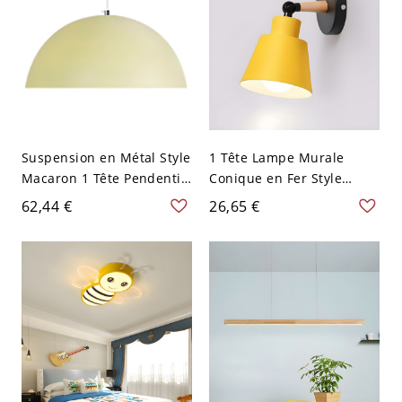
Suspension en Métal Style
1 Tête Lampe Murale
Macaron 1 Tête Pendentif
Conique en Fer Style
Suspendu en Forme de
Nordique Macaron
62,44 €
26,65 €
Dôme - 110 V-120 V Jaune
Applique pour Chevet -
30,48 cm
110 V-120 V Jaune