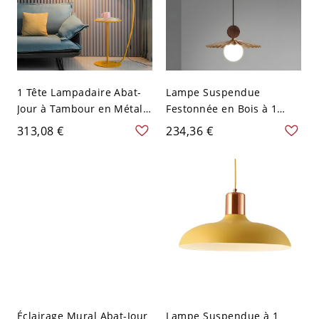
1 Tête Lampadaire Abat-
Lampe Suspendue
Jour à Tambour en Métal
Festonnée en Bois à 1
Lampe de Sol Style
Tête Suspension Moderne
313,08 €
234,36 €
Nordique - 110 V-120 V
pour Cuisine - 110 V-120 V
Jaune Avec plateau
21,59 cm
Éclairage Mural Abat-Jour
Lampe Suspendue à 1