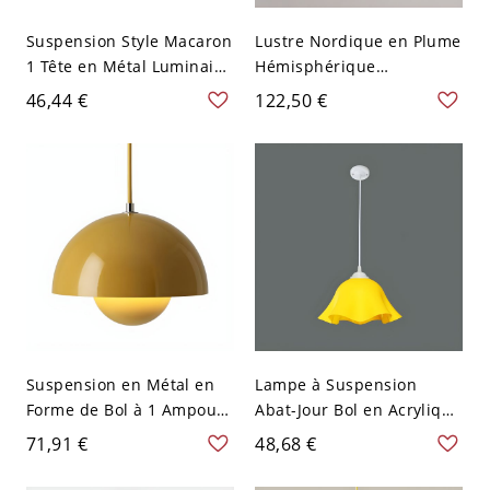
Suspension Style Macaron
Lustre Nordique en Plume
1 Tête en Métal Luminaire
Hémisphérique
Suspendu en Forme
Suspension pour
46,44 €
122,50 €
Conique - 110 V-120 V
Chambre - 110 V-120 V
Jaune
Jaune 30,48 cm
Suspension en Métal en
Lampe à Suspension
Forme de Bol à 1 Ampoule
Abat-Jour Bol en Acrylique
Moderne Lampe
1 Lumière Luminaire de
71,91 €
48,68 €
Suspendue d'Intérieur -
Plafond Moderne - 110 V-
110 V-120 V Jaune
120 V Jaune