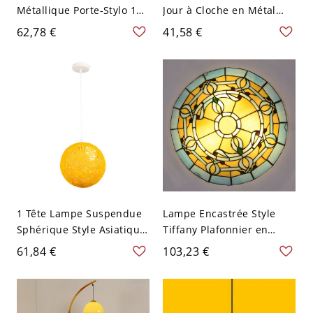
Métallique Porte-Stylo 1
Jour à Cloche en Métal
Tête Lampe de Bureau
Luminaire Mural en Bois à
62,78 €
41,58 €
Style Nordique Macaron -
1 Tête Style Macaron - 110
110 V-120 V Prise secteur
V-120 V Bois Clair Jaune
Jaune
1 Tête Lampe Suspendue
Lampe Encastrée Style
Sphérique Style Asiatique
Tiffany Plafonnier en
en Rotin Suspension pour
Forme de Bol en Verre
61,84 €
103,23 €
Restaurant - 110 V-120 V
Multicolore - Jaune 110 V-
Jaune
120 V 30,48 cm