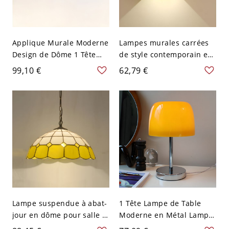
Applique Murale Moderne
Lampes murales carrées
Design de Dôme 1 Tête
de style contemporain en
Lampe Murale à Bras
métal avec 2 lumières -
99,10 €
62,79 €
Pivotant en Métal - Jaune
110 V-120 V Jaune 10,16
110 V-120 V 40,64+20,32
cm
cm
Lampe suspendue à abat-
1 Tête Lampe de Table
jour en dôme pour salle à
Moderne en Métal Lampe
manger, en verre teinté
de Chevet à Abat-Jour en