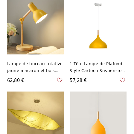
Lampe de bureau rotative
1-Tête Lampe de Plafond
jaune macaron et bois
Style Cartoon Suspension
pour étude légère avec
Abat-Jour Oignon
62,80 €
57,28 €
abat-jour en métal
Métallique - 110 V-120 V
Jaune 24,13 cm