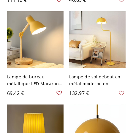
Métal Style Enfant - 110 V-
Forme Conique - 110 V-
120 V 15,24 cm Jaune
120 V Jaune
Lampe de bureau
Lampe de sol debout en
métallique LED Macaron
métal moderne en
avec bras en bois rotatif,
blanc/rouge/jaune/vert
69,42 €
132,97 €
finition jaune
avec abat-jour en forme
de bol - 110 V-120 V Jaune