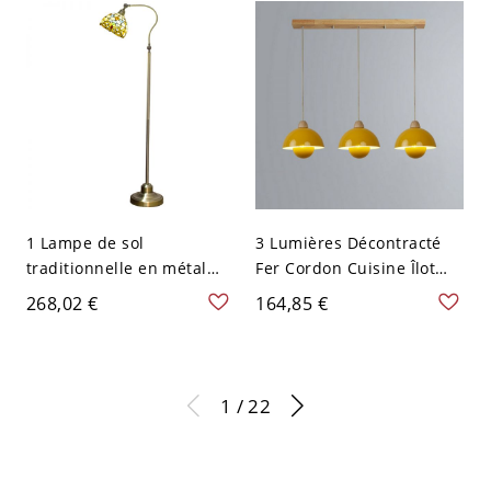
grand, blanc-jaune
1 Lampe de sol
3 Lumières Décontracté
traditionnelle en métal
Fer Cordon Cuisine Îlot
léger avec abat-jour en
Pendentif avec Abat-jour
268,02 €
164,85 €
verre de couleur citron et
Jaune, 110V-120V, Jaune
interrupteur au pied dans
un style Tiffany,
interrupteur inclus, 110V-
1 / 22
120V, jaune