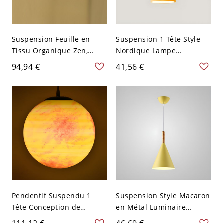
Suspension Feuille en
Suspension 1 Tête Style
Tissu Organique Zen,
Nordique Lampe
Lampe Ambiante Douce -
Suspendue en Métal en
94,94 €
41,56 €
Jaune 110 V-120 V 60,96
Forme d'Entonnoir - 110
cm
V-120 V Jaune
Pendentif Suspendu 1
Suspension Style Macaron
Tête Conception de
en Métal Luminaire
Planète Suspension en
Suspendu 1 Tête en
111,12 €
46,69 €