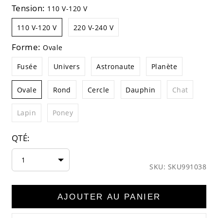
Tension:
110 V-120 V
110 V-120 V
220 V-240 V
Forme:
Ovale
Fusée
Univers
Astronaute
Planète
Ovale
Rond
Cercle
Dauphin
Chat
Lapin
Poney
QTÉ:
1
SKU: SKU991038
AJOUTER AU PANIER