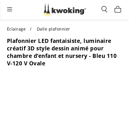
Éclairage extérieur
Éclairage intérieur
Meubles de salon
TOUS LES MEUBLES DE SALON
Acheter par catégorie
TOUT L'ÉCLAIRAGE POUR
Éclairage
Dalle plafonnier
D'AUTRES ESPACES
Plafonnier LED fantaisiste, luminaire
MEILLEURS CHOIX
ACHETEZ PAR STYLE
créatif 3D style dessin animé pour
ACHETEZ PAR CATÉGORIE
chambre d’enfant et nursery - Bleu 110
ACHETEZ PAR STYLE
Shop by Colors
V-120 V Ovale
ACHETEZ PAR STYLE
Acheter par fonctionnalités
ACHETEZ PAR DESIGN
ACHETEZ PAR COULEUR
Acheter par matériau
ACHETER PAR DIMENSIONS