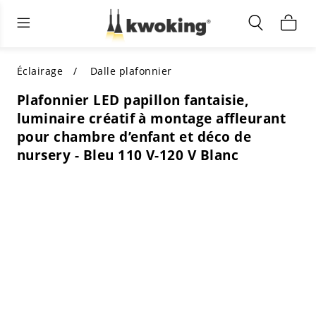
Éclairage extérieur
Éclairage intérieur
Meubles de salon
TOUS LES MEUBLES DE SALON
Acheter par catégorie
TOUT L'ÉCLAIRAGE POUR
Éclairage
Dalle plafonnier
D'AUTRES ESPACES
Plafonnier LED papillon fantaisie,
MEILLEURS CHOIX
ACHETEZ PAR STYLE
luminaire créatif à montage affleurant
ACHETEZ PAR CATÉGORIE
pour chambre d’enfant et déco de
ACHETEZ PAR STYLE
Shop by Colors
nursery - Bleu 110 V-120 V Blanc
ACHETEZ PAR STYLE
Acheter par fonctionnalités
ACHETEZ PAR DESIGN
ACHETEZ PAR COULEUR
Acheter par matériau
ACHETER PAR DIMENSIONS