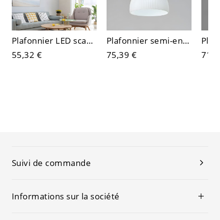
Plafonnier LED scandinave ultra-fin, luminaire rond mat pour plafonds bas
Plafonnier semi-encastré en bois scandinave, luminaire de plafond en verre blanc cannelé pour couloir, chambre, entrée
55,32 €
75,39 €
71,2
Suivi de commande
Informations sur la société