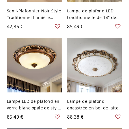
Semi-Plafonnier Noir Style
Lampe de plafond LED
Traditionnel Lumière
traditionnelle de 14" de
Semi-Encastrée au
large avec verre opale
42,86 €
85,49 €
Plafond Abat-Jour en
blanc et montage
Verre 1 Tête - Noir 110 V-
encastré marron
120 V Verre de Vin
Lampe LED de plafond en
Lampe de plafond
verre blanc opale de style
encastrée en bol de laiton
rétro avec bol de montage
vintage avec verre givré et
85,49 €
88,38 €
encastré de 14 pouces de
LED, lumière blanche, 15"
largeur en brun
L