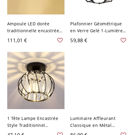
Ampoule LED dorée
Plafonnier Géométrique
traditionnelle encastrée
en Verre Gelé 1-Lumière
au plafond avec abat-jour
Lampe Encastrée
111,01 €
59,88 €
en verre dépoli blanc -
Traditionnelle pour Cour -
110 V-120 V 30,48 cm
110 V-120 V Noir 22,86 cm
1 Tête Lampe Encastrée
Luminaire Affleurant
Style Traditionnel
Classique en Métal
Plafonnier Cylindre en
Sculpté Plafonnier avec
47,10 €
86,90 €