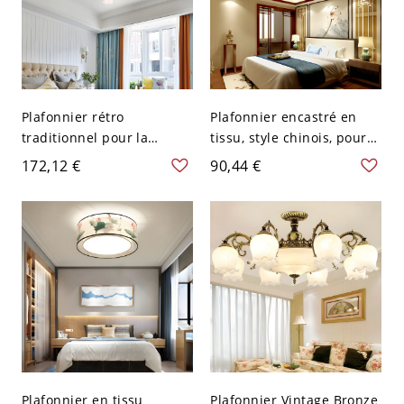
Plafonnier rétro
Plafonnier encastré en
traditionnel pour la
tissu, style chinois, pour
maison, avec abat-jour en
salon et salle à manger -
172,12 €
90,44 €
verre, pour chambre et
110 V-120 V Jaune Carré
salon - 110 V-120 V 4
40,64 cm
Plafonnier en tissu
Plafonnier Vintage Bronze