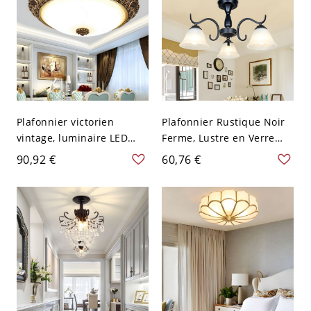
Plafonnier victorien
Plafonnier Rustique Noir
vintage, luminaire LED
Ferme, Lustre en Verre
bronze antique avec abat-
Givré pour Chambre - 110
90,92 €
60,76 €
jour en verre dépoli - 110
V-120 V Cloche 3
V-120 V 34,29 cm Blanc