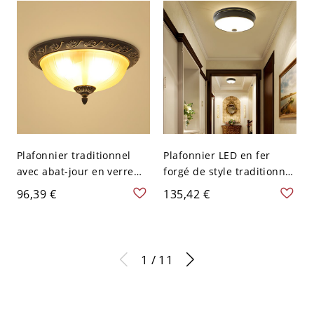
Plafonnier traditionnel
Plafonnier LED en fer
avec abat-jour en verre
forgé de style traditionnel
pour salon -
avec verre circulaire pour
96,39 €
135,42 €
Classique/Traditionnel
espaces intérieurs - Noir
110 V-120 V
110 V-120 V 26,67 cm
1 / 11