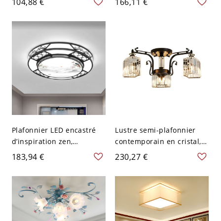
104,88 €
166,11 €
ornementale avec vasque
métallique décorative -
en verre dépoli - 110 V-
Disque Plat L 110 V-120 V
120 V Café petit
Plafonnier LED encastré
Lustre semi-plafonnier
d’inspiration zen,
contemporain en cristal,
diffuseur artistique
plafonnier en métal noir
183,94 €
230,27 €
paysage à l’encre avec
avec prismes
cadre en métal noir - 110
géométriques - Noir 110
V-120 V 50,8 cm Rond
V-120 V 3
Blanc