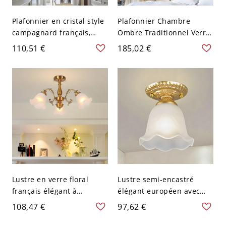
Plafonnier en cristal style
Plafonnier Chambre
campagnard français,
Ombre Traditionnel Verre
luminaire en métal pour
Laiton - Laiton 110 V-120 V
110,51 €
185,02 €
couloir ou chambre, style
Plafonnier Fleur
traditionnel glamour -
Noir 110 V-120 V A
Lustre en verre floral
Lustre semi-encastré
français élégant à
élégant européen avec
plusieurs lumières pour
abat-jours en verre dépoli
108,47 €
97,62 €
salles à manger et salons
floral et finition dorée -
- 110 V-120 V Or 3
110 V-120 V 1