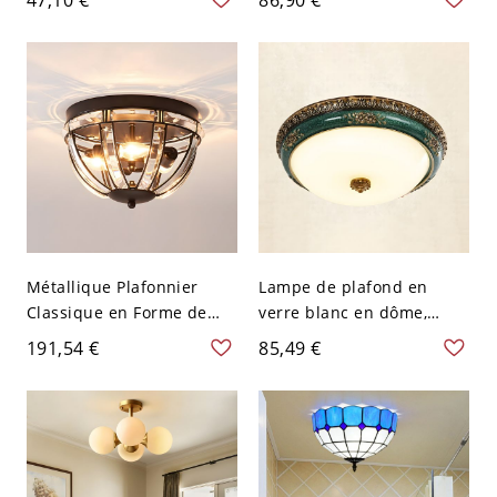
Cristal Clair avec Cage
Abat-Jour de Bol en Verre
Sphérique - Noir 110 V-
Dépoli - 110 V-120 V
120 V
Bronze 31,75 cm
Métallique Plafonnier
Lampe de plafond en
Classique en Forme de
verre blanc en dôme,
Cage de Bol Luminaire
luminaire LED pour
191,54 €
85,49 €
Encastré avec Décor de
grande pièce de
Cristal Clair - 110 V-120 V
campagne, montage
3 Noir
encastré en vert, 14" de
large