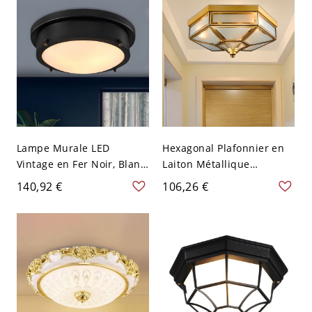
110 V-120 V
Lampe Murale LED
Hexagonal Plafonnier en
Vintage en Fer Noir, Blanc
Laiton Métallique
10" pour Couloir
Traditionnel à 3/4
140,92 €
106,26 €
Ampoules Lampe
Encastrée avec Abat-Jour
en Verre Dépoli - Laiton
110 V-120 V 35,56 cm