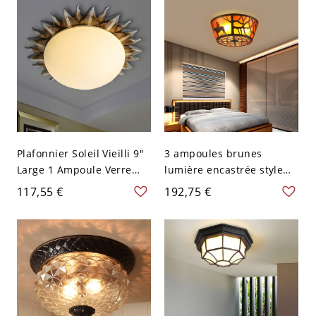
Plafonnier Soleil Vieilli 9"
3 ampoules brunes
Large 1 Ampoule Verre
lumière encastrée style
Laité Montage Encastré
rustique motif cheval
117,55 €
192,75 €
Blanc
gravé plafonnier kit