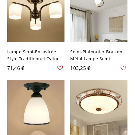
Lampe Semi-Encastrée
Semi-Plafonnier Bras en
Style Traditionnel Cylindre
Métal Lampe Semi-
en Verre Blanc Semi-
Encastrée au Plafond
71,46 €
103,25 €
Plafonnier Spoutnik en
Design d'Ampoule Nue
Noir - Noir 110 V-120 V 3
Style Moderne - Noir 110
V-120 V 3