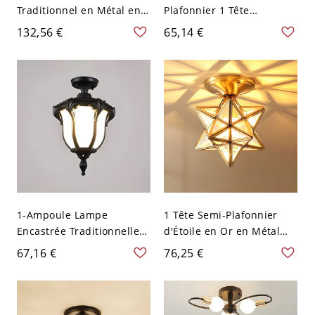
Traditionnel en Métal en
Plafonnier 1 Tête
Laiton Luminaire Encastré
Luminaire Encastré Abat-
132,56 €
65,14 €
pour Chambre - 110 V-120
Jour en Tissu Noir - 110 V-
V Dia 50,8 cm Côtelé
120 V Fleur de Prunier
Carré
1-Ampoule Lampe
1 Tête Semi-Plafonnier
Encastrée Traditionnelle
d'Étoile en Or en Métal
Semi-Plafonnier Urne en
Style Colonial avec Abat-
67,16 €
76,25 €
Verre Blanc - 110 V-120 V
Jour en Verre - Or 110 V-
Noir 19,05 cm
120 V Verre Transparent
20,32 cm