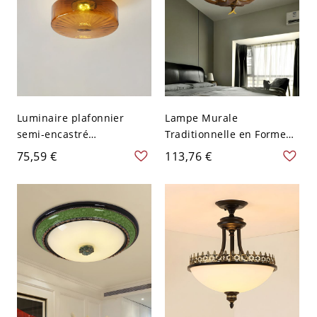
Luminaire plafonnier
Lampe Murale
semi-encastré
Traditionnelle en Forme
traditionnel en ambre
de Bol en Verre Dépoli à 3
75,59 €
113,76 €
avec abat-jour en verre
Lumières Plafonnier en
transparent - 110 V-120 V
Rotin de Bambou avec
20,32 cm
Design de Ramure - Brun
110 V-120 V 31,75 cm