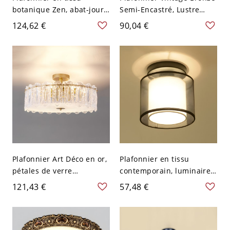
botanique Zen, abat-jour
Semi-Encastré, Lustre
lotus artistique & lumière
Rustique avec Abat-jours
124,62 €
90,04 €
douce sans
en Verre Givré - 110 V-120
éblouissement - 110 V-120
V 3
V 20,32 cm Rond sans
Franges
Plafonnier Art Déco en or,
Plafonnier en tissu
pétales de verre
contemporain, luminaire
festonnés et diffuseur
géométrique pour
121,43 €
57,48 €
givré - Semi-Plafonnier
chambre et couloir - Noir
110 V-120 V 40,64 cm
110 V-120 V Rond