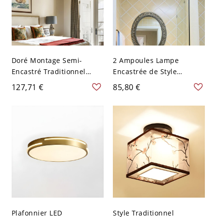
Doré Montage Semi-
2 Ampoules Lampe
Encastré Traditionnel
Encastrée de Style
Radial en Métal à 4
Traditionnel en Forme de
127,71 €
85,80 €
Lumières Semi-Plafonnier
Dôme en Verre Jaune/Bleu
avec Abat-Jour de Boule
Plafonnier pour Chambre
en Verre Dépoli - Or 110
- Bleu 110 V-120 V
V-120 V
Plafonnier LED
Style Traditionnel