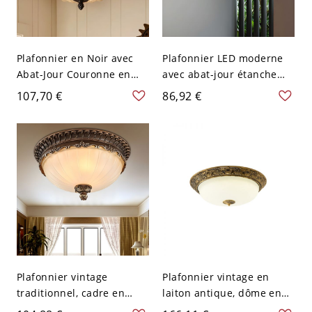
Plafonnier en Noir avec
Plafonnier LED moderne
Abat-Jour Couronne en
avec abat-jour étanche
Verre à Treillis Lampe
pour cour et balcon - 110
107,70 €
86,92 €
Encastrée à 2 Ampoules
V-120 V Noir 22,86 cm
Style Traditionnel - Noir
110 V-120 V
Plafonnier vintage
Plafonnier vintage en
traditionnel, cadre en
laiton antique, dôme en
résine sculptée
verre dépoli avec bordure