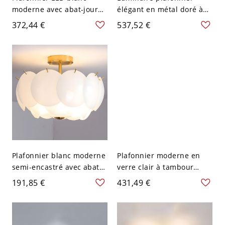
moderne avec abat-jour
élégant en métal doré à
en acrylique pour usage
cristaux - 110 V-120 V
372,44 €
537,52 €
résidentiel - 110 V-120 V
59,69 cm
40,64 cm Blanc
Plafonnier blanc moderne
Plafonnier moderne en
semi-encastré avec abat-
verre clair à tambour
jour en verre blanc - 110
semi-encastré pour salon
191,85 €
431,49 €
V-120 V 40,64 cm Couches
- 110 V-120 V 50,8 cm
Couches