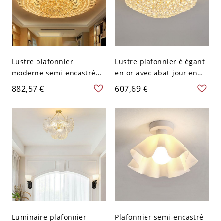
Lustre plafonnier
Lustre plafonnier élégant
moderne semi-encastré
en or avec abat-jour en
en cristal doré avec abat-
cristal transparent - 110
882,57 €
607,69 €
jour en verre dépoli - 110
V-120 V 49,53 cm
V-120 V 100,33 cm
Luminaire plafonnier
Plafonnier semi-encastré