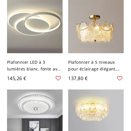
120 V 109,22 cm Gradation
à trois niveaux
Plafonnier LED à 3
Plafonnier à 5 niveaux
lumières blanc, fonte avec
pour éclairage élégant,
abat-jour en plastique,
110V-120V, 16"
145,26 €
137,80 €
lumière vive, 110V-120V