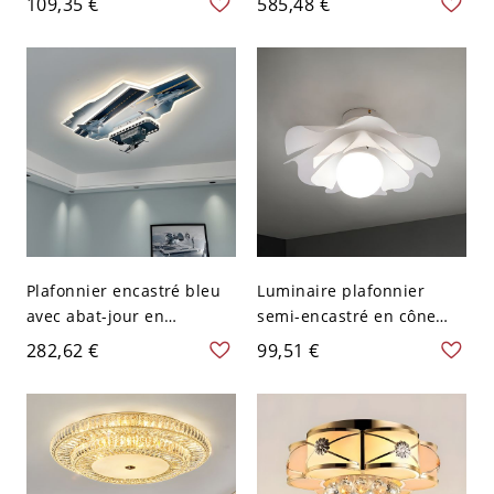
109,35 €
585,48 €
clair - 110 V-120 V
cristal clair - 110 V-120 V
Couches
80,01 cm
Plafonnier encastré bleu
Luminaire plafonnier
avec abat-jour en
semi-encastré en cône
acrylique - Style moderne
métallique moderne pour
282,62 €
99,51 €
pour usage résidentiel -
une décoration intérieure
110 V-120 V
contemporaine - 110 V-
120 V 41,91 cm