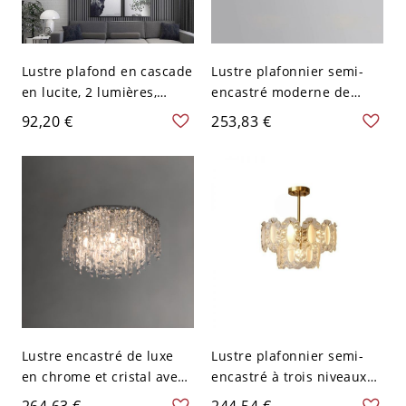
Lustre plafond en cascade
Lustre plafonnier semi-
en lucite, 2 lumières,
encastré moderne de
110V-120V
niveau Or avec abat-jour
92,20 €
253,83 €
en cristal transparent -
110 V-120 V 49,53 cm
Lustre encastré de luxe
Lustre plafonnier semi-
en chrome et cristal avec
encastré à trois niveaux
5 lumières, 110V-120V, 16"
en or élégant avec abat-
264,63 €
244,54 €