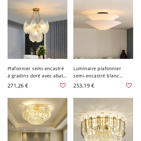
110 V-120 V 45,72 cm
Plafonnier semi-encastré
Luminaire plafonnier
à gradins doré avec abat-
semi-encastré blanc
jour en verre clair - 110 V-
élégant à plusieurs
271,26 €
253,19 €
120 V 45,72 cm
niveaux pour maisons
modernes - 110 V-120 V
49,53 cm