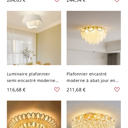
jour en verre transparent
- 110 V-120 V 40,64 cm
Style 1
Luminaire plafonnier
Plafonnier encastré
semi-encastré moderne
moderne à abat-jour en
blanc à 3 lumières
verre dépoli, de catégorie
116,68 €
211,68 €
LED/incandescentes/fluor
Or - 110 V-120 V 50,8 cm
escentes - 110 V-120 V
50,8 cm