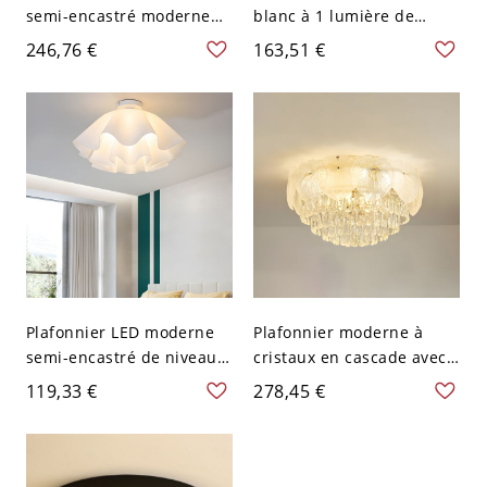
semi-encastré moderne
blanc à 1 lumière de
en verre transparent avec
niveau 1 de style moderne
246,76 €
163,51 €
base d'ampoule E12/E14 -
pour usage résidentiel -
5" - 110 V-120 V 45,72 cm
110 V-120 V 30,48 cm
Plafonnier LED moderne
Plafonnier moderne à
semi-encastré de niveau
cristaux en cascade avec
blanc avec abat-jour en
abat-jour transparent -
119,33 €
278,45 €
acrylique - 110 V-120 V
110 V-120 V 49,53 cm
35,56 cm