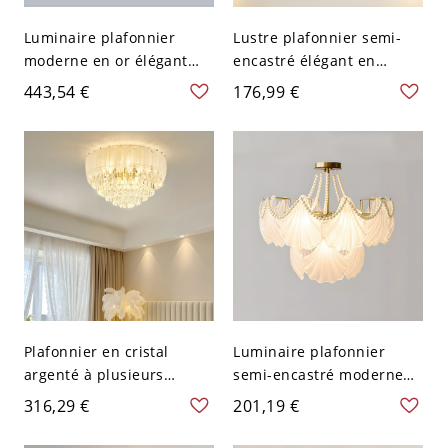
Luminaire plafonnier
Lustre plafonnier semi-
moderne en or élégant
encastré élégant en
avec abat-jour en verre
cristal doré avec 3
443,54 €
176,99 €
dépoli - 110 V-120 V 6
lumières suspendues à
LED - 110 V-120 V
Plafonnier en cristal
Luminaire plafonnier
argenté à plusieurs
semi-encastré moderne
niveaux avec abat-jour en
en verre clair à niveaux
316,29 €
201,19 €
verre clair - 110 V-120 V
étagés éblouissant en or
49,53 cm
pour l'éclairage intérieur -