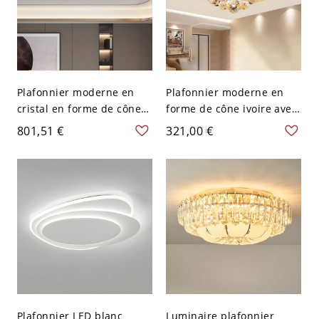
Plafonnier moderne en
Plafonnier moderne en
cristal en forme de cône
forme de cône ivoire avec
avec abat-jour
abat-jour en verre blanc
801,51 €
321,00 €
transparent - 110 V-120 V
et ampoules LED - 1
80,01 cm
Couche 110 V-120 V 40,64
cm
Plafonnier LED blanc
Luminaire plafonnier