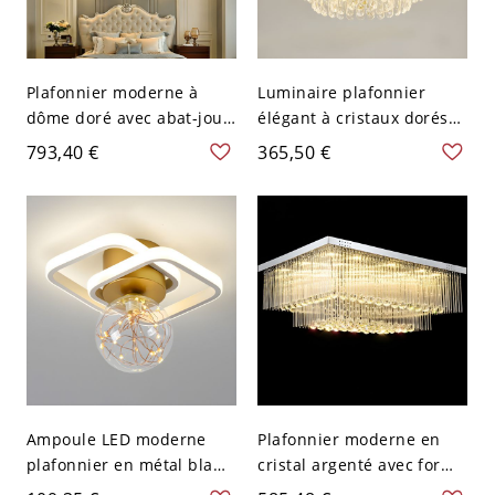
Plafonnier moderne à
Luminaire plafonnier
dôme doré avec abat-jour
élégant à cristaux dorés
en cristal - 110 V-120 V
en cascade avec abat-jour
793,40 €
365,50 €
74,93 cm 2 Couches
transparent pour
intérieurs modernes - 110
V-120 V 45,72 cm
Ampoule LED moderne
Plafonnier moderne en
plafonnier en métal blanc
cristal argenté avec forme
avec abat-jour en verre
en niveaux et abat-jour en