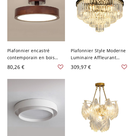
Plafonnier encastré
Plafonnier Style Moderne
contemporain en bois
Luminaire Affleurant
avec abat-jour en
Design de Cône Abat-Jour
80,26 €
309,97 €
acrylique LED - Couleur
en Cristal - Noir 110 V-120
de Noyer 110 V-120 V
V 60,96 cm
22,86 cm Couches