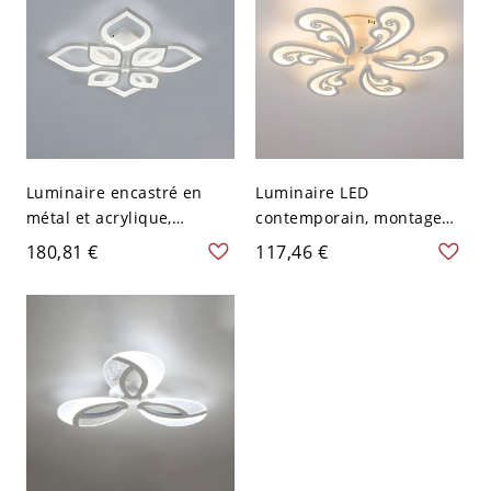
Luminaire encastré en
Luminaire LED
métal et acrylique,
contemporain, montage
intérieur, en blanc - 110
encastré intérieur au
180,81 €
117,46 €
V-120 V 69,85 cm Blanc
plafond en blanc - 110 V-
120 V 6 Blanc