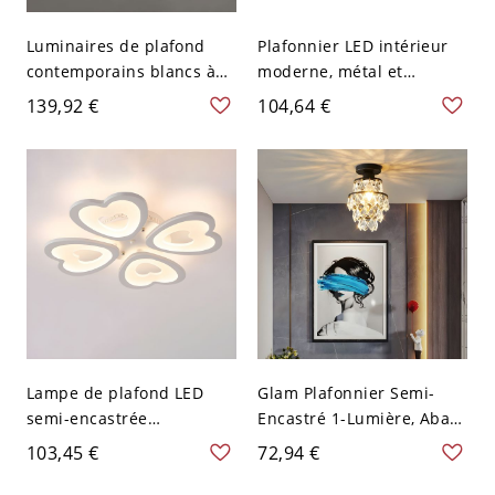
Luminaires de plafond
Plafonnier LED intérieur
contemporains blancs à
moderne, métal et
montage encastré -
acrylique en brun - 110 V-
139,92 €
104,64 €
Éclairage semi-encastré
120 V 4 Blanc
intérieur - 110 V-120 V 3
Blanc
Lampe de plafond LED
Glam Plafonnier Semi-
semi-encastrée
Encastré 1-Lumière, Abat-
contemporaine en blanc
Jour en Verre Clair Semi-
103,45 €
72,94 €
pour l'intérieur - 110 V-
Encastré en Noir et Or -
120 V 4 Blanc
Noir 110 V-120 V Cône