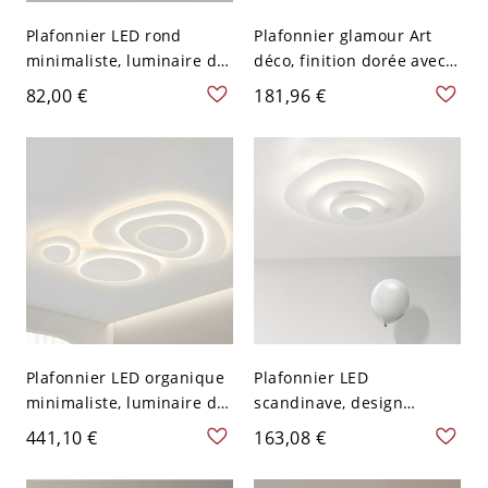
Plafonnier LED rond
Plafonnier glamour Art
minimaliste, luminaire de
déco, finition dorée avec
plafond à double anneau
feuilles de ginkgo en
82,00 €
181,96 €
superposé avec abat-jour
verre texturé, pour salon
en acrylique - 110 V-120 V
ou chambre - 110 V-120 V
40,64 cm Blanc
50,8 cm
Plafonnier LED organique
Plafonnier LED
minimaliste, luminaire de
scandinave, design
plafond en galets
anneaux blancs pour
441,10 €
163,08 €
superposés avec lueur
chambre salon - 46,99 cm
ambiante douce - 110 V-
110 V-120 V Blanc