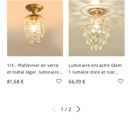
1/3 - Plafonnier en verre
Luminaire encastré Glam
et métal léger, luminaire
1 lumière doré et noir
intérieur en or et noir -
avec abat-jour en verre
81,68 €
66,09 €
110 V-120 V Linéaire
clair - 110 V-120 V 17,78
cm
1 / 2