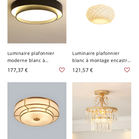
Luminaire plafonnier
Luminaire plafonnier
moderne blanc à
blanc à montage encastré
plusieurs niveaux avec
avec abat-jour en
177,37 €
121,57 €
abat-jour en acrylique et
acrylique pour maison
ampoules LED - Noir 110
moderne - 110 V-120 V
V-120 V 40,64 cm
30,48 cm