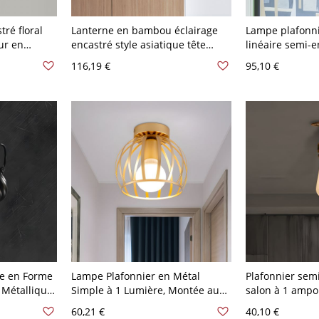
tré floral
Lanterne en bambou éclairage
Lampe plafonni
ur en
encastré style asiatique tête
linéaire semi-e
li pour
unique 16" de large lampe jaune
forgé, rouille i
116,19 €
95,10 €
e bébé -
à montage encastré avec abat-
pivotant à 1 têt
jour cylindrique intérieur
e en Forme
Lampe Plafonnier en Métal
Plafonnier sem
 Métallique
Simple à 1 Lumière, Montée au
salon à 1 ampo
Ampoule
Plafond, Cage de Tambour en Or
antique, tuyau 
60,21 €
40,10 €
r 110 V-120 V
Semi-Encastrée