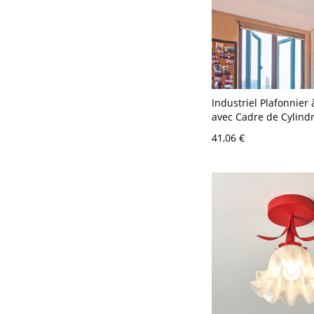
Industriel Plafonnier 
avec Cadre de Cylind
Hexagonal en Cuivre
41,06 €
Métallique Montage 
Encastré Intérieur - 
110 V-120 V