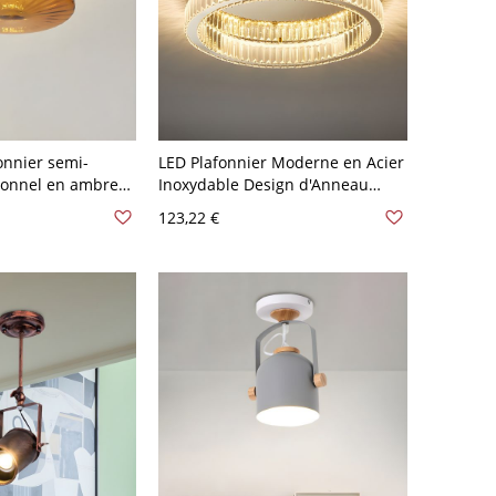
onnier semi-
LED Plafonnier Moderne en Acier
tionnel en ambre
Inoxydable Design d'Anneau
en verre
Luminaire Encastré en Or Décor
123,22 €
10 V-120 V 20,32
en Cristal - Or 110 V-120 V 40,64
cm Gradation Progressive