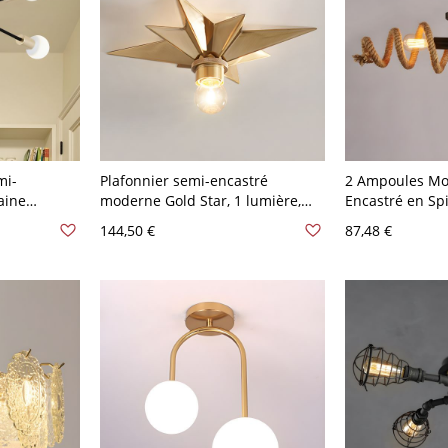
mi-
Plafonnier semi-encastré
2 Ampoules Mo
aine
moderne Gold Star, 1 lumière,
Encastré en Sp
4 têtes
10-14 pouces,
Chanvre Brun S
144,50 €
87,48 €
 salon
LED/incandescent/fluorescent -
Industriel Intér
110 V-120 V
Brun