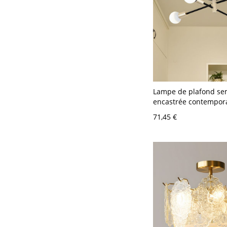
Lampe de plafond se
encastrée contempor
Sputnik métallique à 
71,45 €
noires et dorées pour