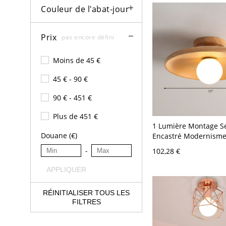
Couleur de l'abat-jour
Prix
pas encore défini
Moins de 45 €
45 € - 90 €
90 € - 451 €
Plus de 451 €
1 Lumière Montage S
Douane (€)
Encastré Modernisme
de Disque en Bois Se
-
102,28 €
Plafonnier pour Cuisi
120 V Bois
APPLIQUER
RÉINITIALISER TOUS LES
FILTRES