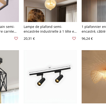
ain semi-
Lampe de plafond semi-
1 plafonnier en
re carrée
encastrée industrielle à 1 tête en
encastré, câblé
 ampoule
métal nu noir
chambre princip
20,31 €
96,24 €
120 V Gradation
Rond