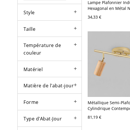
Lampe Plafonnier Indu
Hexagonal en Métal N
Style
Design de Cage pour 
34,33 €
Encastré
Taille
Température de
couleur
Matériel
Matière de l'abat-jour
Forme
Métallique Semi-Plaf
Cylindrique Contemp
Éclairage sur Rail au 
81,19 €
Type d'Abat-Jour
pour Salon - Café Cla
V 2