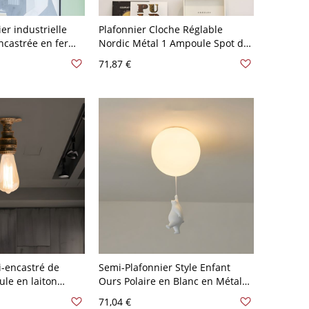
er industrielle
Plafonnier Cloche Réglable
ncastrée en fer
Nordic Métal 1 Ampoule Spot de
onique, projecteur
Couloir en Gris avec Poignée
71,87 €
e
i-encastré de
Semi-Plafonnier Style Enfant
ule en laiton
Ours Polaire en Blanc en Métal
d'eau en fer
Luminaire Semi-Encastré 1 Tête -
71,04 €
Blanc 110 V-120 V Debout