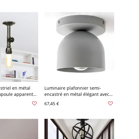
striel en métal
Luminaire plafonnier semi-
mpoule apparente
encastré en métal élégant avec
à tuyau de
abat-jour en fer vers le bas pour
67,45 €
les maisons modernes - 110 V-
120 V Gris