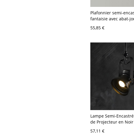
Plafonnier semi-encas
fantaisie avec abat-jo
pétales de verre dépo
55,85 €
couloir et chambre d
Rouge 110 V-120 V
Lampe Semi-Encastré
de Projecteur en Noir
Semi-Plafonnier à 1 
57,11 €
Style Industriel - Noi