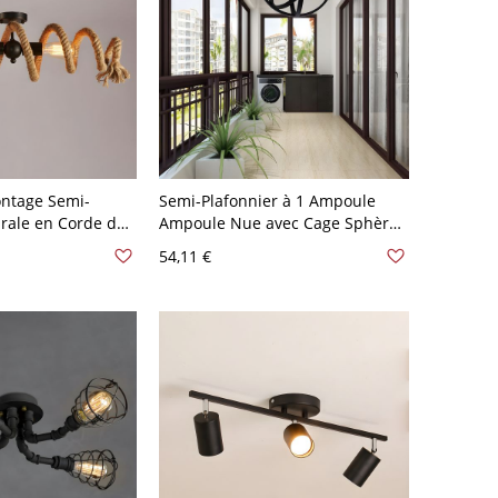
ntage Semi-
Semi-Plafonnier à 1 Ampoule
irale en Corde de
Ampoule Nue avec Cage Sphère
emi-Plafonnier
en Noir Métallique Lampe Semi-
54,11 €
ieur - 110 V-120 V
Encastrée Style Industriel - Noir
110 V-120 V