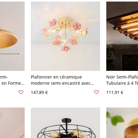
emi-
Plafonnier en céramique
Noir Semi-Plaf
 en Forme
moderne semi-encastré avec
Tubulaire à 4 T
mi-
lumières à broches et cristaux -
Industriel Lam
147,89 €
111,91 €
ne - 110 V-
Rose 110 V-120 V
Restaurant - 11