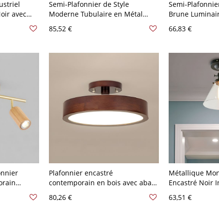
striel
Semi-Plafonnier de Style
Semi-Plafonnier
oir avec
Moderne Tubulaire en Métal
Brune Luminair
Salon Semi-
Éclairage sur Rail pour Bureau -
en Rotin de B
85,52 €
66,83 €
110 V-120 V 2 Noir
Chapeau - Brun
48,26 cm
onnier
Plafonnier encastré
Métallique Mo
orain
contemporain en bois avec abat-
Encastré Noir I
Plafond
jour en acrylique LED - Couleur
Lumière Semi-P
80,26 €
63,51 €
ir 110 V-120
de Noyer 110 V-120 V 22,86 cm
Abat-Jour Coniq
Couches
- Transparent 