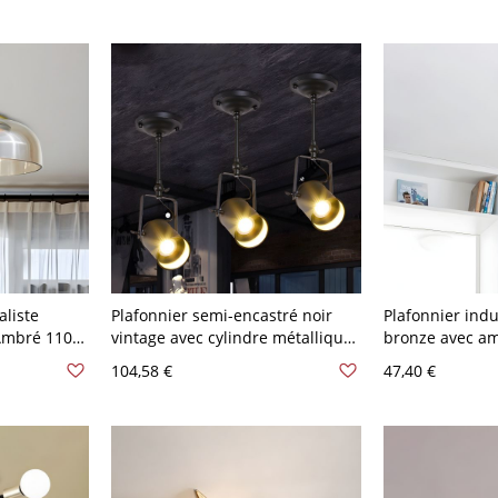
aliste
Plafonnier semi-encastré noir
Plafonnier indu
Ambré 110
vintage avec cylindre métallique
bronze avec a
rotatif à une tête et poignée pour
semi-encastré 
104,58 €
47,40 €
restaurant
lumière