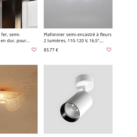
 fer, semi-
Plafonnier semi-encastré à fleurs
 en dur, pour
2 lumières, 110-120 V, 16,5",
ale - Noir 110 V-
lumière blanche
83,77 €
 à trois niveaux