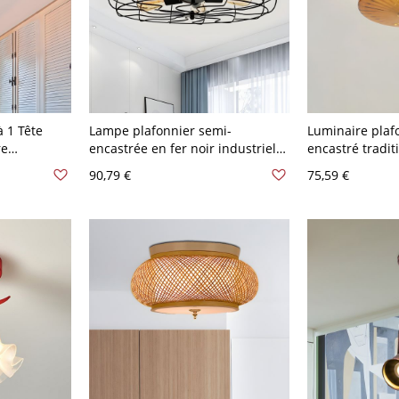
à 1 Tête
Lampe plafonnier semi-
Luminaire plaf
re
encastrée en fer noir industriel
encastré tradi
 Rouge
avec 5 lumières et design de
avec abat-jour 
90,79 €
75,59 €
Semi-
cage pour salon
transparent - 1
Cuivre Rouge
cm