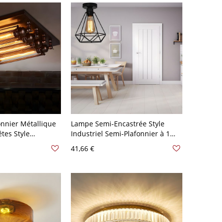
onnier Métallique
Lampe Semi-Encastrée Style
êtes Style
Industriel Semi-Plafonnier à 1
pe Encastrée pour
Ampoule Ampoule Nue avec
41,66 €
0 V-120 V Noir
Cage Diamant en Noir Métallique
- Noir 110 V-120 V