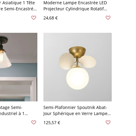
 Asiatique 1 Tête
Moderne Lampe Encastrée LED
e Semi-Encastré
Projecteur Cylindrique Rotatif
ambou Design de
Plafonnier 1-Lumière Aluminium
24,68 €
 110 V-120 V
- 110 V-120 V Blanc Chaud 7w
ntage Semi-
Semi-Plafonnier Spoutnik Abat-
ndustriel à 1
Jour Sphérique en Verre Lampe
lafonnier avec
Semi-Encastrée Style Moderne -
125,57 €
ue en Verre Clair
Blanc 110 V-120 V 1
110 V-120 V