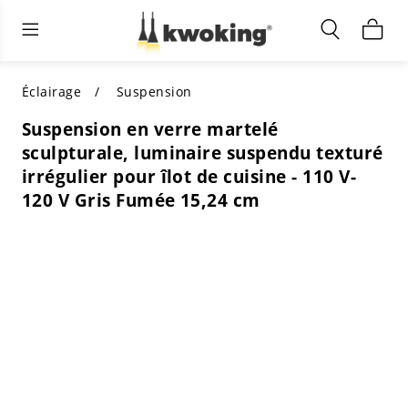
Éclairage extérieur
Éclairage intérieur
Meubles de salon
TOUS LES MEUBLES DE SALON
Acheter par catégorie
TOUT L'ÉCLAIRAGE POUR
Éclairage
Suspension
D'AUTRES ESPACES
Suspension en verre martelé
MEILLEURS CHOIX
ACHETEZ PAR STYLE
sculpturale, luminaire suspendu texturé
ACHETEZ PAR CATÉGORIE
irrégulier pour îlot de cuisine - 110 V-
ACHETEZ PAR STYLE
Shop by Colors
120 V Gris Fumée 15,24 cm
ACHETEZ PAR STYLE
Acheter par fonctionnalités
ACHETEZ PAR DESIGN
ACHETEZ PAR COULEUR
Acheter par matériau
ACHETER PAR DIMENSIONS