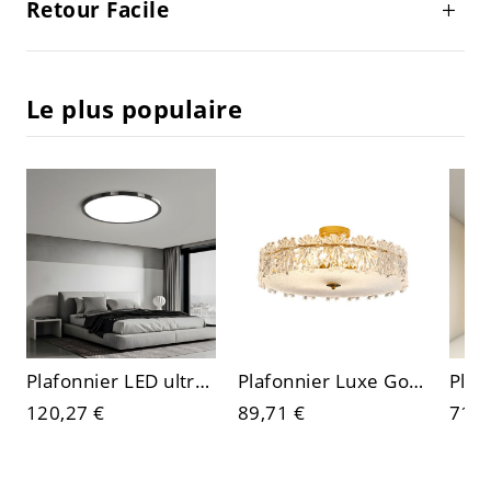
Retour Facile
Le plus populaire
Plafonnier LED ultra-fin minimaliste, luminaire rond à profil bas avec bordure électroplaquée
Plafonnier Luxe Gold, pétales en cristal texturé et verre moucheté pour chambre
120,27 €
89,71 €
71,4