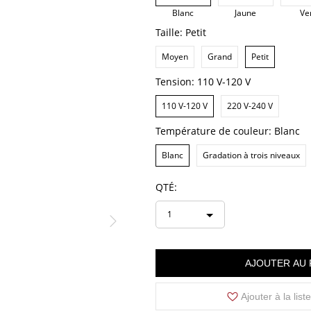
Blanc
Jaune
Ve
Taille:
Petit
Moyen
Grand
Petit
Tension:
110 V-120 V
110 V-120 V
220 V-240 V
Température de couleur:
Blanc
Blanc
Gradation à trois niveaux
QTÉ:
1
AJOUTER AU 
Ajouter à la list