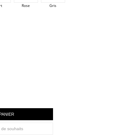
rt
Rose
Gris
PANIER
e de souhaits