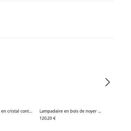
Plafonnier LED en cristal contemporain, downlight chromé avec effet étoilé
Lampadaire en bois de noyer style mid-century avec abat-jour plissé en tissu - lampe sur pied vintage avec base en laiton et interrupteur à chaînette
120,20 €
80,60 €