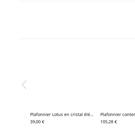
Plafonnier Lotus en cristal élégant, luminaire LED compact en forme de fleur pour couloir et entrée
39,00 €
105,28 €