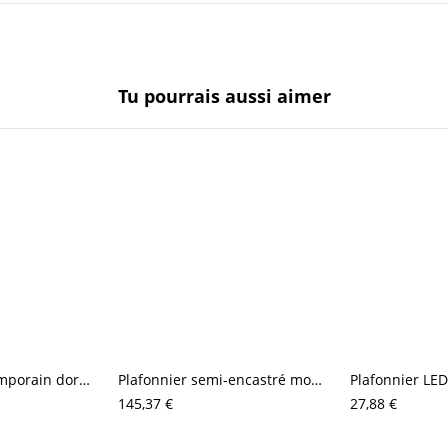
Tu pourrais aussi aimer
Plafonnier contemporain doré, luminaire LED rond au design ondulé artistique
Plafonnier semi-encastré moderne en branches organiques, luminaire créatif multi-lampes style feu d’artifice
145,37 €
27,88 €