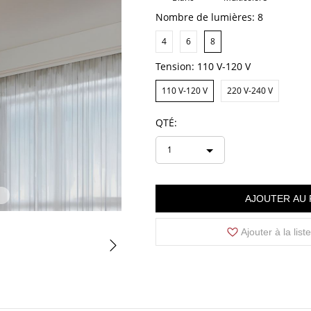
Nombre de lumières:
8
4
6
8
Tension:
110 V-120 V
110 V-120 V
220 V-240 V
QTÉ:
1
AJOUTER AU 
Ajouter à la list