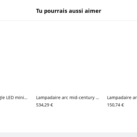
Tu pourrais aussi aimer
Lampadaire d’angle LED minimaliste, liseuse architecturale fine pour salon et bureau
Lampadaire arc mid-century avec base lourde en marbre et abat-jour dôme perforé réglable
534,29 €
150,74 €