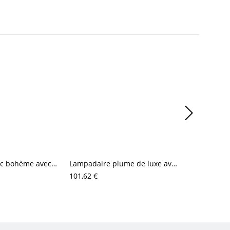
Lampadaire arc bohème avec abat-jour en rotin tressé et base en marbre
Lampadaire plume de luxe avec pied en métal doré pour un éclairage d’ambiance doux de chambre et salon
101,62 €
124,80 €