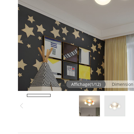
Affichage
(
1
/
12
)
Dimension