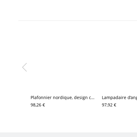
Plafonnier nordique, design créatif en métal en forme de pétales avec globes en verre dépoli
98,26 €
97,92 €