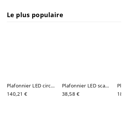
Le plus populaire
Plafonnier LED circulaire Luxe Gold Crystal, avec prismes taillés façon diamant
Plafonnier LED scandinave, downlight cylindrique rond en saillie avec accent en bois
140,21 €
38,58 €
186,