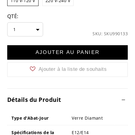
110 V-120 V
220 V-240 V
QTÉ:
1
SKU: SKU990133
AJOUTER AU PANIER
Ajouter à la liste de souhaits
Détails du Produit
Type d'Abat-Jour
Verre Diamant
Spécifications de la
E12/E14