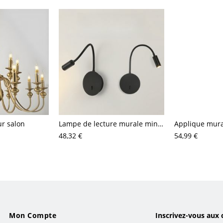
ur salon
Lampe de lecture murale minimaliste à col de cygne flexible avec bras réglable à 360°
48,32 €
54,99 €
Mon Compte
Inscrivez-vous aux 