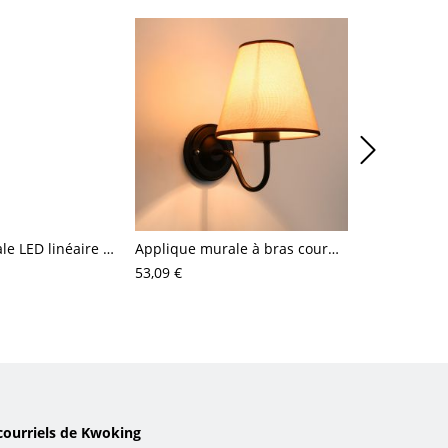
Applique murale LED linéaire minimaliste, barre métallique élégante pour couloir ou coiffeuse
Applique murale à bras courbé avec abat-jour en tissu effilé pour couloir ou chambre
53,09 €
51,60 €
courriels de Kwoking