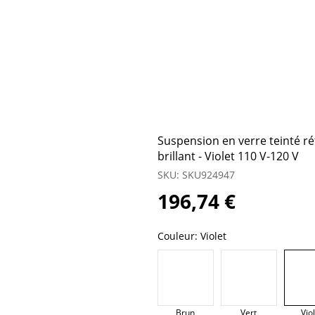
Suspension en verre teinté ré
brillant - Violet 110 V-120 V
SKU: SKU924947
196,74 €
Couleur:
Violet
Brun
Vert
Vio