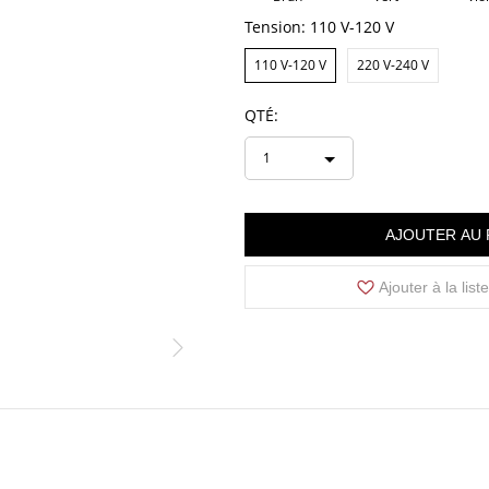
Tension:
110 V-120 V
110 V-120 V
220 V-240 V
QTÉ:
1
AJOUTER AU 
Ajouter à la list