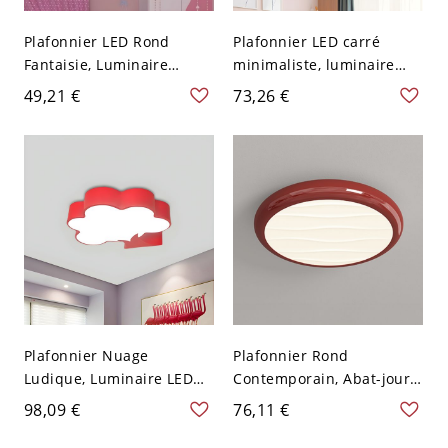
Plafonnier LED Rond
Plafonnier LED carré
Fantaisie, Luminaire
minimaliste, luminaire
Plafond Visage Souriant
profil bas pour chambre
49,21 €
73,26 €
pour Chambre d'Enfant -
et salle de jeux - Rouge
Rouge 110 V-120 V Blanc
110 V-120 V Blanc
Plafonnier Nuage
Plafonnier Rond
Ludique, Luminaire LED
Contemporain, Abat-jour
Créatif pour Chambre
Acrylique Texturé Vague,
98,09 €
76,11 €
d'Enfant avec Éclat Doux
Monture Métallique -
Diffusé - Rouge 110 V-120
Rouge 110 V-120 V 22,86