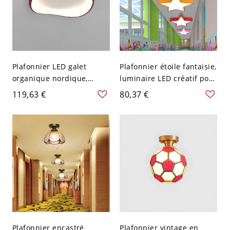
Plafonnier LED galet
Plafonnier étoile fantaisie,
organique nordique,
luminaire LED créatif pour
luminaire affleurant avec
chambre d’enfant et salle
119,63 €
80,37 €
3 réglages de
de jeux - Rouge 110 V-120
température de couleur -
V Blanc
Rouge 110 V-120 V
Gradation à trois niveaux
Plafonnier encastré
Plafonnier vintage en