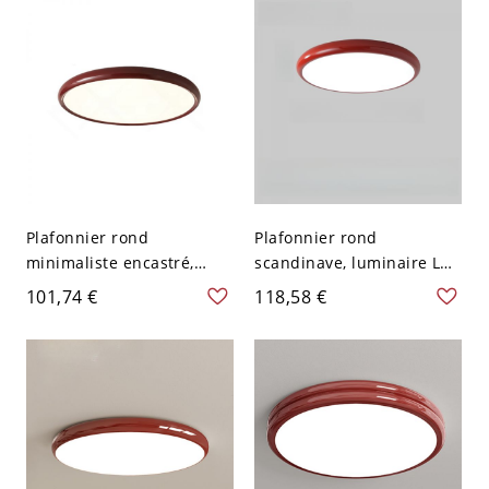
Blanc
Plafonnier rond
Plafonnier rond
minimaliste encastré,
scandinave, luminaire LED
luminaire LED ultra-fin à
extra-plat pour chambre
101,74 €
118,58 €
profil bas pour chambre
ou chambre d’enfant -
ou couloir - Rouge 110 V-
Rouge 110 V-120 V 30,48
120 V 40,64 cm
cm