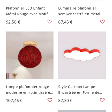
Plafonnier LED Enfant
Luminaire plafonnier
Métal Rouge avec Motif
semi-encastré en métal
Souris en Lumière
élégant avec abat-jour en
92,56 €
67,45 €
Blanche, 16" L
fer vers le bas pour les
maisons modernes - 110
V-120 V Rouge
Lampe plafonnier rouge
Style Cartoon Lampe
moderne en rotin tissé en
Encastrée en Forme de
boule avec 1 lumière pour
Nuage Métallique
107,46 €
87,30 €
salle de bain, avec une
Plafonnier LED pour
base en bois, 6" de
Maternelle - Rouge 110 V-