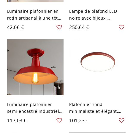
Luminaire plafonnier en
Lampe de plafond LED
rotin artisanal à une tête
noire avec bijoux,
de designer, monture
monture encastrée en
42,06 €
250,64 €
encastrée sphérique
verre rouge en demi-
rouge, largeur de 6
sphère Tiffany
pouces
Luminaire plafonnier
Plafonnier rond
semi-encastré industriel à
minimaliste et élégant,
1 tête en métal rouge
luminaire discret pour
117,03 €
101,23 €
pour chambre à coucher,
chambre et couloir - 110
10" de large
V-120 V 40,64 cm Rouge-