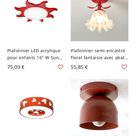
Plafonnier LED acrylique
Plafonnier semi-encastré
pour enfants 16" W Sun
floral fantaisie avec abat-
Nursery, lumière blanche,
jour en pétales de verre
75,09 €
55,85 €
rouge
dépoli pour couloir et
chambre de bébé - Rouge
110 V-120 V