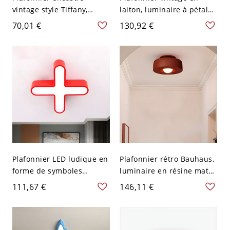
vintage style Tiffany,
laiton, luminaire à pétales
vitrail à motif floral -
de fleur en verre texturé,
70,01 €
130,92 €
Rouge-Blanc 110 V-120 V
déco bohème artisanale -
Rouge 110 V-120 V
Plafonnier LED ludique en
Plafonnier rétro Bauhaus,
forme de symboles
luminaire en résine mate
mathématiques pour
pour chambre ou entrée,
111,67 €
146,11 €
chambre d’enfant et salle
lumière douce - Rouge
de jeux - Rouge 110 V-120
Brique 110 V-120 V
V