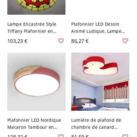
Lampe Encastrée Style
Plafonnier LED Dessin
Tiffany Plafonnier en
Animé Ludique, Lampe
Forme de Bol en Verre
Dim. Protège-Yeux pour
103,23 €
86,27 €
Multicolore - Rouge 110 V-
Chambres d'Enfants -
120 V 30,48 cm
Rouge 110 V-120 V 49,53
cm
Plafonnier LED Nordique
Lumière de plafond de
Macaron Tambour en
chambre de canard
Métal Luminaire Encastré
métallique LED moderne
128,32 €
81,59 €