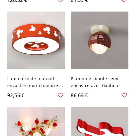
en Bois pour Chambre -
de 18" W encastrée en
Rouge 110 V-120 V 30,48
rouge, lumière blanche
cm Blanc
Luminaire de plafond
Plafonnier boule semi-
encastré pour chambre à
encastré avec fixation
coucher avec tambour en
métallique de style
92,56 €
86,69 €
métal de 16" de diamètre,
moderne, vermillon, 110V-
LED, motif de souris de
120V
dessin animé en rouge et
lumière blanche