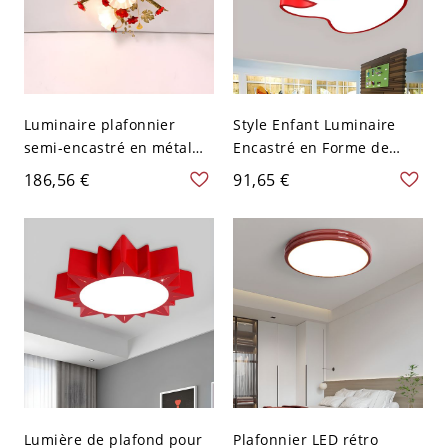
Luminaire plafonnier
Style Enfant Luminaire
semi-encastré en métal
Encastré en Forme de
rouge rustique à fleurs
Guitare Plafonnier LED
186,56 €
91,65 €
style Shabby Chic - 110 V-
Métallique pour
120 V 4
Maternelle - 110 V-120 V
Rouge 45,72 cm
Lumière de plafond pour
Plafonnier LED rétro