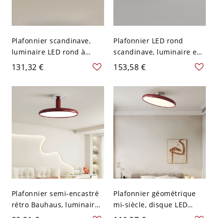
Plafonnier scandinave,
Plafonnier LED rond
luminaire LED rond à
scandinave, luminaire en
finition brillante, lampe
métal brillant aux
131,32 €
153,58 €
extra-plate pour chambre
couleurs vives - Rouge
- Rouge 110 V-120 V 30,48
110 V-120 V 30,48 cm
cm Blanc
Plafonnier semi-encastré
Plafonnier géométrique
rétro Bauhaus, luminaire
mi-siècle, disque LED
LED à disque métallique
ultra-fin avec bordure