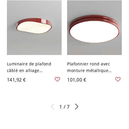
V
cm
Luminaire de plafond
Plafonnier rond avec
câblé en alliage
monture métallique
symétrique avec abat-jour
encastrée et abat-jour en
141,92 €
101,00 €
en acrylique adapté pour
PMMA - Rouge 110 V-120
LED - Rouge 110 V-120 V
V 40,64 cm Gradation à
30,48 cm
trois niveaux
1 / 7