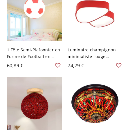
1 Tête Semi-Plafonnier en
Luminaire champignon
Forme de Football en
minimaliste rouge
Verre Style Enfant
métallique à LED pour
60,89 €
74,79 €
Montage Semi-Encastré
plafond pour chambre
pour Chambre - Rouge
d'enfant
110 V-120 V