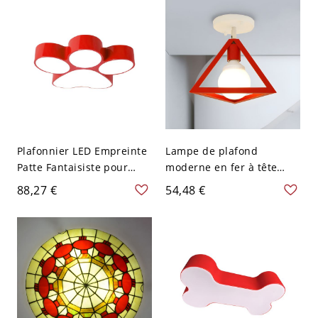
diamètre
120 V 49,53 cm
Plafonnier LED Empreinte
Lampe de plafond
Patte Fantaisiste pour
moderne en fer à tête
Chambre d'Enfants &
unique en forme de
88,27 €
54,48 €
Crèche - Rouge 110 V-120
triangle semi-encastrée
V 45,72 cm
en rouge pour chambre