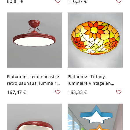
80,81 €
116,37 €
brillant pour chambre -
métallique - Rouge 110 V-
Rouge 110 V-120 V 30,48
120 V 40,64 cm
cm
Plafonnier semi-encastré
Plafonnier Tiffany,
rétro Bauhaus, luminaire
luminaire vintage en
LED en métal brillant avec
vitrail avec base en métal
167,47 €
163,33 €
accent sphérique
pour chambre et entrée -
géométrique - 110 V-120 V
110 V-120 V Rouge-Vert
Rouge 40,64 cm
40,64 cm