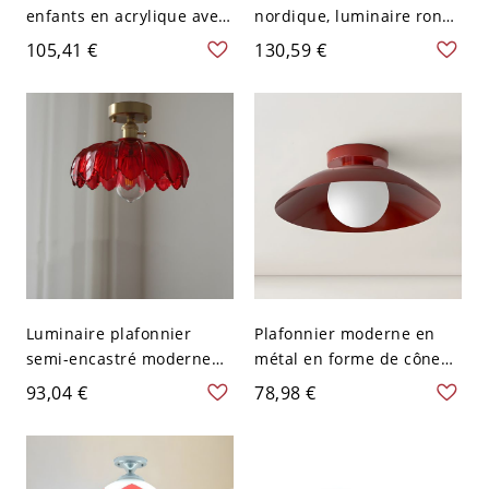
enfants en acrylique avec
nordique, luminaire rond
LED pour chambre à
en métal brillant pour
105,41 €
130,59 €
coucher en rouge
plafonds bas - Rouge 110
V-120 V 30,48 cm
Luminaire plafonnier
Plafonnier moderne en
semi-encastré moderne
métal en forme de cône
en forme de dôme pour
avec lumières bi-pin et
93,04 €
78,98 €
chambre - Rouge 110 V-
abat-jour en fer - Rouge
120 V
110 V-120 V