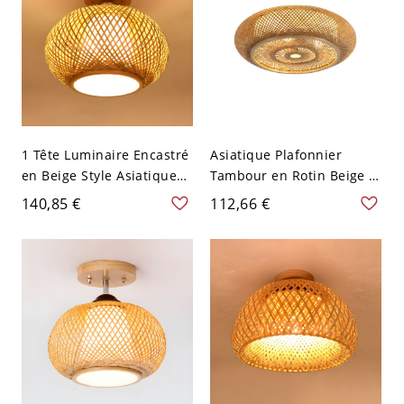
1 Tête Luminaire Encastré
Asiatique Plafonnier
en Beige Style Asiatique
Tambour en Rotin Beige 3-
Plafonnier en Bambou
Lumière Lampe Encastrée
140,85 €
112,66 €
Forme de Lanterne - 110
pour Chambre - 110 V-120
V-120 V 35,56 cm
V 40,64 cm