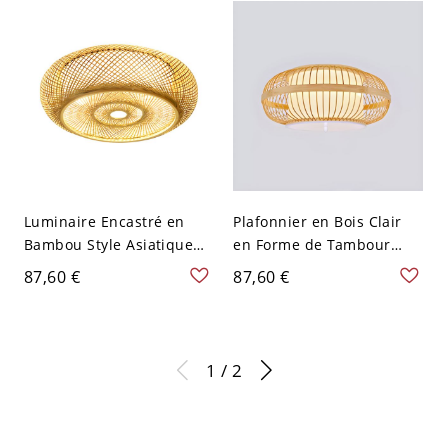
cm
Luminaire Encastré en
Plafonnier en Bois Clair
Bambou Style Asiatique
en Forme de Tambour
Plafonnier en Beige en
Luminaire Encastré en
87,60 €
87,60 €
Forme de Tambour - Bois
Bambou Style Moderne -
110 V-120 V 40,64 cm
Bois Clair 110 V-120 V
40,64 cm
1 / 2