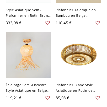
Style Asiatique Semi-
Plafonnier Asiatique en
Plafonnier en Rotin Brun
Bambou en Beige
Lampe de Plafond à 1
Luminaire Affleurant
333,98 €
116,45 €
Lumière pour Salon - Bois
Design de Tambour - Bois
Foncé 110 V-120 V 20,32
110 V-120 V 45,72 cm
cm
Éclairage Semi-Encastré
Plafonnier Blanc Style
Style Asiatique en Beige
Asiatique en Rotin de
Semi-Plafonnier 1 Tête en
Bambou Lampe Encastrée
119,21 €
85,08 €
Bambou - Bois 110 V-120 V
Design de Tambour -
Spoutnik
Blanc 110 V-120 V 40,64