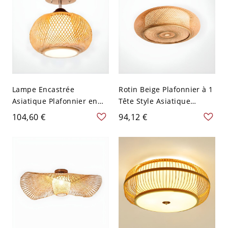
Lampe Encastrée
Rotin Beige Plafonnier à 1
Asiatique Plafonnier en
Tête Style Asiatique
Bois en Bambou pour
Luminaire Affleurant
104,60 €
94,12 €
Salon de Thé - Bois 110 V-
Tambour-en Forme - Beige
120 V Sphère
110 V-120 V 40,64 cm