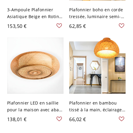
3-Ampoule Plafonnier
Plafonnier boho en corde
Asiatique Beige en Rotin
tressée, luminaire semi-
de Bambou Lampe
plafonnier style côtier
153,50 €
62,85 €
Encastrée Design de
avec base en bois massif -
Tambour - 110 V-120 V
110 V-120 V 22,86 cm
35,56 cm
Plafonnier LED en saillie
Plafonnier en bambou
pour la maison avec abat-
tissé à la main, éclairage
jour en bambou - 110 V-
cage dôme bohème pour
138,01 €
66,02 €
120 V 35,56 cm
entrée et chambre - 110
V-120 V 30,48 cm