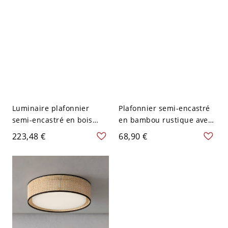
Luminaire plafonnier
Plafonnier semi-encastré
semi-encastré en bois
en bambou rustique avec
naturel avec abat-jour en
abat-jour en bois et
223,48 €
68,90 €
rotin pour usage
direction vers le bas - 110
résidentiel - 110 V-120 V
V-120 V
40,64 cm