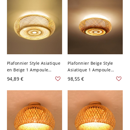
40,64 cm
V 40,64 cm
Plafonnier Style Asiatique
Plafonnier Beige Style
en Beige 1 Ampoule
Asiatique 1 Ampoule
Luminaire Encastré en
Luminaire Encastré en
94,89 €
98,55 €
Bambou Design de
Rotin de Bambou Design
Tambour - Bois 110 V-120
de Tambour - Bois 110 V-
V 40,64 cm
120 V 40,64 cm