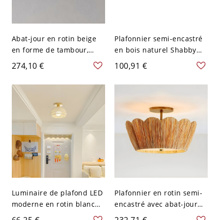
Abat-jour en rotin beige
Plafonnier semi-encastré
en forme de tambour,
en bois naturel Shabby
plafonnier traditionnel à 1
Chic avec abat-jour en
274,10 €
100,91 €
lumière - 110 V-120 V
rotin - 110 V-120 V 25,4 cm
45,72 cm
Luminaire de plafond LED
Plafonnier en rotin semi-
moderne en rotin blanc
encastré avec abat-jour
en forme de bol avec
en bois orienté vers le
66,25 €
232,71 €