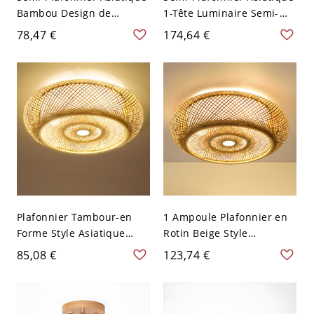
Bambou Design de
1-Tête Luminaire Semi-
Chapeau 1 Tête Luminaire
Encastré en Blanc Design
78,47 €
174,64 €
Semi-Encastré en Lin - Lin
de Tamour en Rotin
110 V-120 V 48,26 cm
d'Herbe - Blanc 110 V-120
V
Plafonnier Tambour-en
1 Ampoule Plafonnier en
Forme Style Asiatique
Rotin Beige Style
Lampe de Plafond en
Asiatique Lampe de
85,08 €
123,74 €
Rotin Beige - Beige 110 V-
Plafond Tambour-en
120 V 40,64 cm
Forme - Beige 110 V-120 V
40,64 cm