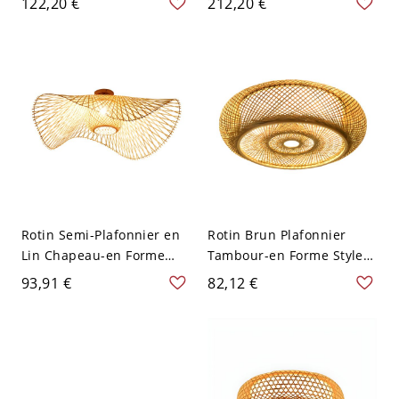
122,20 €
212,20 €
Encastré en Bambou
Tête pour Salon - Bois 110
Jaune - Jaune 110 V-120 V
V-120 V
39,37 cm
Rotin Semi-Plafonnier en
Rotin Brun Plafonnier
Lin Chapeau-en Forme
Tambour-en Forme Style
Style Asiatique à 1
Asiatique Lampe
93,91 €
82,12 €
Ampoule pour Restaurant
Encastrée pour
- Lin 110 V-120 V 55,88 cm
Restaurant - Bois 110 V-
120 V 40,64 cm