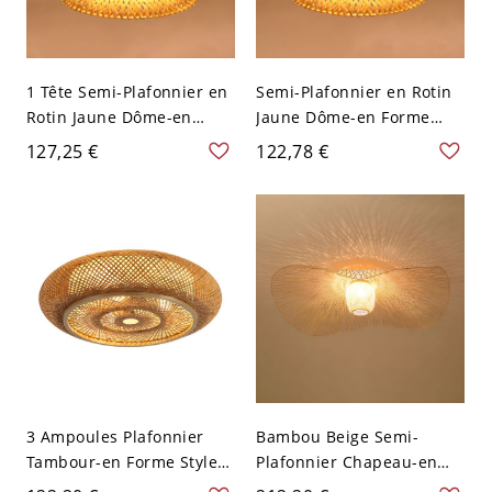
1 Tête Semi-Plafonnier en
Semi-Plafonnier en Rotin
Rotin Jaune Dôme-en
Jaune Dôme-en Forme
Forme Style Asiatique
Style Asiatique à 1
127,25 €
122,78 €
pour Balcon - Jaune 110 V-
Ampoule pour Balcon -
120 V 30,48 cm
Jaune 110 V-120 V 30,48
cm
3 Ampoules Plafonnier
Bambou Beige Semi-
Tambour-en Forme Style
Plafonnier Chapeau-en
Asiatique Luminaire
Forme Style Asiatique à 1