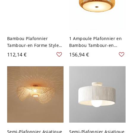
Bambou Plafonnier
1 Ampoule Plafonnier en
Tambour-en Forme Style
Bambou Tambour-en
Asiatique Lampe
Forme Style Asiatique
112,14 €
156,94 €
Encastrée pour Salle à
Lampe Encastrée pour
Manger - Lin 110 V-120 V
Salon - Beige 110 V-120 V
50,8 cm
40,64 cm
Semi-Plafonnier Asiatique
Semi-Plafonnier Asiatique