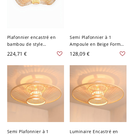
Plafonnier encastré en
Semi Plafonnier à 1
bambou de style
Ampoule en Beige Forme
asiatique, luminaire
de Tambour Luminaire
224,71 €
128,09 €
encastré à une lumière
Semi Encastré Asiatique -
pour chambre à coucher -
110 V-120 V 40,64 cm
110 V-120 V Chapeau Petit
Semi Plafonnier à 1
Luminaire Encastré en