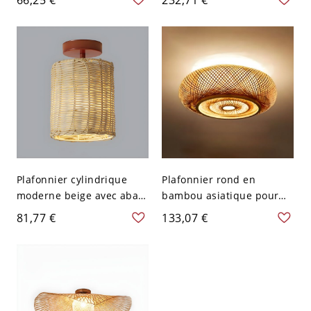
montage semi-encastré -
haut - 110 V-120 V 45,72
110 V-120 V 22,86 cm
cm
Plafonnier cylindrique
Plafonnier rond en
moderne beige avec abat-
bambou asiatique pour
jour en bois de rotin - 1
salle à manger - 110 V-120
81,77 €
133,07 €
lumière, 10" - 110 V-120 V
V Rond 49,53 cm