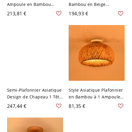
Ampoule en Bambou
Bambou en Beige
Cercle en Beige Luminaire
Plafonnier Asiatique
213,81 €
194,93 €
Semi Encastré Asiatique -
Forme de Lanterne à 1
110 V-120 V 40,64 cm
Tête - 110 V-120 V 40,64
cm
Semi-Plafonnier Asiatique
Style Asiatique Plafonnier
Design de Chapeau 1 Tête
en Bambou à 1 Ampoule
Lampe Semi-Encastrée en
Luminaire Encastré pour
247,44 €
81,35 €
Bambou en Beige - 110 V-
Balcon - 110 V-120 V Dôme
120 V 54,61 cm