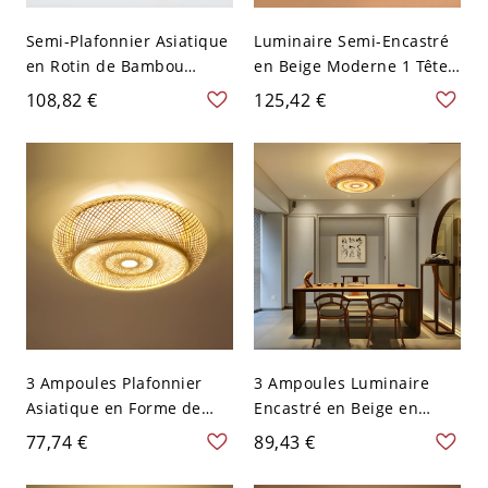
Semi-Plafonnier Asiatique
Luminaire Semi-Encastré
en Rotin de Bambou
en Beige Moderne 1 Tête
Lampe Semi-Encastrée en
Semi-Plafonnier Dôme en
108,82 €
125,42 €
Beige - 110 V-120 V Grand
Rotin de Bambou - 110 V-
Lanterne
120 V 30,48 cm Bois
3 Ampoules Plafonnier
3 Ampoules Luminaire
Asiatique en Forme de
Encastré en Beige en
Tambour Luminaire
Bambou Plafonnier
77,74 €
89,43 €
Encastré en Beige en
Asiatique en Forme de
Bambou - Bois 110 V-120 V
Tambour - Bois 110 V-120