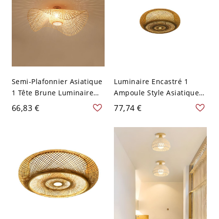
Semi-Plafonnier Asiatique
Luminaire Encastré 1
1 Tête Brune Luminaire
Ampoule Style Asiatique
Semi-Encastré en Rotin de
Plafonnier Tambour en
66,83 €
77,74 €
Bambou Design de
Rotin en Brun - Brun 110
Chapeau - Brun 110 V-120
V-120 V 40,64 cm
V 48,26 cm