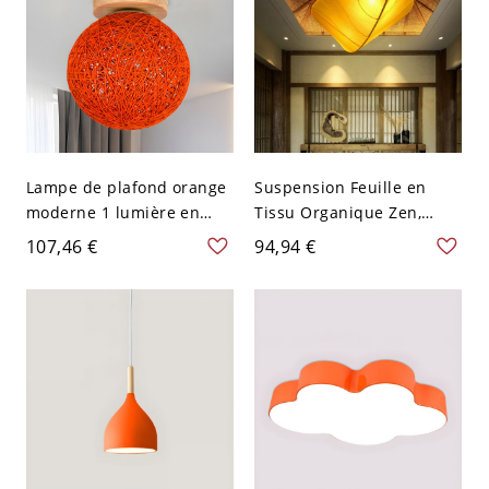
Lampe de plafond orange
Suspension Feuille en
moderne 1 lumière en
Tissu Organique Zen,
rotin tissé en boule avec
Lampe Ambiante Douce -
107,46 €
94,94 €
une base en bois pour
110 V-120 V 60,96 cm
salle de bain, 6" Dia
Orange