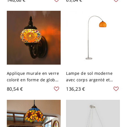
pour usage résidentiel -
en métal pour îlot de
110 V-120 V Orange
cuisine - 110 V-120 V
Orange
Applique murale en verre
Lampe de sol moderne
coloré en forme de globe,
avec corps argenté et
style Art Déco, 1 ampoule,
abat-jour en acrylique -
80,54 €
136,23 €
pour chambre, en orange
110 V-120 V Orange