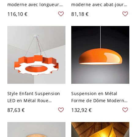
moderne avec longueur
moderne avec abat-jour
de suspension réglable en
en verre blanc - 1 lumière
116,10 €
81,18 €
style de dôme - 110 V-120
- 110 V-120 V Orange
V Orange
Style Enfant Suspension
Suspension en Métal
LED en Métal Roue
Forme de Dôme Moderne
Dentée-en Forme Lampe
Luminaire Suspendu à 1
87,63 €
132,92 €
Suspendue pour
Tête - 110 V-120 V Orange
Maternelle - 110 V-120 V
45,72 cm
Orange 40,64 cm