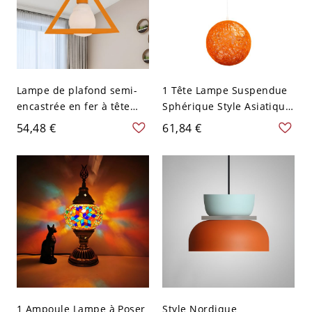
Lampe de plafond semi-
1 Tête Lampe Suspendue
encastrée en fer à tête
Sphérique Style Asiatique
unique en forme de
en Rotin Suspension pour
54,48 €
61,84 €
triangle moderniste en
Restaurant - 110 V-120 V
orange pour chambre
Orange
1 Ampoule Lampe à Poser
Style Nordique