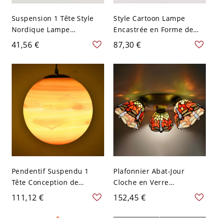
Suspension 1 Tête Style
Style Cartoon Lampe
Nordique Lampe
Encastrée en Forme de
Suspendue en Métal en
Nuage Métallique
41,56 €
87,30 €
Forme d'Entonnoir - 110
Plafonnier LED pour
V-120 V Orange
Maternelle - Orange 110
V-120 V 49,53 cm
Pendentif Suspendu 1
Plafonnier Abat-Jour
Tête Conception de
Cloche en Verre
Planète Suspension en
Multicolore Lampe
111,12 €
152,45 €
Métal Style Enfant - 110 V-
Encastrée 3 Têtes Style
120 V 15,24 cm Orange
Tiffany - Rouge-Orange