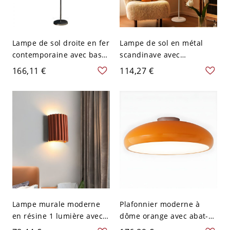
Lampe de sol droite en fer
Lampe de sol en métal
contemporaine avec base
scandinave avec
argentée et abat-jour
interrupteur à bouton et
166,11 €
114,27 €
orange, 63" de haut - 110
abat-jour en forme de bol,
V-120 V
60,5" de haut - 110 V-120
V Orange
Lampe murale moderne
Plafonnier moderne à
en résine 1 lumière avec
dôme orange avec abat-
abat-jour en résine blanc
jour en acrylique blanc et