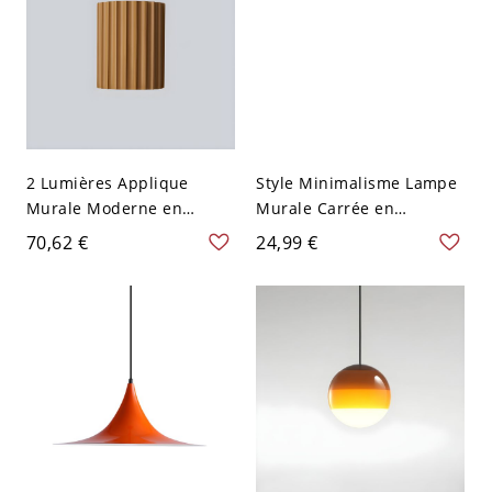
2 Lumières Applique
Style Minimalisme Lampe
Murale Moderne en
Murale Carrée en
Résine Côtelée Demi-
Acrylique Applique
70,62 €
24,99 €
Cylindre Lampe Murale
Murale Intérieure à 1
pour Salon - 110 V-120 V
Lumière - 110 V-120 V
Orange
Orange