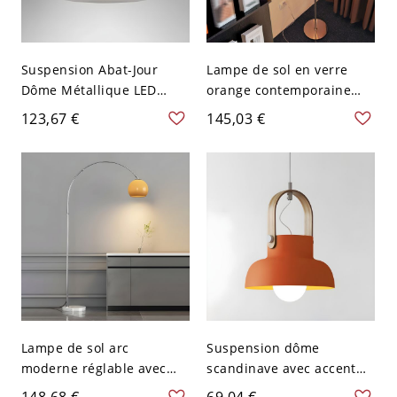
Suspension Abat-Jour
Lampe de sol en verre
Dôme Métallique LED
orange contemporaine
Lampe de Plafond Style
pour la décoration
123,67 €
145,03 €
Moderne - 110 V-120 V
moderne de la maison -
Orange 25,4 cm
110 V-120 V
Lampe de sol arc
Suspension dôme
moderne réglable avec
scandinave avec accent
abat-jour en verre blanc
en bois, lampe suspendue
148,68 €
69,04 €