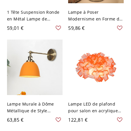
1 Tête Suspension Ronde
Lampe à Poser
en Métal Lampe de
Modernisme en Forme de
Plafond Style Moderne
Baril en Tissu à 1 Lumière
59,01 €
59,86 €
pour Salon - 110 V-120 V
avec Décor de Boule en
Orange 20,32 cm
Cristal Lampe de Lecture
avec Base en Métal - 110
V-120 V Orange petit
Lampe Murale à Dôme
Lampe LED de plafond
Métallique de Style
pour salon en acrylique
Industriel avec 1 Tête et
orange avec bouquet
63,85 €
122,81 €
Finition Orange pour
moderniste
Éclairage de Salon