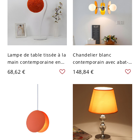
Lampe de table tissée à la
Chandelier blanc
main contemporaine en
contemporain avec abat-
rotin orange avec 1
jour en verre réglable
68,62 €
148,84 €
ampoule pour la lecture
pour usage résidentiel -
dans la chambre
110 V-120 V Orange 3