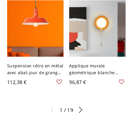
Suspension rétro en métal
Applique murale
avec abat-jour de grange
géométrique blanche
en orange pour salon, 10"
moderne à LED avec
112,38 €
96,87 €
L
interrupteur à chaînette -
110 V-120 V Orange
1 / 19