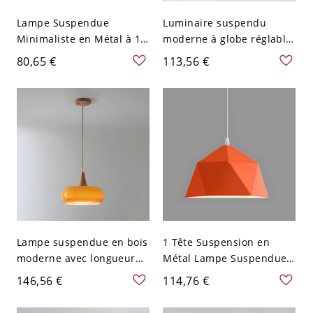
Lampe Suspendue
Luminaire suspendu
Minimaliste en Métal à 1
moderne à globe réglable
Tête avec Abat-Jour en
en hauteur avec abat-jour
80,65 €
113,56 €
Trompette Orange de 16"
en verre - 110 V-120 V
de Largeur pour Plafond
Orange
Lampe suspendue en bois
1 Tête Suspension en
moderne avec longueur
Métal Lampe Suspendue
de suspension réglable et
Style Moderne Forme
146,56 €
114,76 €
abat-jour en verre élégant
Géométrique pour
- 110 V-120 V Orange 1
Chambre - 110 V-120 V