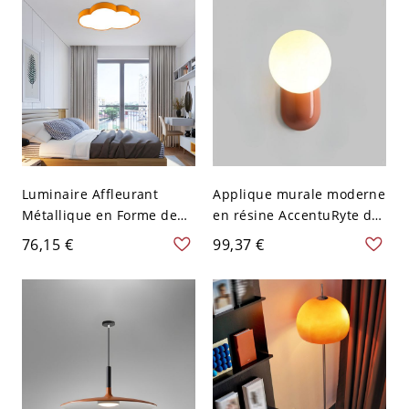
25,4 cm Orange
Luminaire Affleurant
Applique murale moderne
Métallique en Forme de
en résine AccentuRyte de
Nuage Style Enfant
4 pouces avec abat-jour
76,15 €
99,37 €
Plafonnier LED pour
blanc - 110 V-120 V
Maternelle - 110 V-120 V
Orange
Orange 49,53 cm