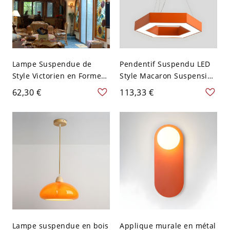
Lampe Suspendue de
Pendentif Suspendu LED
Style Victorien en Forme
Style Macaron Suspension
de Fleur en Vitrail à 1 Tête
en Métal pour Chambre -
62,30 €
113,33 €
Suspension avec Motif de
110 V-120 V Hexagone
Tournesol - 110 V-120 V
Orange
Orange
Lampe suspendue en bois
Applique murale en métal