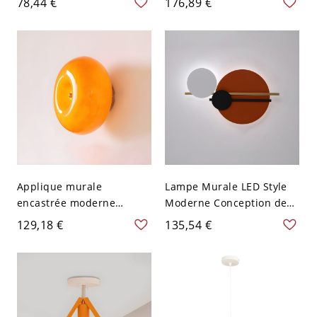
78,44 €
176,89 €
vers le haut et vers le bas
5 lumières - 45,72 cm 110
- 110 V-120 V Orange
V-120 V
Applique murale
Lampe Murale LED Style
encastrée moderne
Moderne Conception de
orange avec abat-jour en
Cercle Applique Murale
129,18 €
135,54 €
verre et éclairage LED -
en Métal - 110 V-120 V
110 V-120 V
Orange 38,1 cm