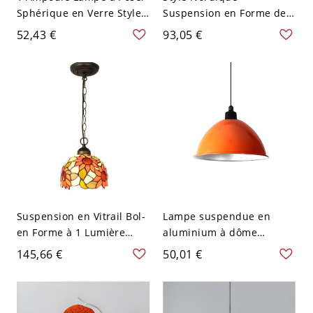
Sphérique en Verre Style
Suspension en Forme de
Marocain Lampe de Table
Bol de Double Couche
52,43 €
93,05 €
en Métal - 110 V-120 V
Lampe Suspendue
Prise secteur Orange
Métallique à 1 Tête pour
Restaurant - 110 V-120 V
Orange
Suspension en Vitrail Bol-
Lampe suspendue en
en Forme à 1 Lumière
aluminium à dôme
Lampe Suspendue Style
unique de style vintage
145,66 €
50,01 €
Tiffany - 110 V-120 V
pour salon en orange,
Orange 20,32 cm
largeur de 12,5"