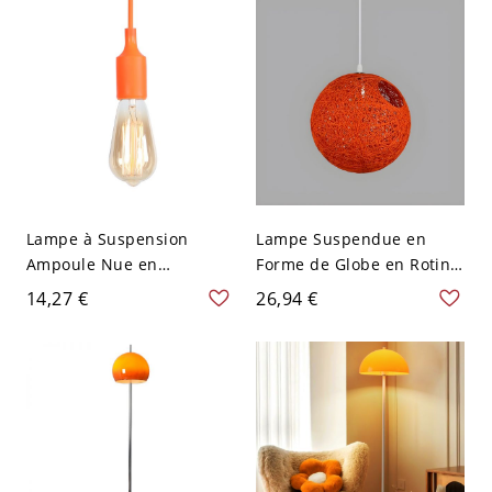
110 V-120 V
Lampe à Suspension
Lampe Suspendue en
Ampoule Nue en
Forme de Globe en Rotin
Plastique 1 Tête
Suspension à 1 Tête
14,27 €
26,94 €
Luminaire de Plafond
Asiatique pour Salon - 110
Moderne Macaron - 110 V-
V-120 V Orange
120 V Orange