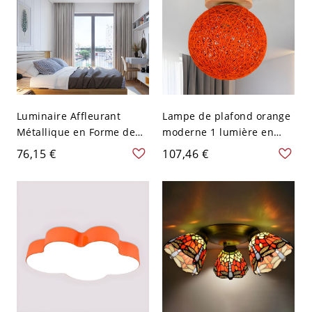
Luminaire Affleurant
Lampe de plafond orange
Métallique en Forme de
moderne 1 lumière en
Nuage Style Enfant
rotin tissé en boule avec
76,15 €
107,46 €
Plafonnier LED pour
une base en bois pour
Maternelle - 110 V-120 V
salle de bain, 6" Dia
Orange 49,53 cm