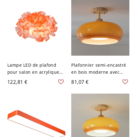
Lampe LED de plafond
Plafonnier semi-encastré
pour salon en acrylique
en bois moderne avec
orange avec bouquet
abat-jour en verre blanc,
122,81 €
81,07 €
moderniste
10 à 14 pouces - Orange
110 V-120 V