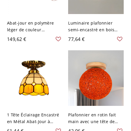
Abat-jour en polymère
Luminaire plafonnier
léger de couleur
semi-encastré en bois
tangerine pour lampe de
moderne avec abat-jour
149,62 €
77,64 €
plafond à 1 lumière en
en verre blanc - Orange
métal élégant, non
110 V-120 V
résidentiel, 110V-120V,
47,5"
1 Tête Éclairage Encastré
Plafonnier en rotin fait
en Métal Abat-Jour à
main avec une tête de
Dôme en Vitrail Plafonnier
designer, 6" de largeur
61,44 €
42,06 €