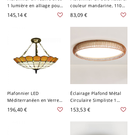
1 lumière en alliage pour
couleur mandarine, 110V-
chambre, montage en
120V, 8"
145,14 €
83,09 €
surface LED style
contemporain, orange,
110V-120V, polygone
Plafonnier LED
Éclairage Plafond Métal
Méditerranéen en Verre
Circulaire Simpliste 1
Taillé Orange pour
Lumière avec Abat-jour
196,40 €
153,53 €
Chambre
Polymère, Adapté LED
Résidentiel, Orange
Rouge, 110V-120V, Trois
Niveaux (Lumière