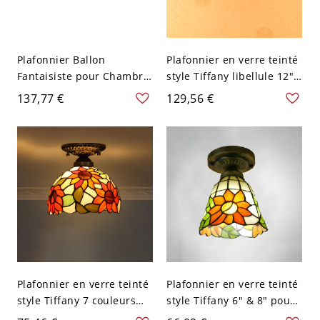
Plafonnier Ballon
Plafonnier en verre teinté
Fantaisiste pour Chambre
style Tiffany libellule 12"
d'Enfants et Crèche
& 16" pour salons &
137,77 €
129,56 €
Éclairage en Verre
chambres - Orange 110 V-
Ludique - 110 V-120 V
120 V 30,48 cm
20,32 cm Orange
Plafonnier en verre teinté
Plafonnier en verre teinté
style Tiffany 7 couleurs
style Tiffany 6" & 8" pour
pour couloirs et entrées -
couloirs & entrées -