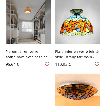
Tirette - Orange 110 V-120
V 20,32 cm
Plafonnier en verre
Plafonnier en verre teinté
scandinave avec base en
style Tiffany fait main -
bois pour couloir et
110 V-120 V Orange-Bleu
95,64 €
110,93 €
chambre - Orange 110 V-
120 V