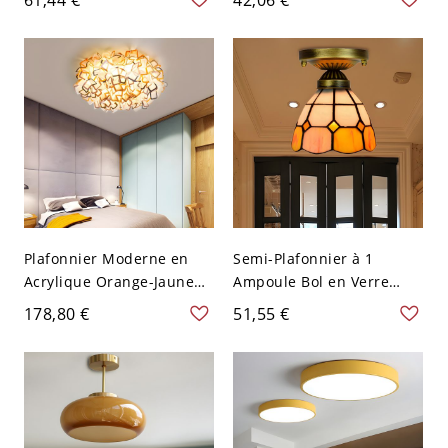
Style Tiffany - Orange 110
V-120 V
Plafonnier Moderne en
Semi-Plafonnier à 1
Acrylique Orange-Jaune
Ampoule Bol en Verre
Style Origami LED
Orange Lampe Semi-
178,80 €
51,55 €
Encastrée Style Tiffany -
110 V-120 V Orange 15,24
cm