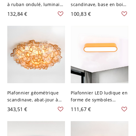
à ruban ondulé, luminaire
scandinave, base en bois,
LED artistique créatif pour
luminaire de plafond
132,84 €
100,83 €
chambre - 110 V-120 V
champignon pour
Orange
chambre ou couloir -
Orange 110 V-120 V
Plafonnier géométrique
Plafonnier LED ludique en
scandinave, abat-jour à
forme de symboles
pétales superposés pour
mathématiques pour
343,51 €
111,67 €
une douce lueur
chambre d’enfant et salle
d’ambiance - Orange 110
de jeux - Orange 110 V-
V-120 V Grand
120 V