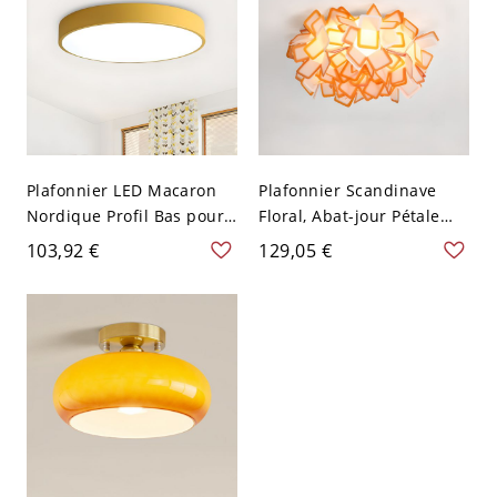
Plafonnier LED Macaron
Plafonnier Scandinave
Nordique Profil Bas pour
Floral, Abat-jour Pétale
Chambre & Chambre
Géométrique Artistique
103,92 €
129,05 €
d'Enfant - Orange 110 V-
pour Chambre - Orange
120 V 30,48 cm Blanc
110 V-120 V 53,34 cm
Blanc