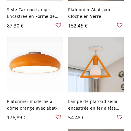
Style Cartoon Lampe
Plafonnier Abat-Jour
Encastrée en Forme de
Cloche en Verre
Nuage Métallique
Multicolore Lampe
87,30 €
152,45 €
Plafonnier LED pour
Encastrée 3 Têtes Style
Maternelle - Orange 110
Tiffany - Rouge-Orange
V-120 V 49,53 cm
110 V-120 V
Plafonnier moderne à
Lampe de plafond semi-
dôme orange avec abat-
encastrée en fer à tête
jour en acrylique blanc et
unique en forme de
176,89 €
54,48 €
5 lumières - 45,72 cm 110
triangle moderniste en
V-120 V
orange pour chambre