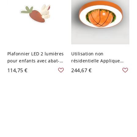
Chaude/Blanche/Neutre
de Variation)
Plafonnier LED 2 lumières
Utilisation non
pour enfants avec abat-
résidentielle Applique
jour synthétique pour
plafonnier en alliage léger
114,75 €
244,67 €
usage résidentiel, 110V-
LED avec abat-jour en
120V, 19"
acrylique, 110V-120V, 24",
Basketball