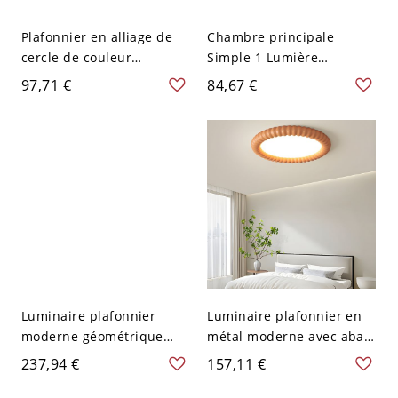
Plafonnier en alliage de
Chambre principale
cercle de couleur
Simple 1 Lumière
tangerine non résidentiel
Rectangulaire Montage
97,71 €
84,67 €
avec 1 lumière, câblé
encastré en polymère
directement, lumière
Adapté pour
froide, 110V-120V
LED/Incandescent/Fluores
cent, avec Abat-jour en
matériau polymérisé,
Orange, 110V-120V
Luminaire plafonnier
Luminaire plafonnier en
moderne géométrique
métal moderne avec abat-
avec ampoules LED, abat-
jour en acrylique blanc -
237,94 €
157,11 €
jour en acrylique de 22
Orange 110 V-120 V 49,53
pouces - Orange 110 V-
cm