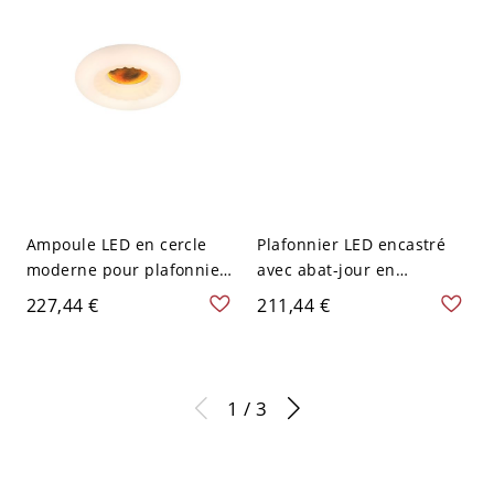
120 V
Ampoule LED en cercle
Plafonnier LED encastré
moderne pour plafonnier
avec abat-jour en
- Abat-jour blanc - Orange
acrylique et design
227,44 €
211,44 €
110 V-120 V 41,91 cm
géométrique - Orange 110
V-120 V 49,53 cm
1 / 3