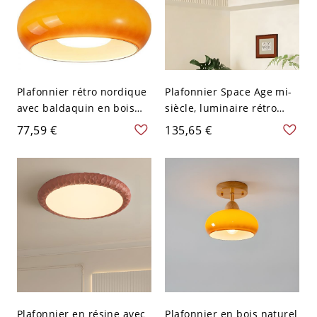
Plafonnier rétro nordique
Plafonnier Space Age mi-
avec baldaquin en bois
siècle, luminaire rétro
naturel - Orange 110 V-
orange en forme de
77,59 €
135,65 €
120 V
champignon - 110 V-120 V
45,72 cm
Plafonnier en résine avec
Plafonnier en bois naturel