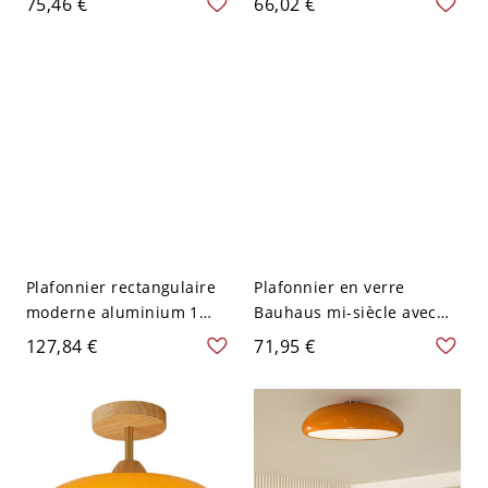
75,46 €
66,02 €
Orange 110 V-120 V
Orange 110 V-120 V 15,24
cm
Plafonnier rectangulaire
Plafonnier en verre
moderne aluminium 1
Bauhaus mi-siècle avec
lumière pour maternelle -
baldaquin en bois massif
127,84 €
71,95 €
Orange 110 V-120 V
- Orange 110 V-120 V