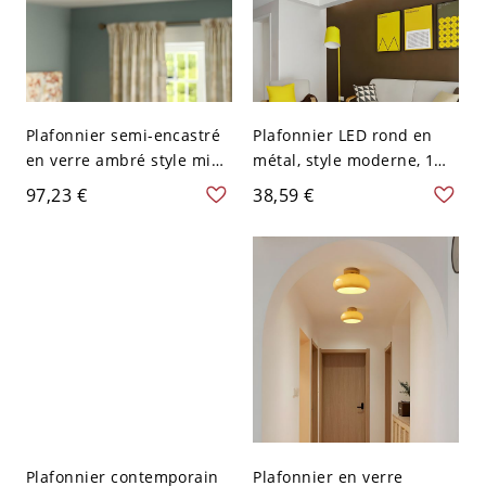
Plafonnier semi-encastré
Plafonnier LED rond en
en verre ambré style mid-
métal, style moderne, 1
century, luminaire de
lumière - Orange 110 V-
97,23 €
38,59 €
plafond rétro en laiton
120 V Blanc
pour une ambiance
chaleureuse - 110 V-120 V
Plafonnier contemporain
Plafonnier en verre