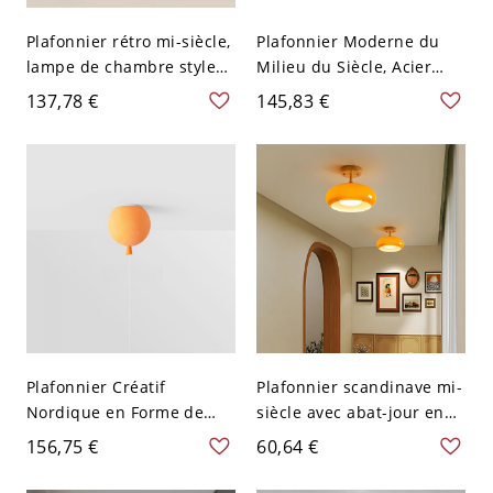
Plafonnier rétro mi-siècle,
Plafonnier Moderne du
lampe de chambre style
Milieu du Siècle, Acier
champignon avec finition
Brillant Rétro & Verre
137,78 €
145,83 €
laiton - Orange 110 V-120
Opale pour Couloir -
V 22,86 cm Tambour
Orange 110 V-120 V 25,4
cm
Plafonnier Créatif
Plafonnier scandinave mi-
Nordique en Forme de
siècle avec abat-jour en
Ballon, Lampe Fantaisiste
verre et baldaquin en
156,75 €
60,64 €
pour Chambre d'Enfant
bois - Orange 110 V-120 V
avec Interrupteur à
20,32 cm